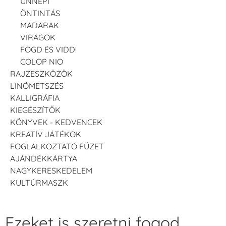
ÜNNEPI
ÖNTINTÁS
MADARAK
VIRÁGOK
FOGD ÉS VIDD!
COLOP NIO
RAJZESZKÖZÖK
LINÓMETSZÉS
KALLIGRÁFIA
KIEGÉSZÍTŐK
KÖNYVEK - KEDVENCEK
KREATÍV JÁTÉKOK
FOGLALKOZTATÓ FÜZET
AJÁNDÉKKÁRTYA
NAGYKERESKEDELEM
KULTÚRMASZK
Ezeket is szeretni fogod