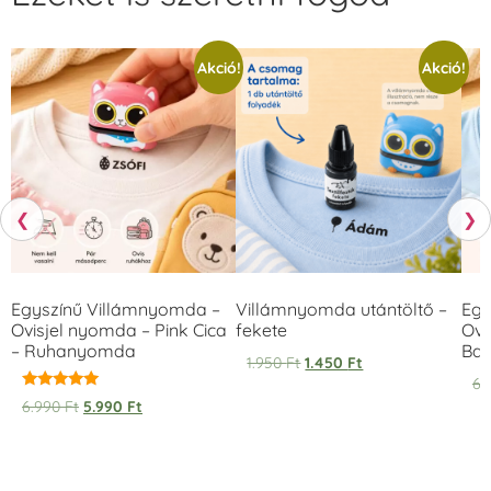
Akció!
Akció!
❮
❯
Egyszínű Villámnyomda –
Villámnyomda utántöltő –
Egy
Ovisjel nyomda – Pink Cica
fekete
Ovi
– Ruhanyomda
Bag
1.950
Ft
1.450
Ft
6.
Értékelés:
6.990
Ft
5.990
Ft
5.00
/ 5