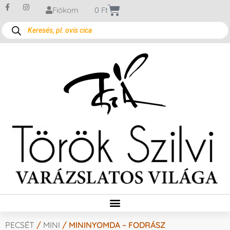
Fiókom
0
Ft
PECSÉT
/
MINI
/ MININYOMDA – FODRÁSZ