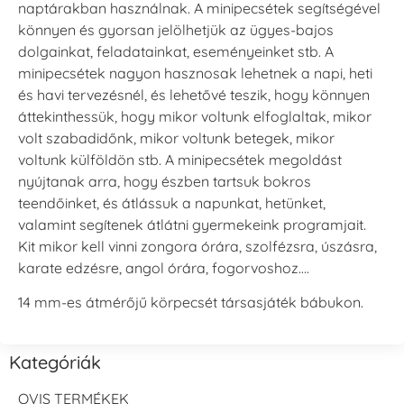
naptárakban használnak. A minipecsétek segítségével
könnyen és gyorsan jelölhetjük az ügyes-bajos
dolgainkat, feladatainkat, eseményeinket stb. A
minipecsétek nagyon hasznosak lehetnek a napi, heti
és havi tervezésnél, és lehetővé teszik, hogy könnyen
áttekinthessük, hogy mikor voltunk elfoglaltak, mikor
volt szabadidőnk, mikor voltunk betegek, mikor
voltunk külföldön stb. A minipecsétek megoldást
nyújtanak arra, hogy észben tartsuk bokros
teendőinket, és átlássuk a napunkat, hetünket,
valamint segítenek átlátni gyermekeink programjait.
Kit mikor kell vinni zongora órára, szolfézsra, úszásra,
karate edzésre, angol órára, fogorvoshoz….
14 mm-es átmérőjű körpecsét társasjáték bábukon.
Kategóriák
OVIS TERMÉKEK