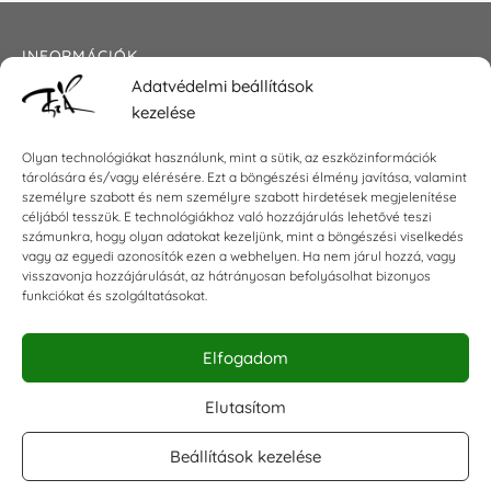
INFORMÁCIÓK
Adatvédelmi beállítások
Általános szerződési feltételek
kezelése
Adatkezelési tájékoztató
Impresszum
Olyan technológiákat használunk, mint a sütik, az eszközinformációk
tárolására és/vagy elérésére. Ezt a böngészési élmény javítása, valamint
személyre szabott és nem személyre szabott hirdetések megjelenítése
céljából tesszük. E technológiákhoz való hozzájárulás lehetővé teszi
KAPCSOLAT
számunkra, hogy olyan adatokat kezeljünk, mint a böngészési viselkedés
vagy az egyedi azonosítók ezen a webhelyen. Ha nem járul hozzá, vagy
visszavonja hozzájárulását, az hátrányosan befolyásolhat bizonyos
E-mail:
shop@torokszilvi.com
funkciókat és szolgáltatásokat.
Telefon: +36 30 6767872
Elfogadom
KÖZÖSSÉGI
Elutasítom
Beállítások kezelése
Facebook csoport