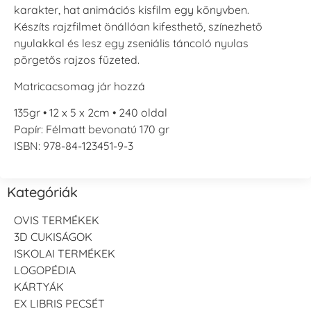
karakter, hat animációs kisfilm egy könyvben.
Készíts rajzfilmet önállóan kifesthető, színezhető
nyulakkal és lesz egy zseniális táncoló nyulas
pörgetős rajzos füzeted.
Matricacsomag jár hozzá
135gr • 12 x 5 x 2cm • 240 oldal
Papír: Félmatt bevonatú 170 gr
ISBN: 978-84-123451-9-3
Kategóriák
OVIS TERMÉKEK
3D CUKISÁGOK
ISKOLAI TERMÉKEK
LOGOPÉDIA
KÁRTYÁK
EX LIBRIS PECSÉT