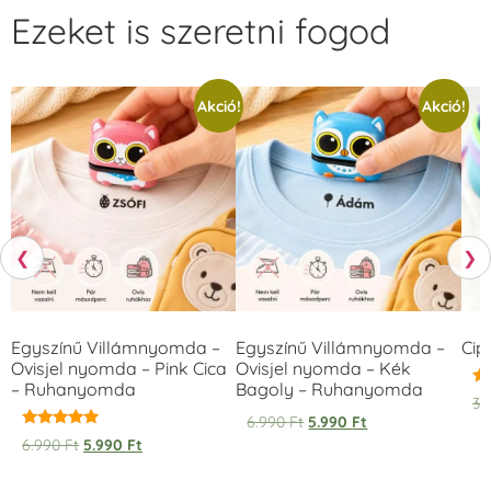
Ezeket is szeretni fogod
Akció!
Akció!
❮
❯
Egyszínű Villámnyomda –
Egyszínű Villámnyomda –
Cip
Ovisjel nyomda – Pink Cica
Ovisjel nyomda – Kék
– Ruhanyomda
Bagoly – Ruhanyomda
Ér
3.
5.
6.990
Ft
5.990
Ft
/ 
Értékelés:
6.990
Ft
5.990
Ft
5.00
/ 5