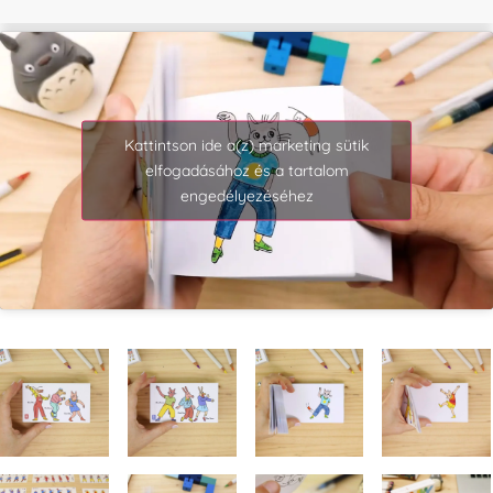
Kattintson ide a(z) marketing sütik
elfogadásához és a tartalom
engedélyezéséhez