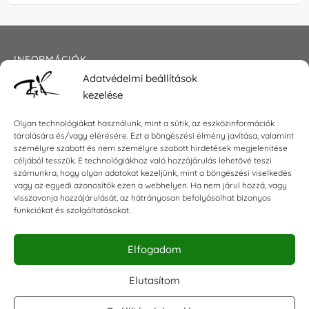
INFORMÁCIÓK
Adatvédelmi beállítások
Általános szerződési feltételek
kezelése
Adatkezelési tájékoztató
Impresszum
Olyan technológiákat használunk, mint a sütik, az eszközinformációk
tárolására és/vagy elérésére. Ezt a böngészési élmény javítása, valamint
személyre szabott és nem személyre szabott hirdetések megjelenítése
céljából tesszük. E technológiákhoz való hozzájárulás lehetővé teszi
KAPCSOLAT
számunkra, hogy olyan adatokat kezeljünk, mint a böngészési viselkedés
vagy az egyedi azonosítók ezen a webhelyen. Ha nem járul hozzá, vagy
visszavonja hozzájárulását, az hátrányosan befolyásolhat bizonyos
E-mail:
shop@torokszilvi.com
funkciókat és szolgáltatásokat.
Telefon: +36 30 6767872
Elfogadom
KÖZÖSSÉGI
Elutasítom