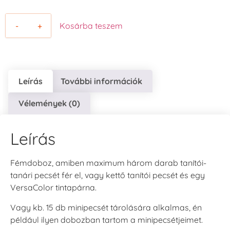
-
+
Kosárba teszem
Leírás
További információk
Vélemények (0)
Leírás
Fémdoboz, amiben maximum három darab tanítói-
tanári pecsét fér el, vagy kettő tanítói pecsét és egy
VersaColor tintapárna.
Vagy kb. 15 db minipecsét tárolására alkalmas, én
például ilyen dobozban tartom a minipecsétjeimet.