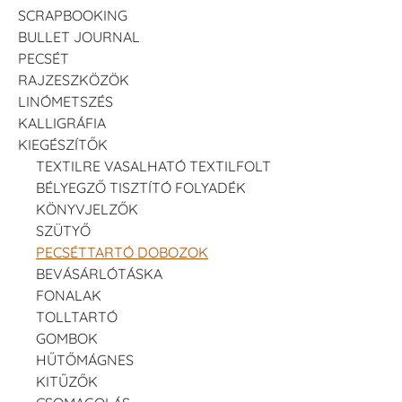
SCRAPBOOKING
BULLET JOURNAL
PECSÉT
RAJZESZKÖZÖK
LINÓMETSZÉS
KALLIGRÁFIA
KIEGÉSZÍTŐK
TEXTILRE VASALHATÓ TEXTILFOLT
BÉLYEGZŐ TISZTÍTÓ FOLYADÉK
KÖNYVJELZŐK
SZÜTYŐ
PECSÉTTARTÓ DOBOZOK
BEVÁSÁRLÓTÁSKA
FONALAK
TOLLTARTÓ
GOMBOK
HŰTŐMÁGNES
KITŰZŐK