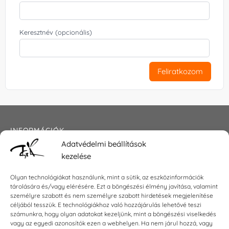
Keresztnév (opcionális)
Feliratkozom
INFORMÁCIÓK
Adatvédelmi beállítások
Általános szerződési feltételek
kezelése
Adatkezelési tájékoztató
Impresszum
Olyan technológiákat használunk, mint a sütik, az eszközinformációk
tárolására és/vagy elérésére. Ezt a böngészési élmény javítása, valamint
személyre szabott és nem személyre szabott hirdetések megjelenítése
céljából tesszük. E technológiákhoz való hozzájárulás lehetővé teszi
KAPCSOLAT
számunkra, hogy olyan adatokat kezeljünk, mint a böngészési viselkedés
vagy az egyedi azonosítók ezen a webhelyen. Ha nem járul hozzá, vagy