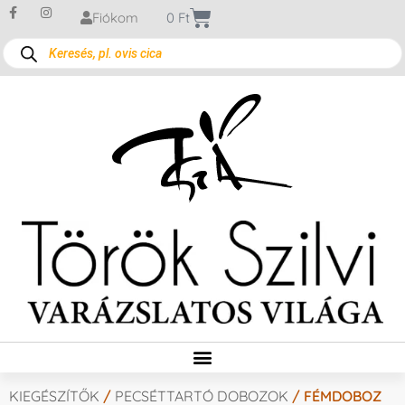
Fiókom
0
Ft
KIEGÉSZÍTŐK
/
PECSÉTTARTÓ DOBOZOK
/ FÉMDOBOZ