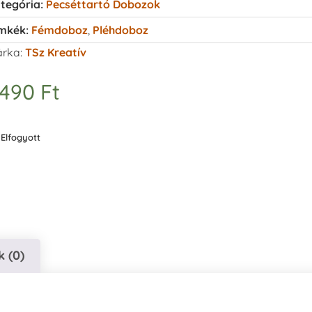
tegória:
Pecséttartó Dobozok
mkék:
Fémdoboz
,
Pléhdoboz
rka:
TSz Kreatív
.490
Ft
Elfogyott
 (0)