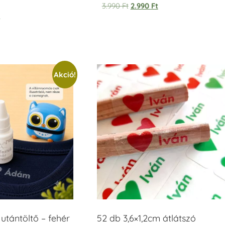
Értékelés:
3.990
Ft
2.990
Ft
5.00
t
/ 5
Akció!
tántöltő – fehér
52 db 3,6×1,2cm átlátszó