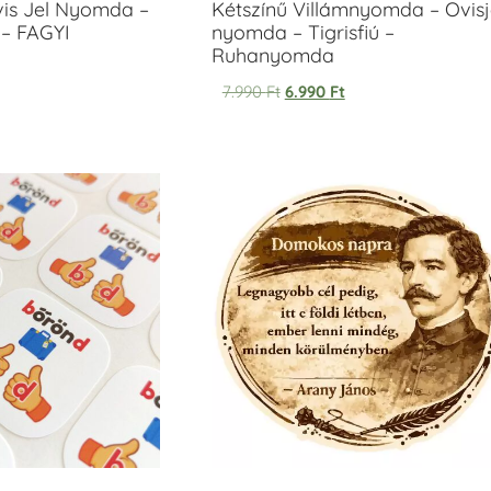
vis Jel Nyomda –
Kétszínű Villámnyomda – Ovisj
– FAGYI
nyomda – Tigrisfiú –
Ruhanyomda
7.990
Ft
6.990
Ft