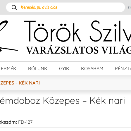
TERMÉK
RÓLUNK
GYIK
KOSARAM
PÉNZT
EPES – KÉK NARI
émdoboz Közepes – Kék nari
kkszám:
FD-127