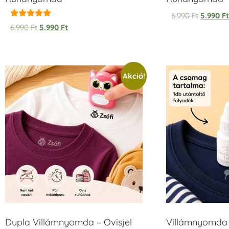
6.990
Ft
5.990
F
Értékelés:
6.990
Ft
5.990
Ft
5.00
/ 5
Akció!
Dupla Villámnyomda – Ovisjel
Villámnyomda u