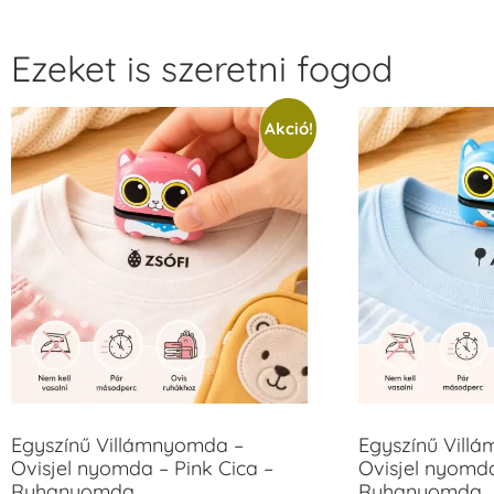
Ezeket is szeretni fogod
Akció!
Egyszínű Villámnyomda –
Egyszínű Vill
Ovisjel nyomda – Pink Cica –
Ovisjel nyomd
Ruhanyomda
Ruhanyomda