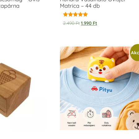
ntapárna
Matrica – 44 db
Értékelés:
2.490
Ft
1.990
Ft
5.00
/ 5
Akc