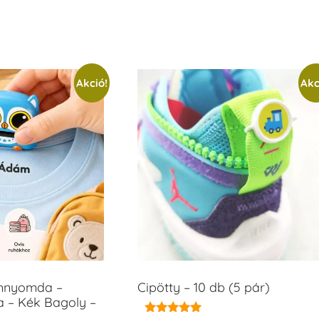
Akció!
Akc
ámnyomda –
Cipötty – 10 db (5 pár)
a – Kék Bagoly –