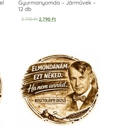
el
Gyurmanyomda – Járművek –
12 db
3.790
Ft
2.790
Ft