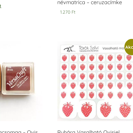
névmatrica – ceruzacímke
t
1.270
Ft
Akc
acsomag – Ovis
Ruhára Vasalható Ovisjel