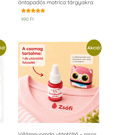
öntapadós matrica tárgyakra
Értékelés:
990
Ft
5.00
/ 5
ió!
Akció!
Villámnyomda utántöltő – piros