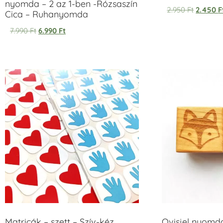
nyomda – 2 az 1-ben -Rózsaszín
2.950
Ft
2.450
F
Cica – Ruhanyomda
7.990
Ft
6.990
Ft
Matricák – szett – Szív-kéz
Ovisjel nyomd