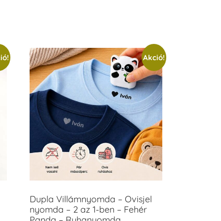
ió!
Akció!
Dupla Villámnyomda – Ovisjel
nyomda – 2 az 1-ben – Fehér
Panda – Ruhanyomda