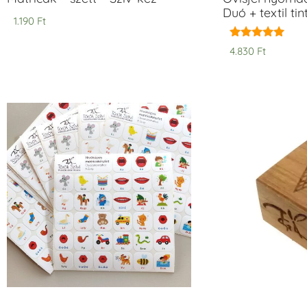
Duó + textil ti
1.190
Ft
Értékelés:
4.830
Ft
5.00
/ 5