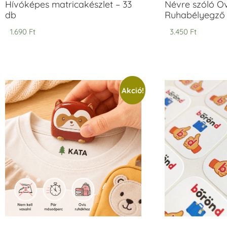
Hívóképes matricakészlet – 33
Névre szóló O
db
Ruhabélyegző 
1.690
Ft
3.450
Ft
Akció!