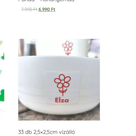
7.990
Ft
6.990
Ft
33 db 2,5×2,5cm vízálló