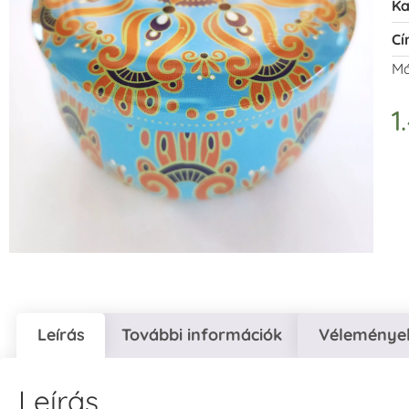
Ka
Cí
Má
1
Leírás
További információk
Vélemények
Leírás