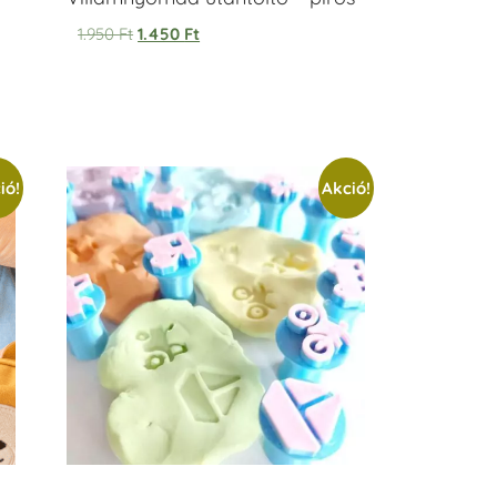
1.950
Ft
1.450
Ft
ió!
Akció!