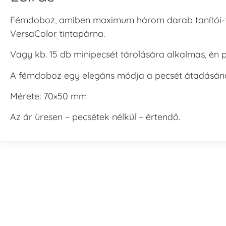
Fémdoboz, amiben maximum három darab tanítói-taná
VersaColor tintapárna.
Vagy kb. 15 db minipecsét tárolására alkalmas, én 
A fémdoboz egy elegáns módja a pecsét átadásána
Mérete: 70×50 mm
Az ár üresen – pecsétek nélkül – értendő.