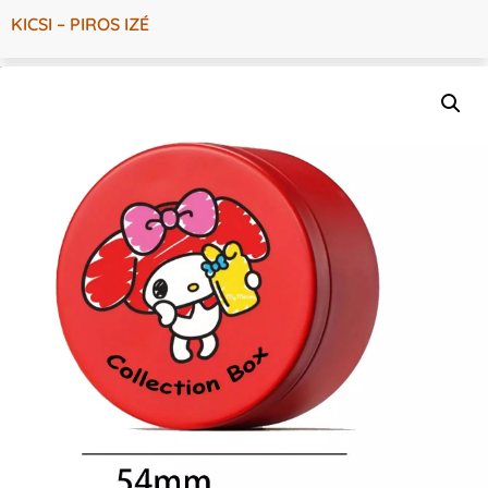
KICSI – PIROS IZÉ