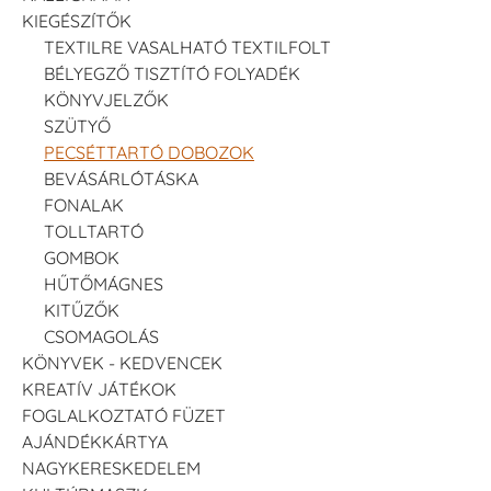
KIEGÉSZÍTŐK
TEXTILRE VASALHATÓ TEXTILFOLT
BÉLYEGZŐ TISZTÍTÓ FOLYADÉK
KÖNYVJELZŐK
SZÜTYŐ
PECSÉTTARTÓ DOBOZOK
BEVÁSÁRLÓTÁSKA
FONALAK
TOLLTARTÓ
GOMBOK
HŰTŐMÁGNES
KITŰZŐK
CSOMAGOLÁS
KÖNYVEK - KEDVENCEK
KREATÍV JÁTÉKOK
FOGLALKOZTATÓ FÜZET
AJÁNDÉKKÁRTYA
NAGYKERESKEDELEM