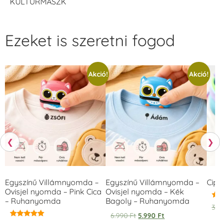
KULTÚRMASZK
Ezeket is szeretni fogod
Akció!
Akció!
❮
❯
Egyszínű Villámnyomda –
Egyszínű Villámnyomda –
Cip
Ovisjel nyomda – Pink Cica
Ovisjel nyomda – Kék
– Ruhanyomda
Bagoly – Ruhanyomda
Ér
3.
5.
6.990
Ft
5.990
Ft
/ 