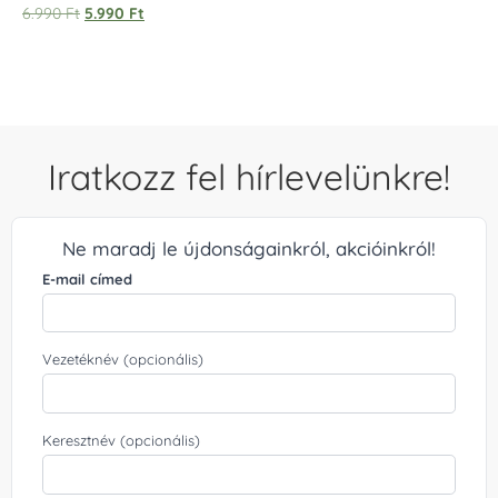
Értékelés:
6.990
Ft
5.990
Ft
5.00
/ 5
Iratkozz fel hírlevelünkre!
Ne maradj le újdonságainkról, akcióinkról!
E-mail címed
Vezetéknév (opcionális)
Keresztnév (opcionális)