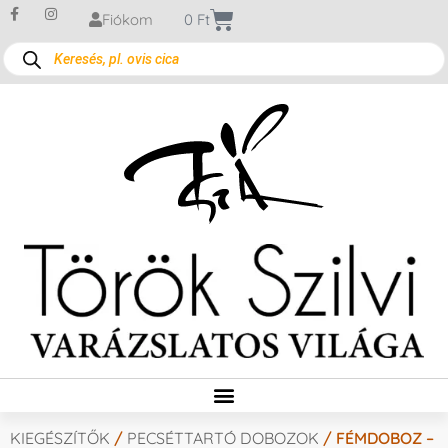
Fiókom
0
Ft
KIEGÉSZÍTŐK
/
PECSÉTTARTÓ DOBOZOK
/ FÉMDOBOZ –