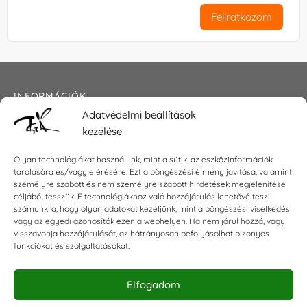
Feliratkozom
INFORMÁCIÓK
Adatvédelmi beállítások
Általános szerződési feltételek
kezelése
Adatkezelési tájékoztató
Impresszum
Olyan technológiákat használunk, mint a sütik, az eszközinformációk
tárolására és/vagy elérésére. Ezt a böngészési élmény javítása, valamint
személyre szabott és nem személyre szabott hirdetések megjelenítése
céljából tesszük. E technológiákhoz való hozzájárulás lehetővé teszi
KAPCSOLAT
számunkra, hogy olyan adatokat kezeljünk, mint a böngészési viselkedés
vagy az egyedi azonosítók ezen a webhelyen. Ha nem járul hozzá, vagy
visszavonja hozzájárulását, az hátrányosan befolyásolhat bizonyos
E-mail:
shop@torokszilvi.com
funkciókat és szolgáltatásokat.
Telefon: +36 30 6767872
Elfogadom
KÖZÖSSÉGI