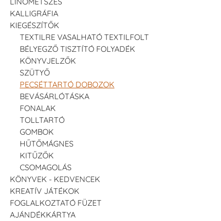
LINÓMETSZÉS
KALLIGRÁFIA
KIEGÉSZÍTŐK
TEXTILRE VASALHATÓ TEXTILFOLT
BÉLYEGZŐ TISZTÍTÓ FOLYADÉK
KÖNYVJELZŐK
SZÜTYŐ
PECSÉTTARTÓ DOBOZOK
BEVÁSÁRLÓTÁSKA
FONALAK
TOLLTARTÓ
GOMBOK
HŰTŐMÁGNES
KITŰZŐK
CSOMAGOLÁS
KÖNYVEK - KEDVENCEK
KREATÍV JÁTÉKOK
FOGLALKOZTATÓ FÜZET
AJÁNDÉKKÁRTYA