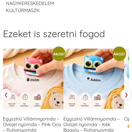
NAGYKERESKEDELEM
KULTÚRMASZK
Ezeket is szeretni fogod
Akció!
Akció!
❮
❯
Egyszínű Villámnyomda –
Egyszínű Villámnyomda –
Cip
Ovisjel nyomda – Pink Cica
Ovisjel nyomda – Kék
– Ruhanyomda
Bagoly – Ruhanyomda
Ér