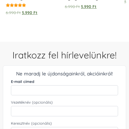
3.
5.
6.990
Ft
5.990
Ft
/ 
Értékelés:
6.990
Ft
5.990
Ft
5.00
/ 5
Iratkozz fel hírlevelünkre!
Ne maradj le újdonságainkról, akcióinkról!
E-mail címed
Vezetéknév (opcionális)
Keresztnév (opcionális)