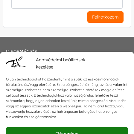
Feliratkozom
INFORMÁCIÓK
Adatvédelmi beállítások
Általános szerződési feltételek
kezelése
Adatkezelési tájékoztató
Impresszum
Olyan technológiákat használunk, mint a sütik, az eszközinformációk
tárolására és/vagy elérésére. Ezt a böngészési élmény javítása, valamint
személyre szabott és nem személyre szabott hirdetések megjelenítése
céljából tesszük. E technológiákhoz való hozzájárulás lehetővé teszi
KAPCSOLAT
számunkra, hogy olyan adatokat kezeljünk, mint a böngészési viselkedés
vagy az egyedi azonosítók ezen a webhelyen. Ha nem járul hozzá, vagy
visszavonja hozzájárulását, az hátrányosan befolyásolhat bizonyos
E-mail:
shop@torokszilvi.com
funkciókat és szolgáltatásokat.
Telefon: +36 30 6767872
Elfogadom