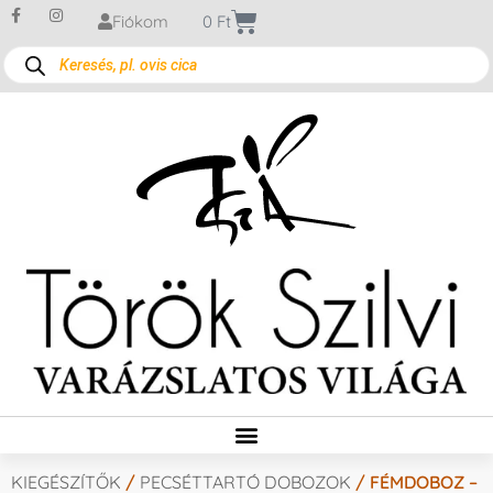
Fiókom
0
Ft
KIEGÉSZÍTŐK
/
PECSÉTTARTÓ DOBOZOK
/ FÉMDOBOZ –