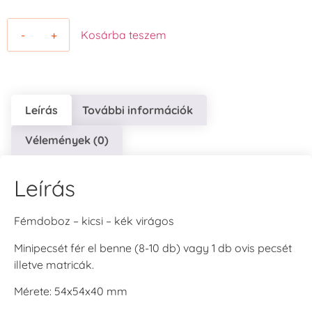
-
+
Kosárba teszem
Leírás
További információk
Vélemények (0)
Leírás
Fémdoboz – kicsi – kék virágos
Minipecsét fér el benne (8-10 db) vagy 1 db ovis pecsét
illetve matricák.
Mérete: 54x54x40 mm