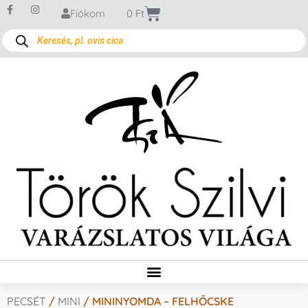
Fiókom
0
Ft
PECSÉT
/
MINI
/ MININYOMDA – FELHŐCSKE