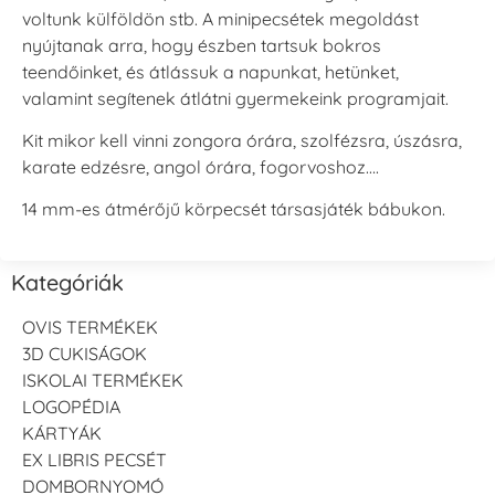
voltunk külföldön stb. A minipecsétek megoldást
nyújtanak arra, hogy észben tartsuk bokros
teendőinket, és átlássuk a napunkat, hetünket,
valamint segítenek átlátni gyermekeink programjait.
Kit mikor kell vinni zongora órára, szolfézsra, úszásra,
karate edzésre, angol órára, fogorvoshoz….
14 mm-es átmérőjű körpecsét társasjáték bábukon.
Kategóriák
OVIS TERMÉKEK
3D CUKISÁGOK
ISKOLAI TERMÉKEK
LOGOPÉDIA
KÁRTYÁK
EX LIBRIS PECSÉT
DOMBORNYOMÓ