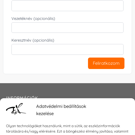
Vezetéknév (opcionális)
Keresztnév (opcionális)
Feliratkozom
INFORMÁCIÓK
Adatvédelmi beállítások
Általános szerződési feltételek
kezelése
Adatkezelési tájékoztató
Impresszum
Olyan technológiákat használunk, mint a sütik, az eszközinformációk
tárolására és/vagy elérésére. Ezt a böngészési élmény javítása, valamint