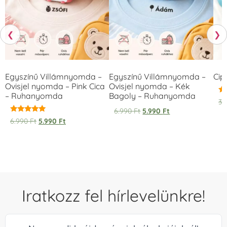
❮
❯
Egyszínű Villámnyomda –
Egyszínű Villámnyomda –
Cip
Ovisjel nyomda – Pink Cica
Ovisjel nyomda – Kék
– Ruhanyomda
Bagoly – Ruhanyomda
Ér
3.
5.
6.990
Ft
5.990
Ft
/ 
Értékelés:
6.990
Ft
5.990
Ft
5.00
/ 5
Iratkozz fel hírlevelünkre!