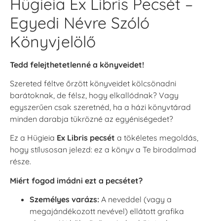
Hügieia Ex Libris Pecsét –
Egyedi Névre Szóló
Könyvjelölő
Tedd felejthetetlenné a könyveidet!
Szereted féltve őrzött könyveidet kölcsönadni
barátoknak, de félsz, hogy elkallódnak? Vagy
egyszerűen csak szeretnéd, ha a házi könyvtárad
minden darabja tükrözné az egyéniségedet?
Ez a Hügieia
Ex Libris pecsét
a tökéletes megoldás,
hogy stílusosan jelezd: ez a könyv a Te birodalmad
része.
Miért fogod imádni ezt a pecsétet?
Személyes varázs:
A neveddel (vagy a
megajándékozott nevével) ellátott grafika