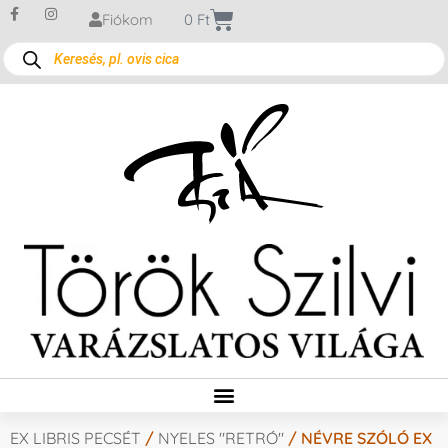
Fiókom
0
Ft
EX LIBRIS PECSÉT
/
NYELES "RETRÓ"
/ NÉVRE SZÓLÓ EX