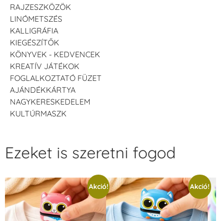
RAJZESZKÖZÖK
LINÓMETSZÉS
KALLIGRÁFIA
KIEGÉSZÍTŐK
KÖNYVEK - KEDVENCEK
KREATÍV JÁTÉKOK
FOGLALKOZTATÓ FÜZET
AJÁNDÉKKÁRTYA
NAGYKERESKEDELEM
KULTÚRMASZK
Ezeket is szeretni fogod
Akció!
Akció!