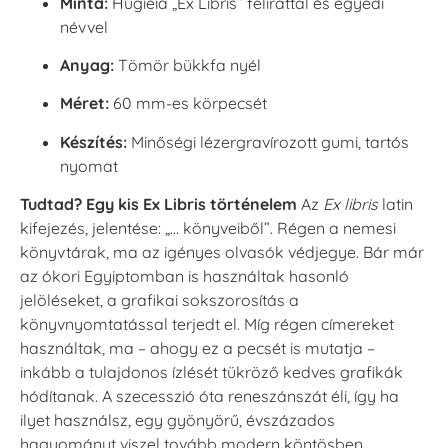
Minta:
Hügieia „Ex Libris” felirattal és egyedi
névvel
Anyag:
Tömör bükkfa nyél
Méret:
60 mm-es körpecsét
Készítés:
Minőségi lézergravírozott gumi, tartós
nyomat
Tudtad? Egy kis Ex Libris történelem
Az
Ex libris
latin
kifejezés, jelentése: „… könyveiből”. Régen a nemesi
könyvtárak, ma az igényes olvasók védjegye. Bár már
az ókori Egyiptomban is használtak hasonló
jelöléseket, a grafikai sokszorosítás a
könyvnyomtatással terjedt el. Míg régen címereket
használtak, ma – ahogy ez a pecsét is mutatja –
inkább a tulajdonos ízlését tükröző kedves grafikák
hódítanak. A szecesszió óta reneszánszát éli, így ha
ilyet használsz, egy gyönyörű, évszázados
hagyományt viszel tovább modern köntösben.