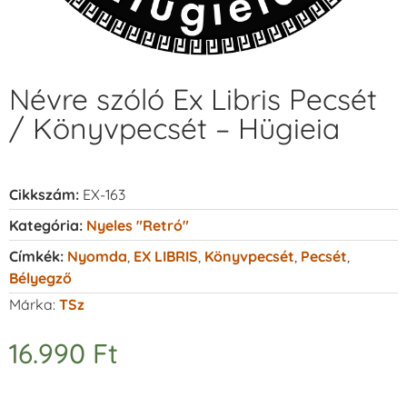
Névre szóló Ex Libris Pecsét
/ Könyvpecsét – Hügieia
Cikkszám:
EX-163
Kategória:
Nyeles "retró"
Címkék:
Nyomda
,
EX LIBRIS
,
Könyvpecsét
,
Pecsét
,
Bélyegző
Márka:
TSz
16.990
Ft