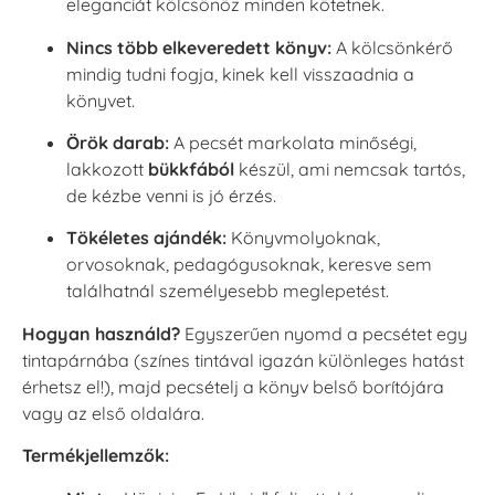
eleganciát kölcsönöz minden kötetnek.
Nincs több elkeveredett könyv:
A kölcsönkérő
mindig tudni fogja, kinek kell visszaadnia a
könyvet.
Örök darab:
A pecsét markolata minőségi,
lakkozott
bükkfából
készül, ami nemcsak tartós,
de kézbe venni is jó érzés.
Tökéletes ajándék:
Könyvmolyoknak,
orvosoknak, pedagógusoknak, keresve sem
találhatnál személyesebb meglepetést.
Hogyan használd?
Egyszerűen nyomd a pecsétet egy
tintapárnába (színes tintával igazán különleges hatást
érhetsz el!), majd pecsételj a könyv belső borítójára
vagy az első oldalára.
Termékjellemzők: