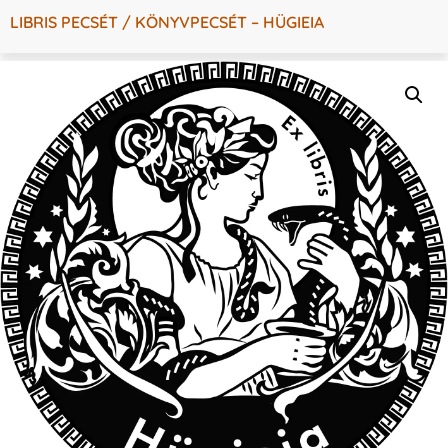
LIBRIS PECSÉT / KÖNYVPECSÉT – HÜGIEIA