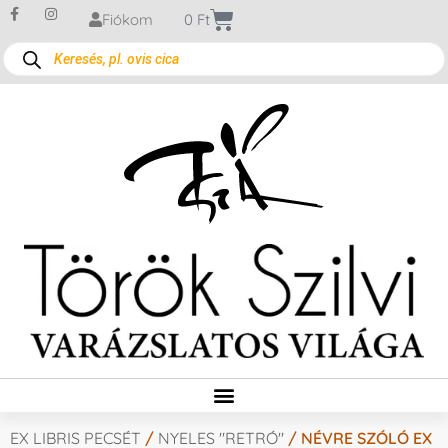
Fiókom
0
Ft
EX LIBRIS PECSÉT
/
NYELES "RETRÓ"
/ NÉVRE SZÓLÓ EX