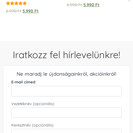
5.
6.990
Ft
5.990
Ft
/ 
Értékelés:
6.990
Ft
5.990
Ft
5.00
/ 5
Iratkozz fel hírlevelünkre!
Ne maradj le újdonságainkról, akcióinkról!
E-mail címed
Vezetéknév (opcionális)
Keresztnév (opcionális)