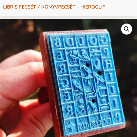
LIBRIS PECSÉT / KÖNYVPECSÉT – HIEROGLIF