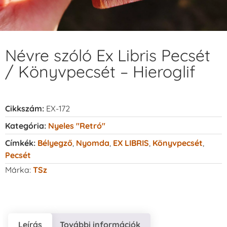
Névre szóló Ex Libris Pecsét
/ Könyvpecsét – Hieroglif
Cikkszám:
EX-172
Kategória:
Nyeles "retró"
Címkék:
Bélyegző
,
Nyomda
,
EX LIBRIS
,
Könyvpecsét
,
Pecsét
Márka:
TSz
Leírás
További információk