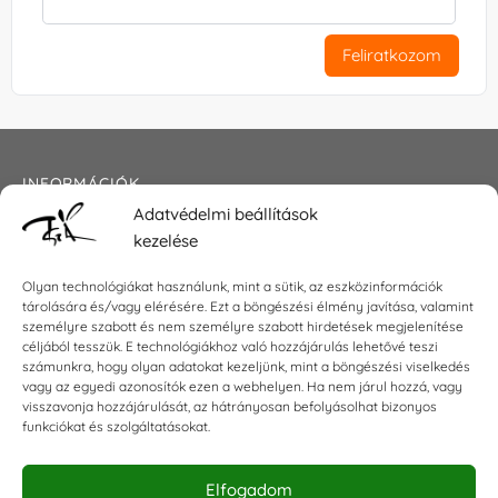
Feliratkozom
INFORMÁCIÓK
Adatvédelmi beállítások
Általános szerződési feltételek
kezelése
Adatkezelési tájékoztató
Impresszum
Olyan technológiákat használunk, mint a sütik, az eszközinformációk
tárolására és/vagy elérésére. Ezt a böngészési élmény javítása, valamint
személyre szabott és nem személyre szabott hirdetések megjelenítése
céljából tesszük. E technológiákhoz való hozzájárulás lehetővé teszi
KAPCSOLAT
számunkra, hogy olyan adatokat kezeljünk, mint a böngészési viselkedés
vagy az egyedi azonosítók ezen a webhelyen. Ha nem járul hozzá, vagy
visszavonja hozzájárulását, az hátrányosan befolyásolhat bizonyos
E-mail:
shop@torokszilvi.com
funkciókat és szolgáltatásokat.
Telefon: +36 30 6767872
Elfogadom