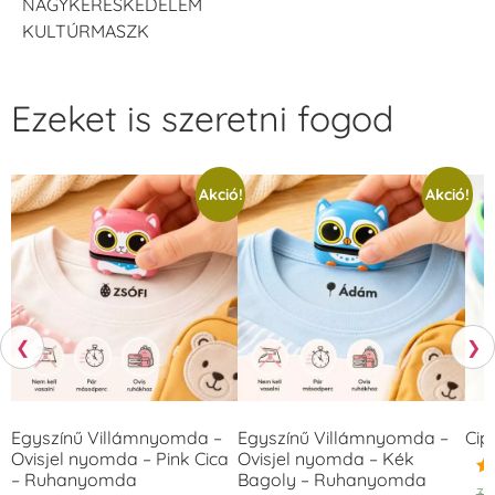
NAGYKERESKEDELEM
KULTÚRMASZK
Ezeket is szeretni fogod
Akció!
Akció!
❮
❯
Egyszínű Villámnyomda –
Egyszínű Villámnyomda –
Cip
Ovisjel nyomda – Pink Cica
Ovisjel nyomda – Kék
– Ruhanyomda
Bagoly – Ruhanyomda
Ér
3.