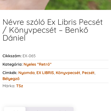
Névre szóló Ex Libris Pecsét
/ Könyvpecsét – Benkő
Dániel
Cikkszám:
EX-065
Kategória:
Nyeles "retró"
Címkék:
Nyomda
,
EX LIBRIS
,
Könyvpecsét
,
Pecsét
,
Bélyegző
Márka:
TSz