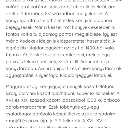
valódi, grafikai úton sokszorosított ex librisekről, ám
ezek elődei már a XV.században megjelentek. A
könyvnyomtatás előtt is léteztek könyvtulajdonosi
bejegyzések. Már a kézzel írott könyvek esetében is
fontos volt a tulajdonjog pontos megjelölése. Így ezt
már a kódexek idején is előszeretettel használták. A
legrégibb tulajdonjegyként azt az i. e. 1400-ból való
fajansztáblácskát szokták emlegetni, melyet egy
papirusztekercsben helyeztek el III. Amhemhotep
könyvtárában. Assurbanipal híres ninivei könyvtárának
agyagtábláit is ilyenfajta tulajdonjeggyel látták el.
Magyarországi könyvgyűjtemények között Mátyás
király Corvinái között találhatunk super ex libriseket. A
XVI. és XIX. század közötti időszakból 1000 különböző
darab maradt fenn. Ezek többnyire egy-egy
családtagot ábrázoló képek, illetve azok társadalmi
rangját és pozícióját jelölő feliratok. A XVII-XVIII.
századi egyházi ex librisek viszonylag egyszerűek