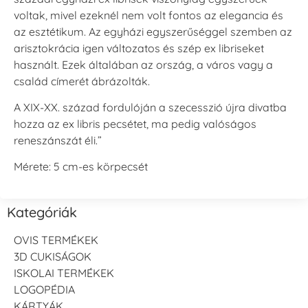
voltak, mivel ezeknél nem volt fontos az elegancia és
az esztétikum. Az egyházi egyszerűséggel szemben az
arisztokrácia igen változatos és szép ex libriseket
használt. Ezek általában az ország, a város vagy a
család címerét ábrázolták.
A XIX-XX. század fordulóján a szecesszió újra divatba
hozza az ex libris pecsétet, ma pedig valóságos
reneszánszát éli.”
Mérete: 5 cm-es körpecsét
Kategóriák
OVIS TERMÉKEK
3D CUKISÁGOK
ISKOLAI TERMÉKEK
LOGOPÉDIA
KÁRTYÁK