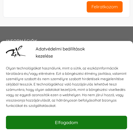
Feliratkozom
INFORMÁCIÓK
Adatvédelmi beállítások
Általános szerződési feltételek
kezelése
Adatkezelési tájékoztató
Impresszum
Olyan technológiákat használunk, mint a sütik, az eszközinformációk
tárolására és/vagy elérésére. Ezt a böngészési élmény javítása, valamint
személyre szabott és nem személyre szabott hirdetések megjelenítése
céljából tesszük. E technológiákhoz való hozzájárulás lehetővé teszi
számunkra, hogy olyan adatokat kezeljünk, mint a böngészési viselkedés
KAPCSOLAT
vagy az egyedi azonosítók ezen a webhelyen. Ha nem járul hozzá, vagy
visszavonja hozzájárulását, az hátrányosan befolyásolhat bizonyos
E-mail:
shop@torokszilvi.com
funkciókat és szolgáltatásokat.
Telefon: +36 30 6767872
Elfogadom
KÖZÖSSÉGI