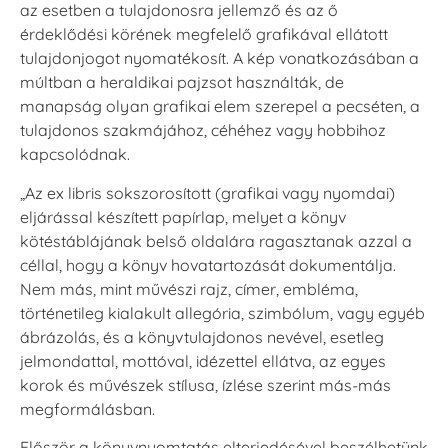
az esetben a tulajdonosra jellemző és az ő
érdeklődési körének megfelelő grafikával ellátott
tulajdonjogot nyomatékosít. A kép vonatkozásában a
múltban a heraldikai pajzsot használták, de
manapság olyan grafikai elem szerepel a pecséten, a
tulajdonos szakmájához, céhéhez vagy hobbihoz
kapcsolódnak.
„Az ex libris sokszorosított (grafikai vagy nyomdai)
eljárással készített papírlap, melyet a könyv
kötéstáblájának belső oldalára ragasztanak azzal a
céllal, hogy a könyv hovatartozását dokumentálja.
Nem más, mint művészi rajz, címer, embléma,
történetileg kialakult allegória, szimbólum, vagy egyéb
ábrázolás, és a könyvtulajdonos nevével, esetleg
jelmondattal, mottóval, idézettel ellátva, az egyes
korok és művészek stílusa, ízlése szerint más-más
megformálásban.
Először a könyvnyomtatás elterjedésével beszélhetünk