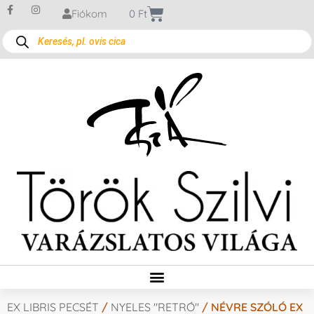
Fiókom
0
Ft
EX LIBRIS PECSÉT
/
NYELES "RETRÓ"
/ NÉVRE SZÓLÓ EX