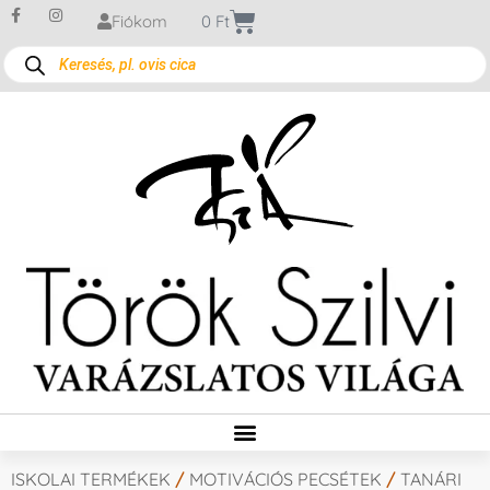
Fiókom
0
Ft
ISKOLAI TERMÉKEK
/
MOTIVÁCIÓS PECSÉTEK
/
TANÁRI