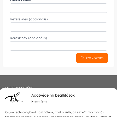
Vezetéknév (opcionális)
Keresztnév (opcionális)
Feliratkozom
INFORMÁCIÓK
Adatvédelmi beállítások
Általános szerződési feltételek
kezelése
Adatkezelési tájékoztató
Impresszum
Olyan technológiákat használunk, mint a sütik, az eszközinformációk
tárolására és/vagy elérésére. Ezt a böngészési élmény javítása, valamint