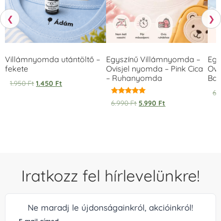
❮
❯
Villámnyomda utántöltő –
Egyszínű Villámnyomda –
Egy
fekete
Ovisjel nyomda – Pink Cica
Ovi
– Ruhanyomda
Bag
1.950
Ft
1.450
Ft
6.
Értékelés:
6.990
Ft
5.990
Ft
5.00
/ 5
Iratkozz fel hírlevelünkre!
Ne maradj le újdonságainkról, akcióinkról!
E-mail címed