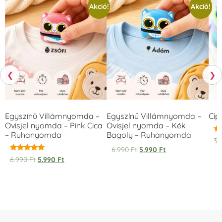
Akció!
Akció!
❮
❯
Egyszínű Villámnyomda –
Egyszínű Villámnyomda –
Cip
Ovisjel nyomda – Pink Cica
Ovisjel nyomda – Kék
– Ruhanyomda
Bagoly – Ruhanyomda
Ér
3.
5.
6.990
Ft
5.990
Ft
/ 
Értékelés:
6.990
Ft
5.990
Ft
5.00
/ 5