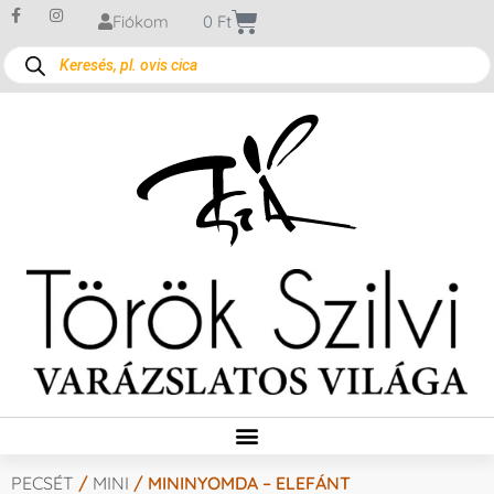
Fiókom
0
Ft
PECSÉT
/
MINI
/ MININYOMDA – ELEFÁNT