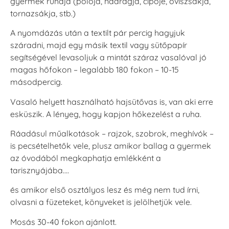
gyermek ruhája (pólója, nadrágja, cipője, oviszsákja,
tornazsákja, stb.)
A nyomdázás után a textilt pár percig hagyjuk
száradni, majd egy másik textil vagy sütőpapír
segítségével levasoljuk a mintát száraz vasalóval jó
magas hőfokon – legalább 180 fokon – 10-15
másodpercig.
Vasaló helyett használható hajsütővas is, van aki erre
esküszik. A lényeg, hogy kapjon hőkezelést a ruha.
Ráadásul műalkotások – rajzok, szobrok, meghívók –
is pecsételhetők vele, plusz amikor ballag a gyermek
az óvodából megkaphatja emlékként a
tarisznyájába….
és amikor első osztályos lesz és még nem tud írni,
olvasni a füzeteket, könyveket is jelölhetjük vele.
Mosás 30-40 fokon ajánlott.