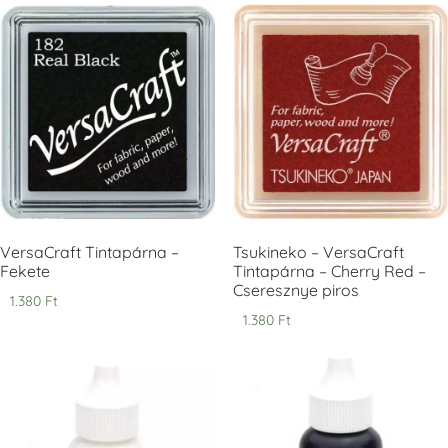
Tsukineko -
Tsukineko -
Tsukineko -
VersaCraft
VersaCraft
VersaCraft
Tintapárna -
Tintapárna -
Tintapárna -
Denim -
Espresso
Moss -
farmerkék
Mohazöld
+1.380 Ft
+1.380 Ft
+1.380 Ft
VersaCraft Tintapárna –
Tsukineko – VersaCraft
Fekete
Tintapárna – Cherry Red –
Cseresznye piros
1.380
Ft
1.380
Ft
Tsukineko -
Tsukineko -
Tsukineko -
VersaCraft
VersaCraft
VersaCraft
Tintapárna -
Tintapárna -
Tintapárna -
Muscat -
MustardYellow -
Poinsettia -
muskotályzöld
mustársárga
Mikulásvirág
+1.380 Ft
+1.380 Ft
+1.380 Ft