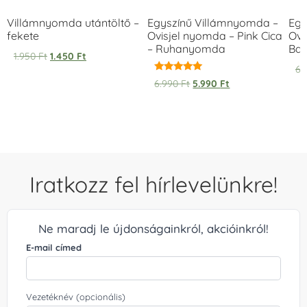
Villámnyomda utántöltő –
Egyszínű Villámnyomda –
Egy
fekete
Ovisjel nyomda – Pink Cica
Ovi
– Ruhanyomda
Bag
1.950
Ft
1.450
Ft
6.
Értékelés:
6.990
Ft
5.990
Ft
5.00
/ 5
Iratkozz fel hírlevelünkre!
Ne maradj le újdonságainkról, akcióinkról!
E-mail címed
Vezetéknév (opcionális)