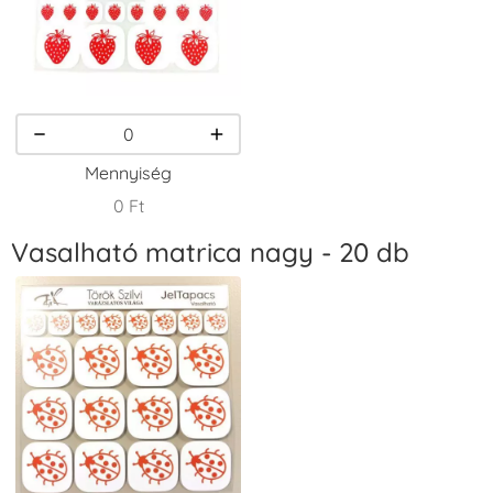
VersaCraft
VersaCraft
VersaCraft
Tintapárna -
Tintapárna -
Tintapárna -
Narancssárga
Orgonalila
Rózsaszín
+1.380 Ft
+1.380 Ft
+790 Ft
Mennyiség
0 Ft
Vasalható matrica nagy - 20 db
VersaCraft
VersaCraft
VersaCraft
Tintapárna -
Tintapárna -
Tintapárna -
Smaragdzöld
Téglavörös
Üdezöld
+790 Ft
+1.380 Ft
+790 Ft