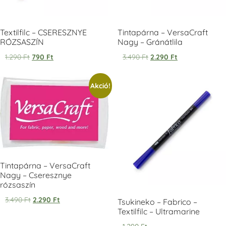
+1.380 Ft
+1.380 Ft
Textilfilc – CSERESZNYE
Tintapárna – VersaCraft
RÓZSASZÍN
Nagy – Gránátlila
1.290
Ft
790
Ft
3.490
Ft
2.290
Ft
VersaCraft
VersaCraft
VersaCraft
Akció!
Tintapárna -
Tintapárna -
Tintapárna -
Éjkék
Ködszürke
Középkék
+1.380 Ft
+1.380 Ft
+790 Ft
Tintapárna – VersaCraft
Nagy – Cseresznye
rózsaszín
VersaCraft
VersaCraft
VersaCraft
Tintapárna - Lila
Tintapárna -
Tintapárna -
3.490
Ft
2.290
Ft
Tsukineko – Fabrico –
Mentazöld
Rágógumi
+790 Ft
Textilfilc – Ultramarine
rózsaszín
+1.380 Ft
+790 Ft