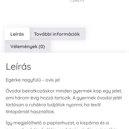
1.290
Ft
Leírás
További információk
VersaCraft
VersaCraft
Vélemények (0)
Tintapárna -
Tintapárna -
Hidegszürke -
Vízkék
VersaCraft
+790 Ft
Leírás
+1.380 Ft
Egérke nagyfülű – ovis jel
Óvodai beiratkozáskor minden gyermek kap egy jelet,
ami három évig hozzá tartozik. A gyermek óvodai jelét
tartósan a ruhákra tudjátok nyomni, ha textil
tintapárnát használtok.
Így megjelölhető a paplanhuzat, a kispárna és a