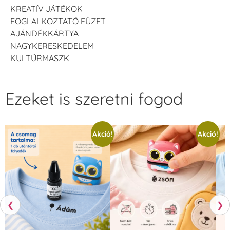
KREATÍV JÁTÉKOK
FOGLALKOZTATÓ FÜZET
AJÁNDÉKKÁRTYA
NAGYKERESKEDELEM
KULTÚRMASZK
Ezeket is szeretni fogod
Akció!
Akció!
❮
❯