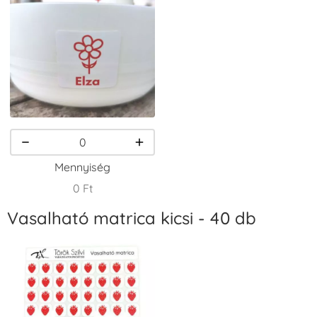
VersaCraft
VersaCraft
VersaCraft
Tintapárna -
Tintapárna -
Tintapárna -
Erdőzöld
Fekete
Fenyőzöld
+790 Ft
+1.380 Ft
+1.380 Ft
Mennyiség
0 Ft
Vasalható matrica kicsi - 40 db
VersaCraft
VersaCraft
VersaCraft
Tintapárna -
Tintapárna -
Tintapárna -
Gránátalma
Homokbarna
Kiwizöld
+790 Ft
+1.380 Ft
+1.380 Ft