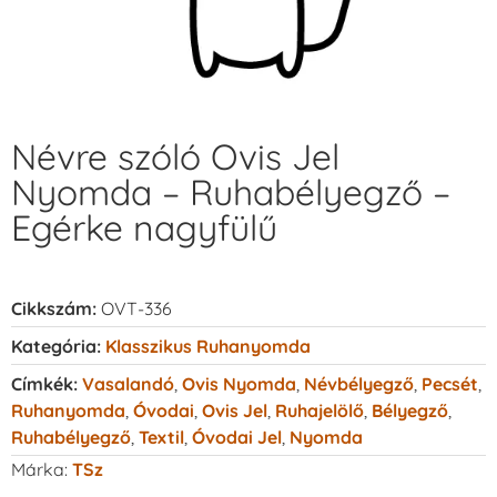
Névre szóló Ovis Jel
Nyomda – Ruhabélyegző –
Egérke nagyfülű
Cikkszám:
OVT-336
Kategória:
Klasszikus Ruhanyomda
Címkék:
Vasalandó
,
Ovis Nyomda
,
Névbélyegző
,
Pecsét
,
Ruhanyomda
,
Óvodai
,
Ovis Jel
,
Ruhajelölő
,
Bélyegző
,
Ruhabélyegző
,
Textil
,
Óvodai Jel
,
Nyomda
Márka:
TSz