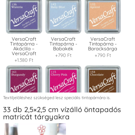
VersaCraft
VersaCraft
VersaCraft
Tintapárna -
Tintapárna -
Tintapárna -
Akáclila –
Babakék
Baracksárga
VersaCraft
+790 Ft
+790 Ft
+1.380 Ft
Textiljelöléshez szükséged lesz speciális tintapárnára is.
VersaCraft
VersaCraft
VersaCraft
33 db 2,5×2,5 cm vízálló öntapadós
Tintapárna -
Tintapárna -
Tintapárna -
matricát tárgyakra
Bordó
Cseresznyeszín
Csokibarna
+1.380 Ft
+1.380 Ft
+1.380 Ft