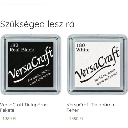
+1.380 Ft
+1.380 Ft
Szükséged lesz rá
Tsukineko -
Tsukineko -
Tsukineko -
VersaCraft
VersaCraft
VersaCraft
Tintapárna -
Tintapárna -
Tintapárna -
Cherry Red -
Clover -
Cocoa -
Cseresznye
Lóherezöld
kakaóbarna
piros
+1.380 Ft
+1.380 Ft
+1.380 Ft
VersaCraft Tintapárna –
VersaCraft Tintapárna –
Fekete
Fehér
1.380
Ft
1.380
Ft
Tsukineko -
Tsukineko -
Tsukineko -
VersaCraft
VersaCraft
VersaCraft