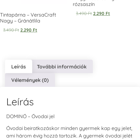
rózsaszín
3.490
Ft
2.290
Ft
Tintapárna – VersaCraft
VersaCraft
VersaCraft
VersaCraft
Tintapárna -
Tintapárna -
Tintapárna -
Nagy – Gránátlila
Éjkék
Ködszürke
Középkék
3.490
Ft
2.290
Ft
+1.380 Ft
+1.380 Ft
+790 Ft
Leírás
További információk
Vélemények (0)
VersaCraft
VersaCraft
VersaCraft
Tintapárna - Lila
Tintapárna -
Tintapárna -
Mentazöld
Rágógumi
+790 Ft
rózsaszín
+1.380 Ft
Leírás
+790 Ft
DOMINÓ – Óvodai jel
Óvodai beiratkozáskor minden gyermek kap egy jelet,
ami három évig hozzá tartozik. A gyermek óvodai jelét