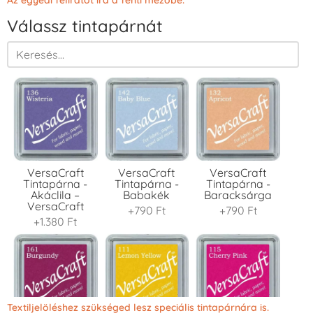
Válassz tintapárnát
VersaCraft
VersaCraft
VersaCraft
Tintapárna -
Tintapárna -
Tintapárna -
Akáclila –
Babakék
Baracksárga
VersaCraft
+790 Ft
+790 Ft
+1.380 Ft
Textiljelöléshez szükséged lesz speciális tintapárnára is.