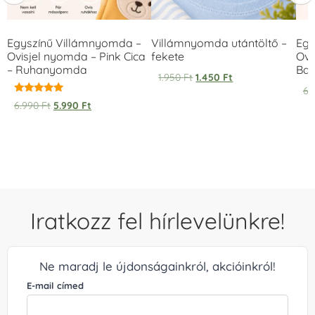
Egyszínű Villámnyomda –
Villámnyomda utántöltő –
Egy
Ovisjel nyomda – Pink Cica
fekete
Ovi
– Ruhanyomda
Bag
1.950
Ft
1.450
Ft
6.
Értékelés:
6.990
Ft
5.990
Ft
5.00
/ 5
Iratkozz fel hírlevelünkre!
Ne maradj le újdonságainkról, akcióinkról!
E-mail címed