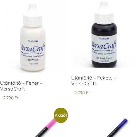
Tintapárna -
Tintapárna -
Tintapárna -
Denim -
Espresso
Moss -
farmerkék
Mohazöld
+1.380 Ft
+1.380 Ft
+1.380 Ft
Tsukineko -
Tsukineko -
Tsukineko -
VersaCraft
VersaCraft
VersaCraft
Utántöltő – Fekete –
Tintapárna -
Tintapárna -
Tintapárna -
Muscat -
MustardYellow -
Poinsettia -
Utántöltő – Fehér –
VersaCraft
muskotályzöld
mustársárga
Mikulásvirág
VersaCraft
2.790
Ft
+1.380 Ft
+1.380 Ft
+1.380 Ft
2.790
Ft
Akció!