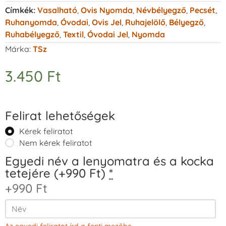
Címkék:
Vasalható
,
Ovis Nyomda
,
Névbélyegző
,
Pecsét
,
Ruhanyomda
,
Óvodai
,
Ovis Jel
,
Ruhajelölő
,
Bélyegző
,
Ruhabélyegző
,
Textil
,
Óvodai Jel
,
Nyomda
Márka:
TSz
3.450
Ft
Felirat lehetőségek
Kérek feliratot
Nem kérek feliratot
Egyedi név a lenyomatra és a kocka
tetejére (+990 Ft)
*
+990 Ft
Az egyedi feliratot írd a fenti mezőbe.