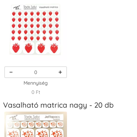
Tintapárna -
Tintapárna -
Tintapárna -
Fekete
Fenyőzöld
Gránátalma
+1.380 Ft
+1.380 Ft
+790 Ft
VersaCraft
VersaCraft
VersaCraft
Tintapárna -
Tintapárna -
Tintapárna -
Homokbarna
Kiwizöld
Narancssárga
+1.380 Ft
+1.380 Ft
+1.380 Ft
Mennyiség
0 Ft
Vasalható matrica nagy - 20 db
VersaCraft
VersaCraft
VersaCraft
Tintapárna -
Tintapárna -
Tintapárna -
Orgonalila
Pipacspiros
Rózsaszín