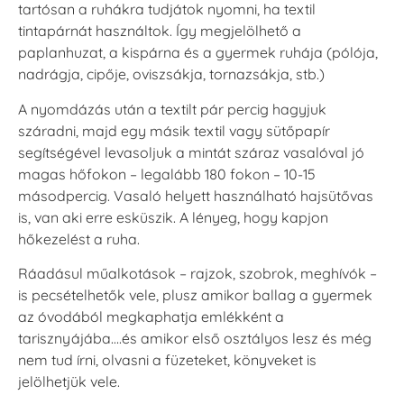
tartósan a ruhákra tudjátok nyomni, ha textil
VersaCraft
VersaCraft
tintapárnát használtok. Így megjelölhető a
Tintapárna -
Tintapárna -
paplanhuzat, a kispárna és a gyermek ruhája (pólója,
Hidegszürke -
Vízkék
VersaCraft
nadrágja, cipője, oviszsákja, tornazsákja, stb.)
+790 Ft
+1.380 Ft
A nyomdázás után a textilt pár percig hagyjuk
száradni, majd egy másik textil vagy sütőpapír
segítségével levasoljuk a mintát száraz vasalóval jó
magas hőfokon – legalább 180 fokon – 10-15
másodpercig. Vasaló helyett használható hajsütővas
is, van aki erre esküszik. A lényeg, hogy kapjon
hőkezelést a ruha.
Ráadásul műalkotások – rajzok, szobrok, meghívók –
is pecsételhetők vele, plusz amikor ballag a gyermek
az óvodából megkaphatja emlékként a
tarisznyájába….és amikor első osztályos lesz és még
nem tud írni, olvasni a füzeteket, könyveket is
jelölhetjük vele.