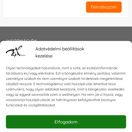
Feliratkozom
INFORMÁCIÓK
Adatvédelmi beállítások
Általános szerződési feltételek
kezelése
Adatkezelési tájékoztató
Impresszum
Olyan technológiákat használunk, mint a sütik, az eszközinformációk
tárolására és/vagy elérésére. Ezt a böngészési élmény javítása, valamint
személyre szabott és nem személyre szabott hirdetések megjelenítése
céljából tesszük. E technológiákhoz való hozzájárulás lehetővé teszi
KAPCSOLAT
számunkra, hogy olyan adatokat kezeljünk, mint a böngészési viselkedés
vagy az egyedi azonosítók ezen a webhelyen. Ha nem járul hozzá, vagy
visszavonja hozzájárulását, az hátrányosan befolyásolhat bizonyos
E-mail:
shop@torokszilvi.com
funkciókat és szolgáltatásokat.
Telefon: +36 30 6767872
Elfogadom
KÖZÖSSÉGI