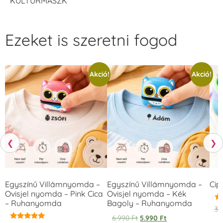
KULTÚRMASZK
Ezeket is szeretni fogod
Akció!
Akció!
❮
❯
Egyszínű Villámnyomda –
Egyszínű Villámnyomda –
Cip
Ovisjel nyomda – Pink Cica
Ovisjel nyomda – Kék
– Ruhanyomda
Bagoly – Ruhanyomda
Ér
3.
5.
6.990
Ft
5.990
Ft
/ 