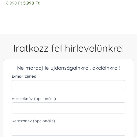
Értékelés:
6.990
Ft
5.990
Ft
5.00
/ 5
Iratkozz fel hírlevelünkre!
Ne maradj le újdonságainkról, akcióinkról!
E-mail címed
Vezetéknév (opcionális)
Keresztnév (opcionális)