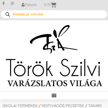
Fiókom
0
Ft
ISKOLAI TERMÉKEK
/
MOTIVÁCIÓS PECSÉTEK
/
TANÁRI