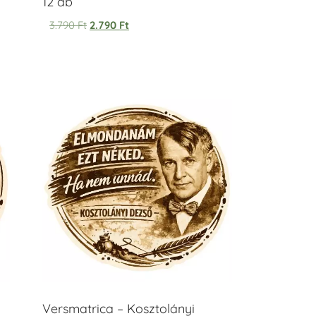
12 db
3.790
Ft
2.790
Ft
Versmatrica – Kosztolányi