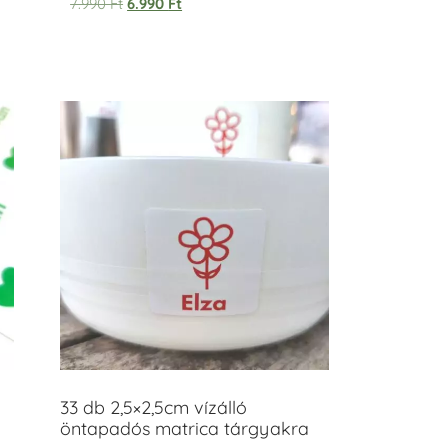
7.990
Ft
6.990
Ft
33 db 2,5×2,5cm vízálló
öntapadós matrica tárgyakra