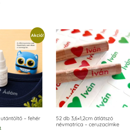
t
/ 5
Akció!
tántöltő – fehér
52 db 3,6×1,2cm átlátszó
névmatrica – ceruzacímke
t