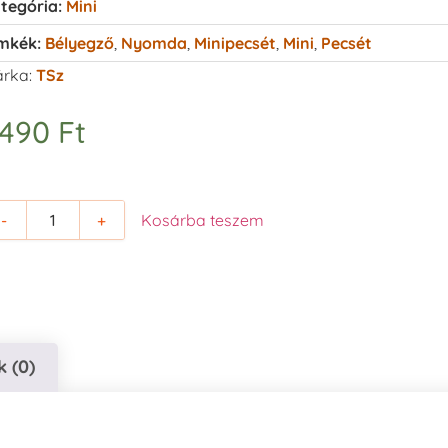
tegória:
Mini
mkék:
Bélyegző
,
Nyomda
,
Minipecsét
,
Mini
,
Pecsét
rka:
TSz
.490
Ft
-
+
Kosárba teszem
 (0)