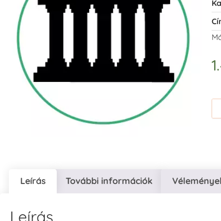
Ka
Cí
Má
1
Leírás
További információk
Vélemények
Leírás