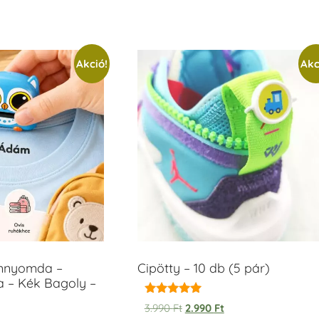
Akció!
Akc
ámnyomda –
Cipötty – 10 db (5 pár)
a – Kék Bagoly –
Értékelés:
3.990
Ft
2.990
Ft
5.00