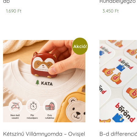
db
Ruhabélyegző 
1.690
Ft
3.450
Ft
Akció!
Kétszínű Villámnyomda – Ovisjel
B–d differenci