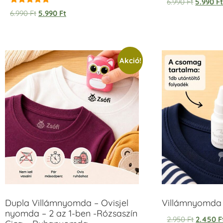
6.990
Ft
5.990
F
Értékelés:
6.990
Ft
5.990
Ft
5.00
/ 5
Akció!
Dupla Villámnyomda – Ovisjel
Villámnyomda u
nyomda – 2 az 1-ben -Rózsaszín
2.950
Ft
2.450
F