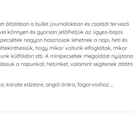
t általában a bullet journalokban és családi tervező
el könnyen és gyorsan jelölhetjük az ügyes-bajos
nipecsétek nagyon hasznosak lehetnek a napi, heti és
áttekinthessük, hogy mikor voltunk elfoglaltak, mikor
tunk külföldön stb. A minipecsétek megoldást nyújtan
lássuk a napunkat, hetünket, valamint segítenek átlátn
sra, karate edzésre, angol órára, fogorvoshoz….