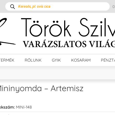
TERMÉK
RÓLUNK
GYIK
KOSARAM
PÉNZT
ininyomda – Artemisz
kkszám:
MINI-148