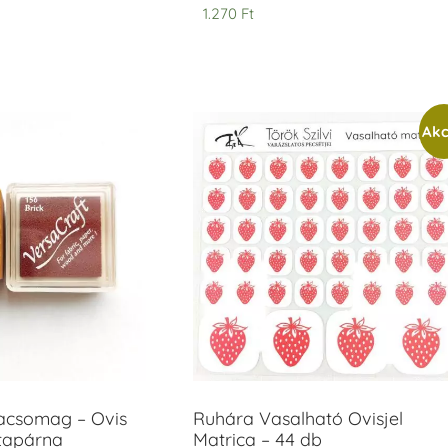
1.270
Ft
Akc
acsomag – Ovis
Ruhára Vasalható Ovisjel
ntapárna
Matrica – 44 db