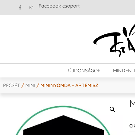
Facebook csoport
ÚJDONSÁGOK
MINDEN 
PECSÉT
/
MINI
/ MININYOMDA – ARTEMISZ
M
Ci