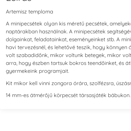
Artemisz temploma
A minipecsétek olyan kis méretű pecsétek, amelyeke
naptárakban használnak. A minipecsétek segítségév
dolgainkat, feladatainkat, eseményeinket stb. A mi
havi tervezésnél, és lehetővé teszik, hogy könnyen 
volt szabadidőnk, mikor voltunk betegek, mikor vol
arra, hogy észben tartsuk bokros teendőinket, és át
gyermekeink programjait.
Kit mikor kell vinni zongora órára, szolfézsra, úszá
14 mm-es átmérőjű körpecsét társasjáték bábukon.