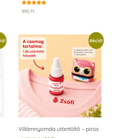
Értékelés:
990
Ft
5.00
/ 5
ió!
Akció!
Villámnyomda utántöltő – piros