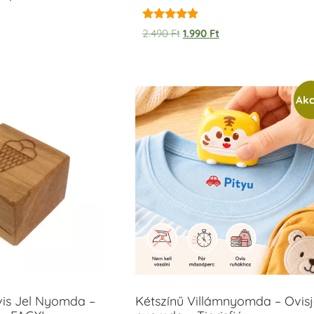
Értékelés:
2.490
Ft
1.990
Ft
5.00
/ 5
Akc
vis Jel Nyomda –
Kétszínű Villámnyomda – Ovisj