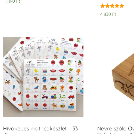
1.190
Ft
Értékelés:
4.830
Ft
5.00
/ 5
Hívóképes matricakészlet – 33
Névre szóló O