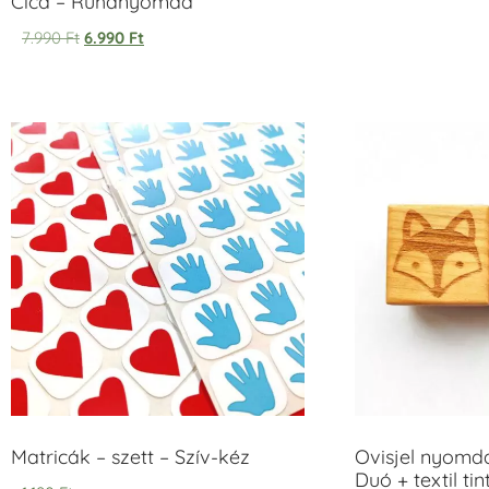
Cica – Ruhanyomda
7.990
Ft
6.990
Ft
Matricák – szett – Szív-kéz
Ovisjel nyomd
Duó + textil ti