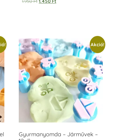
1.950
Ft
1.450
Ft
ió!
Akció!
el
Gyurmanyomda – Járművek –