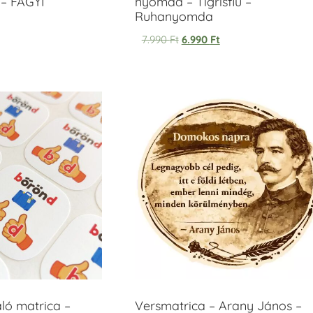
– FAGYI
nyomda – Tigrisfiú –
Ruhanyomda
7.990
Ft
6.990
Ft
áló matrica –
Versmatrica – Arany János –