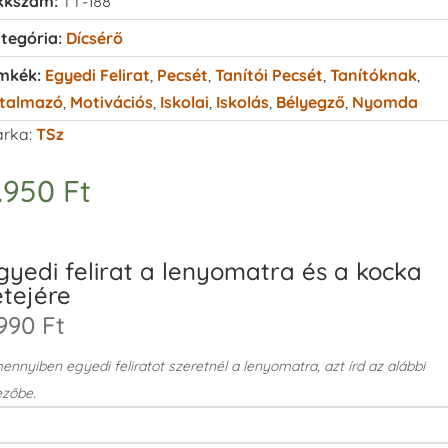
kkszám:
TT-188
tegória:
Dícsérő
mkék:
Egyedi Felirat
,
Pecsét
,
Tanítói Pecsét
,
Tanítóknak
,
talmazó
,
Motivációs
,
Iskolai
,
Iskolás
,
Bélyegző
,
Nyomda
rka:
TSz
.950
Ft
gyedi felirat a lenyomatra és a kocka
etejére
990 Ft
nnyiben egyedi feliratot szeretnél a lenyomatra, azt írd az alábbi
zőbe.