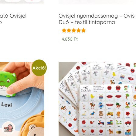
tó Ovisjel
Ovisjel nyomdacsomag – Ovis
b
Duó + textil tintapárna
Értékelés:
4.830
Ft
5.00
/ 5
Akció!