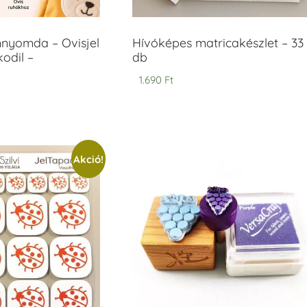
mnyomda – Ovisjel
Hívóképes matricakészlet – 33
odil –
db
1.690
Ft
Akció!