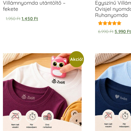
Villámnyomda utántöltő –
Egyszínű Vill
fekete
Ovisjel nyomda
Ruhanyomda
1.950
Ft
1.450
Ft
Értékelés:
6.990
Ft
5.990
F
5.00
/ 5
Akció!