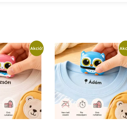
Akció!
Akc