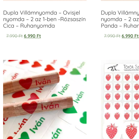
Dupla Villámnyomda – Ovisjel
Dupla Villámn
nyomda – 2 az 1-ben -Rózsaszín
nyomda – 2 az
Cica – Ruhanyomda
Panda – Ruh
7.990
Ft
6.990
Ft
7.990
Ft
6.990
Ft