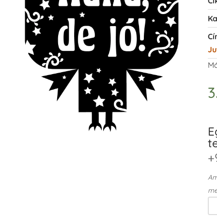
Ci
Ka
Cí
Ju
Má
3
E
t
+
Ame
me