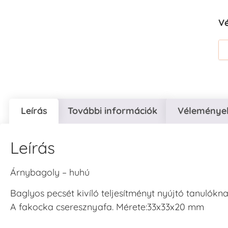
V
Leírás
További információk
Vélemények
Leírás
Árnybagoly – huhú
Baglyos pecsét kivíló teljesítményt nyújtó tanulókna
A fakocka cseresznyafa. Mérete:33x33x20 mm