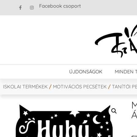
Facebook csoport
ÚJDONSÁGOK
MINDEN 
ISKOLAI TERMÉKEK
/
MOTIVÁCIÓS PECSÉTEK
/
TANÍTÓI P
M
Á