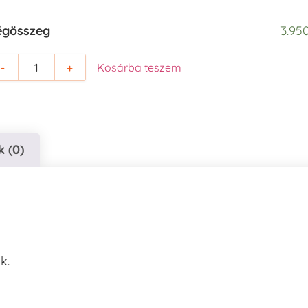
égösszeg
3.950
-
+
Kosárba teszem
 (0)
k.