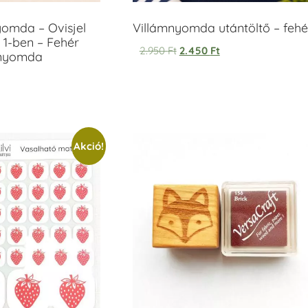
yomda – Ovisjel
Villámnyomda utántöltő – fehé
 1-ben – Fehér
2.950
Ft
2.450
Ft
anyomda
Akció!