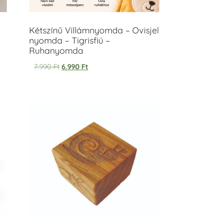
Kétszínű Villámnyomda – Ovisjel
nyomda – Tigrisfiú –
Ruhanyomda
7.990
Ft
6.990
Ft