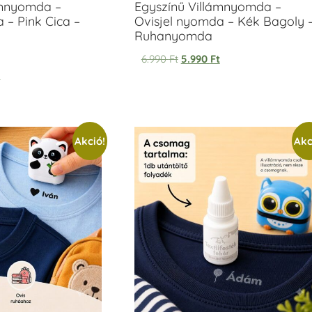
ámnyomda –
Egyszínű Villámnyomda –
 – Pink Cica –
Ovisjel nyomda – Kék Bagoly 
Ruhanyomda
6.990
Ft
5.990
Ft
t
Akció!
Akc