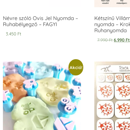
Névre szóló Ovis Jel Nyomda –
Kétszínű Villá
Ruhabélyegző – FAGYI
nyomda – Krok
Ruhanyomda
3.450
Ft
7.990
Ft
6.990
Ft
Akció!