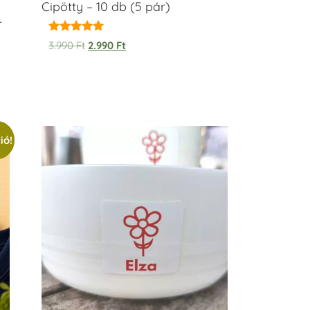
Cipötty – 10 db (5 pár)
–
Értékelés:
3.990
Ft
2.990
Ft
5.00
/ 5
ió!