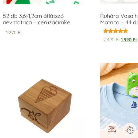
52 db 3,6×1,2cm átlátszó
Ruhára Vasalha
névmatrica – ceruzacímke
Matrica – 44 d
1.270
Ft
Értékelés:
2.490
Ft
1.990
Ft
5.00
/ 5