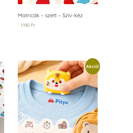
Matricák – szett – Szív-kéz
1.190
Ft
Akció!