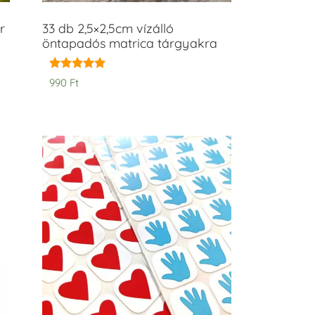
r
33 db 2,5×2,5cm vízálló
öntapadós matrica tárgyakra
Értékelés:
990
Ft
5.00
/ 5