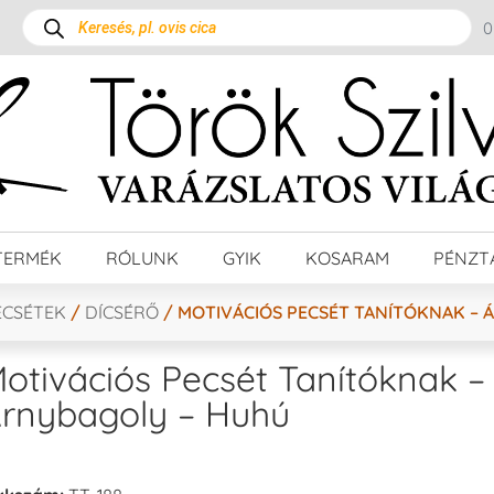
TERMÉK
RÓLUNK
GYIK
KOSARAM
PÉNZT
ECSÉTEK
/
DÍCSÉRŐ
/ MOTIVÁCIÓS PECSÉT TANÍTÓKNAK – 
otivációs Pecsét Tanítóknak –
rnybagoly – Huhú