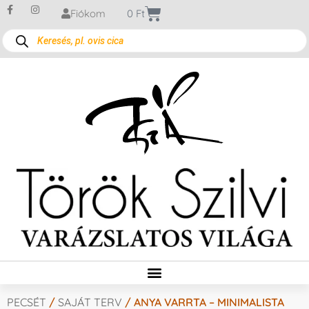
Fiókom
0
Ft
PECSÉT
/
SAJÁT TERV
/ ANYA VARRTA – MINIMALISTA