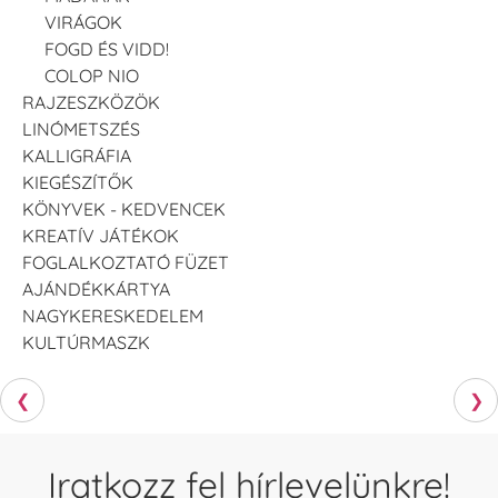
VIRÁGOK
FOGD ÉS VIDD!
COLOP NIO
RAJZESZKÖZÖK
LINÓMETSZÉS
KALLIGRÁFIA
KIEGÉSZÍTŐK
KÖNYVEK - KEDVENCEK
KREATÍV JÁTÉKOK
FOGLALKOZTATÓ FÜZET
AJÁNDÉKKÁRTYA
NAGYKERESKEDELEM
KULTÚRMASZK
❮
❯
Iratkozz fel hírlevelünkre!