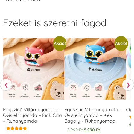
Ezeket is szeretni fogod
Akció!
Akció!
❮
❯
Egyszínű Villámnyomda –
Egyszínű Villámnyomda –
Cip
Ovisjel nyomda – Pink Cica
Ovisjel nyomda – Kék
– Ruhanyomda
Bagoly – Ruhanyomda
Ér
3.
5.
6.990
Ft
5.990
Ft
/ 