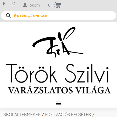
Fiókom
0
Ft
ISKOLAI TERMÉKEK
/
MOTIVÁCIÓS PECSÉTEK
/