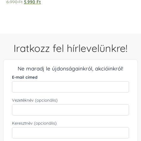
Értékelés:
6.990
Ft
5.990
Ft
5.00
/ 5
Iratkozz fel hírlevelünkre!
Ne maradj le újdonságainkról, akcióinkról!
E-mail címed
Vezetéknév (opcionális)
Keresztnév (opcionális)