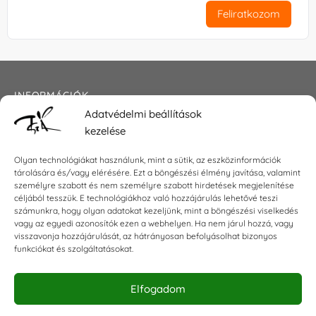
Feliratkozom
INFORMÁCIÓK
Adatvédelmi beállítások
Általános szerződési feltételek
kezelése
Adatkezelési tájékoztató
Impresszum
Olyan technológiákat használunk, mint a sütik, az eszközinformációk
tárolására és/vagy elérésére. Ezt a böngészési élmény javítása, valamint
személyre szabott és nem személyre szabott hirdetések megjelenítése
céljából tesszük. E technológiákhoz való hozzájárulás lehetővé teszi
KAPCSOLAT
számunkra, hogy olyan adatokat kezeljünk, mint a böngészési viselkedés
vagy az egyedi azonosítók ezen a webhelyen. Ha nem járul hozzá, vagy
visszavonja hozzájárulását, az hátrányosan befolyásolhat bizonyos
E-mail:
shop@torokszilvi.com
funkciókat és szolgáltatásokat.
Telefon: +36 30 6767872
Elfogadom
KÖZÖSSÉGI