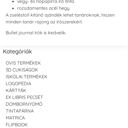
vegy- és hőpapírra író tinta
rozsdamentes acél hegy
A zseléstoll kitűnő ajándék lehet tanároknak, hiszen
minden tanár rajong az írószerekért.
Bullet journal írók is kedvelik.
Kategóriák
OVIS TERMÉKEK
3D CUKISÁGOK
ISKOLAI TERMÉKEK
LOGOPÉDIA
KÁRTYÁK
EX LIBRIS PECSÉT
DOMBORNYOMÓ
TINTAPÁRNA
MATRICA
FLIPBOOK