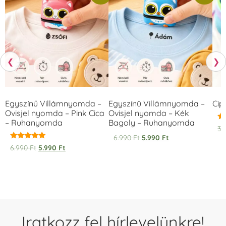
❮
❯
Egyszínű Villámnyomda –
Egyszínű Villámnyomda –
Cip
Ovisjel nyomda – Pink Cica
Ovisjel nyomda – Kék
– Ruhanyomda
Bagoly – Ruhanyomda
Ér
3.
5.
6.990
Ft
5.990
Ft
/ 
Értékelés:
6.990
Ft
5.990
Ft
5.00
/ 5
Iratkozz fel hírlevelünkre!