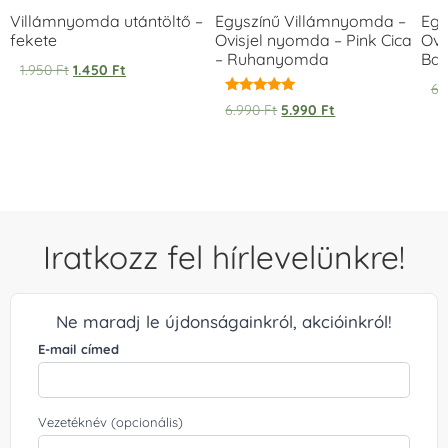
Villámnyomda utántöltő –
Egyszínű Villámnyomda –
Egy
fekete
Ovisjel nyomda – Pink Cica
Ovi
– Ruhanyomda
Bag
1.950
Ft
1.450
Ft
6.
Értékelés:
6.990
Ft
5.990
Ft
5.00
/ 5
Iratkozz fel hírlevelünkre!
Ne maradj le újdonságainkról, akcióinkról!
E-mail címed
Vezetéknév (opcionális)