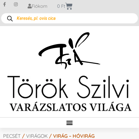
Fiókom
0
Ft
PECSÉT
/
VIRÁGOK
/ VIRÁG – HÓVIRÁG