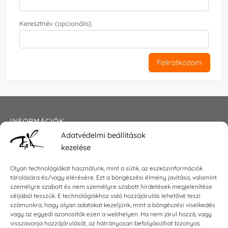
Keresztnév (opcionális)
Feliratkozom
INFORMÁCIÓK
Adatvédelmi beállítások
Általános szerződési feltételek
kezelése
Adatkezelési tájékoztató
Impresszum
Olyan technológiákat használunk, mint a sütik, az eszközinformációk
tárolására és/vagy elérésére. Ezt a böngészési élmény javítása, valamint
személyre szabott és nem személyre szabott hirdetések megjelenítése
céljából tesszük. E technológiákhoz való hozzájárulás lehetővé teszi
KAPCSOLAT
számunkra, hogy olyan adatokat kezeljünk, mint a böngészési viselkedés
vagy az egyedi azonosítók ezen a webhelyen. Ha nem járul hozzá, vagy
visszavonja hozzájárulását, az hátrányosan befolyásolhat bizonyos
E-mail:
shop@torokszilvi.com