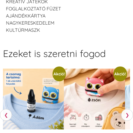
KREATÍV JÁTÉKOK
FOGLALKOZTATÓ FÜZET
AJÁNDÉKKÁRTYA
NAGYKERESKEDELEM
KULTÚRMASZK
Ezeket is szeretni fogod
Akció!
Akció!
❮
❯