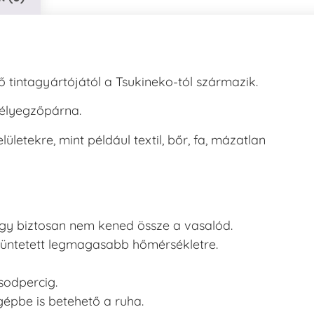
 tintagyártójától a Tsukineko-tól származik.
bélyegzőpárna.
letekre, mint például textil, bőr, fa, mázatlan
, így biztosan nem kened össze a vasalód.
ltüntetett legmagasabb hőmérsékletre.
sodpercig.
pbe is betehető a ruha.