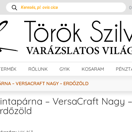
TERMÉK
RÓLUNK
GYIK
KOSARAM
PÉNZT
ÁRNA – VERSACRAFT NAGY – ERDŐZÖLD
intapárna – VersaCraft Nagy 
rdőzöld