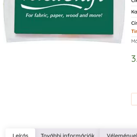
Ci
Ka
Cí
Ti
Má
3
Leírás
További információk
Vélemények