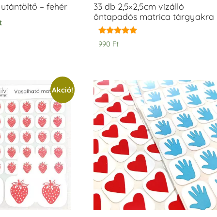
tántöltő – fehér
33 db 2,5×2,5cm vízálló
öntapadós matrica tárgyakra
t
Értékelés:
990
Ft
5.00
/ 5
Akció!