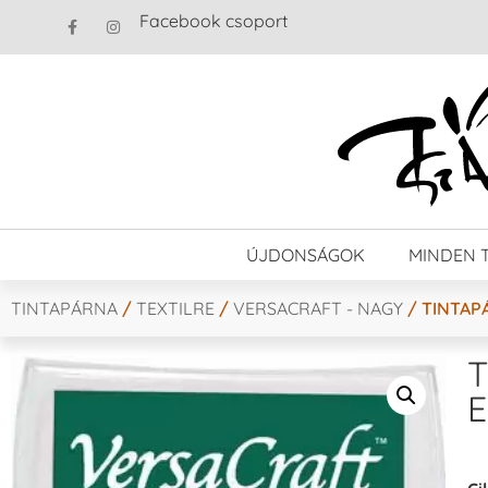
Facebook csoport
ÚJDONSÁGOK
MINDEN 
TINTAPÁRNA
/
TEXTILRE
/
VERSACRAFT - NAGY
/ TINTAP
T
E