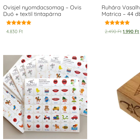
Ovisjel nyomdacsomag – Ovis
Ruhára Vasalha
Duó + textil tintapárna
Matrica – 44 d
Értékelés:
Értékelés:
4.830
Ft
2.490
Ft
1.990
Ft
5.00
5.00
/ 5
/ 5