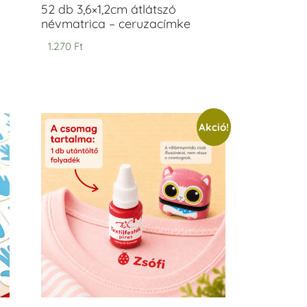
52 db 3,6×1,2cm átlátszó
névmatrica – ceruzacímke
1.270
Ft
Akció!