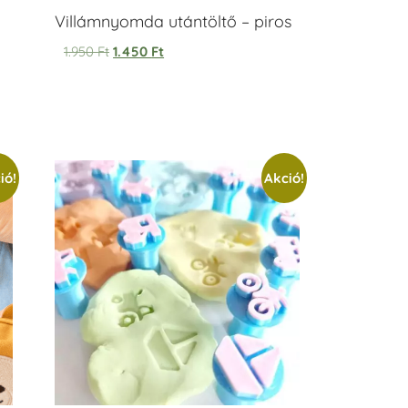
Villámnyomda utántöltő – piros
1.950
Ft
1.450
Ft
ió!
Akció!