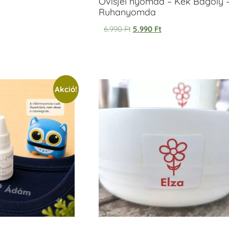
Ovisjel nyomda – Kék Bagoly 
Ruhanyomda
6.990
Ft
5.990
Ft
Akció!