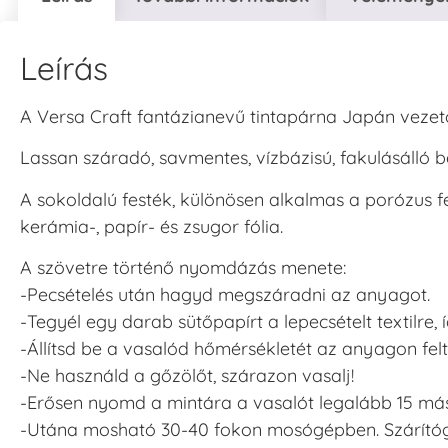
Leírás
A Versa Craft fantázianevű tintapárna Japán vezető
Lassan száradó, savmentes, vízbázisú, fakulásálló 
A sokoldalú festék, különösen alkalmas a porózus felü
kerámia-, papír- és zsugor fólia.
A szövetre történő nyomdázás menete:
-Pecsételés után hagyd megszáradni az anyagot.
-Tegyél egy darab sütőpapírt a lepecsételt textilre
-Állítsd be a vasalód hőmérsékletét az anyagon fe
-Ne használd a gőzölőt, szárazon vasalj!
-Erősen nyomd a mintára a vasalót legalább 15 má
-Utána mosható 30-40 fokon mosógépben. Szárítógé