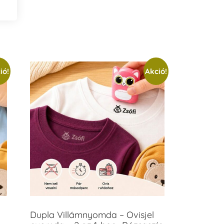
ió!
Akció!
Dupla Villámnyomda – Ovisjel