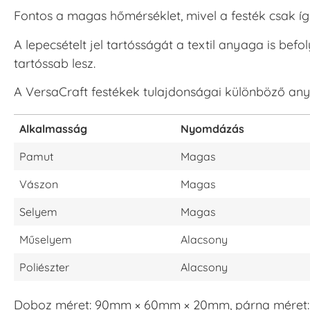
Fontos a magas hőmérséklet, mivel a festék csak íg
A lepecsételt jel tartósságát a textil anyaga is bef
tartóssab lesz.
A VersaCraft festékek tulajdonságai különböző an
Alkalmasság
Nyomdázás
Pamut
Magas
Vászon
Magas
Selyem
Magas
Műselyem
Alacsony
Poliészter
Alacsony
Doboz méret: 90mm × 60mm × 20mm, párna méret: 