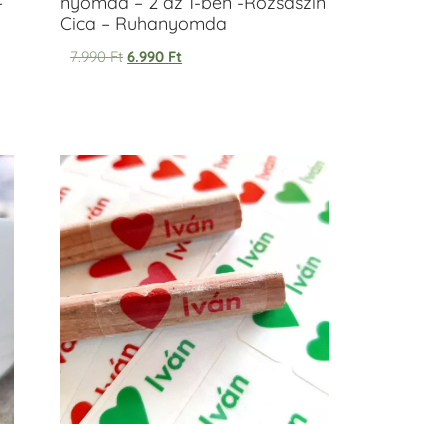
–
nyomda – 2 az 1-ben -Rózsaszín
Cica – Ruhanyomda
7.990
Ft
6.990
Ft