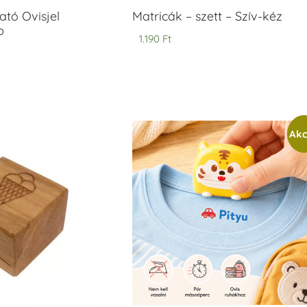
tó Ovisjel
Matricák – szett – Szív-kéz
b
1.190
Ft
Akc