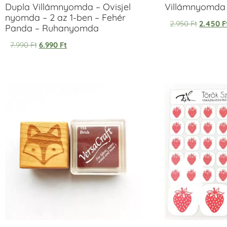
Dupla Villámnyomda – Ovisjel
Villámnyomda u
nyomda – 2 az 1-ben – Fehér
2.950
Ft
2.450
F
Panda – Ruhanyomda
7.990
Ft
6.990
Ft