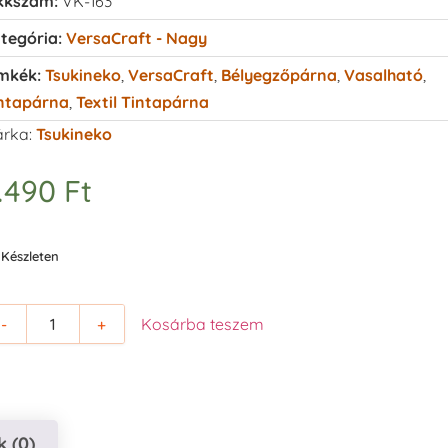
kkszám:
VK-163
tegória:
VersaCraft - Nagy
mkék:
Tsukineko
,
VersaCraft
,
Bélyegzőpárna
,
Vasalható
,
ntapárna
,
Textil Tintapárna
rka:
Tsukineko
.490
Ft
Készleten
-
+
Kosárba teszem
 (0)