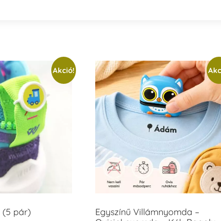
Akció!
Akc
 (5 pár)
Egyszínű Villámnyomda –