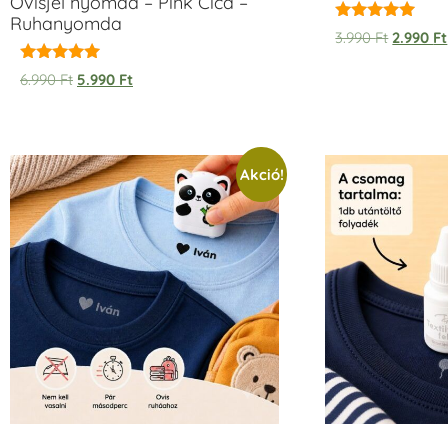
Ovisjel nyomda – Pink Cica –
Ruhanyomda
Értékelés:
3.990
Ft
2.990
Ft
5.00
/ 5
Értékelés:
6.990
Ft
5.990
Ft
5.00
/ 5
Akció!