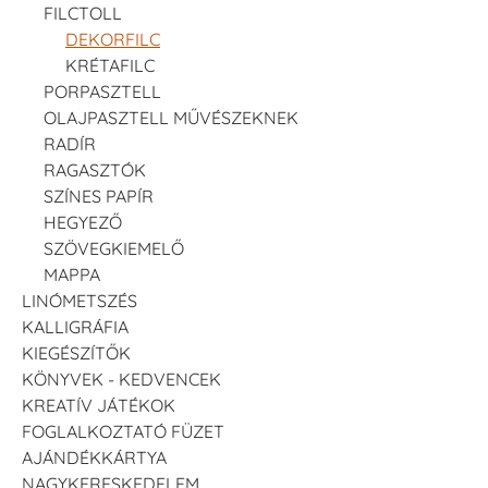
FILCTOLL
DEKORFILC
KRÉTAFILC
PORPASZTELL
OLAJPASZTELL MŰVÉSZEKNEK
RADÍR
RAGASZTÓK
SZÍNES PAPÍR
HEGYEZŐ
SZÖVEGKIEMELŐ
MAPPA
LINÓMETSZÉS
KALLIGRÁFIA
KIEGÉSZÍTŐK
KÖNYVEK - KEDVENCEK
KREATÍV JÁTÉKOK
FOGLALKOZTATÓ FÜZET
AJÁNDÉKKÁRTYA
NAGYKERESKEDELEM