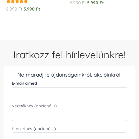
6.990
Ft
5.990
Ft
/ 
Értékelés:
6.990
Ft
5.990
Ft
5.00
/ 5
Iratkozz fel hírlevelünkre!
Ne maradj le újdonságainkról, akcióinkról!
E-mail címed
Vezetéknév (opcionális)
Keresztnév (opcionális)