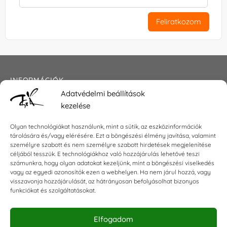
Feliratkozom
INFORMÁCIÓK
Adatvédelmi beállítások
Általános szerződési feltételek
kezelése
Adatkezelési tájékoztató
Impresszum
Olyan technológiákat használunk, mint a sütik, az eszközinformációk
tárolására és/vagy elérésére. Ezt a böngészési élmény javítása, valamint
személyre szabott és nem személyre szabott hirdetések megjelenítése
céljából tesszük. E technológiákhoz való hozzájárulás lehetővé teszi
KAPCSOLAT
számunkra, hogy olyan adatokat kezeljünk, mint a böngészési viselkedés
vagy az egyedi azonosítók ezen a webhelyen. Ha nem járul hozzá, vagy
visszavonja hozzájárulását, az hátrányosan befolyásolhat bizonyos
E-mail:
shop@torokszilvi.com
funkciókat és szolgáltatásokat.
Telefon: +36 30 6767872
Elfogadom