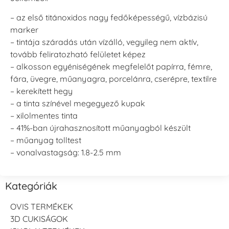
– az első titánoxidos nagy fedőképességű, vízbázisú
marker
– tintája száradás után vízálló, vegyileg nem aktív,
tovább feliratozható felületet képez
– alkosson egyéniségének megfelelőt papírra, fémre,
fára, üvegre, műanyagra, porcelánra, cserépre, textilre
– kerekített hegy
– a tinta színével megegyező kupak
– xilolmentes tinta
– 41%-ban újrahasznosított műanyagból készült
– műanyag tolltest
– vonalvastagság: 1.8-2.5 mm
Kategóriák
OVIS TERMÉKEK
3D CUKISÁGOK