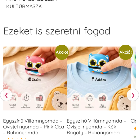
KULTÚRMASZK
Ezeket is szeretni fogod
Akció!
Akció!
❮
❯
Egyszínű Villámnyomda –
Egyszínű Villámnyomda –
Cip
Ovisjel nyomda – Pink Cica
Ovisjel nyomda – Kék
– Ruhanyomda
Bagoly – Ruhanyomda
Ér
3.
5.