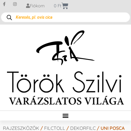
Fiókom
0
Ft
RAJZESZKÖZÖK
/
FILCTOLL
/
DEKORFILC
/ UNI POSCA