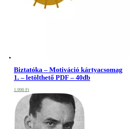
Biztatóka – Motiváció kártyacsomag
1. – letölthető PDF – 40db
1.990
Ft