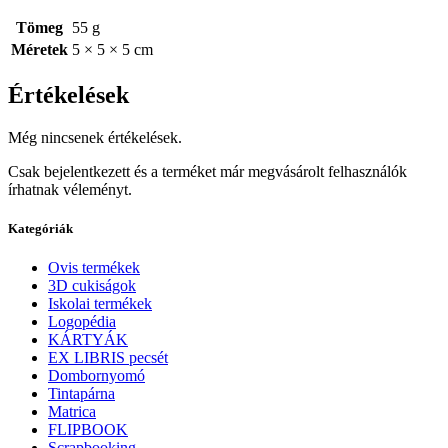
Tömeg
55 g
Méretek
5 × 5 × 5 cm
Értékelések
Még nincsenek értékelések.
Csak bejelentkezett és a terméket már megvásárolt felhasználók
írhatnak véleményt.
Kategóriák
Ovis termékek
3D cukiságok
Iskolai termékek
Logopédia
KÁRTYÁK
EX LIBRIS pecsét
Dombornyomó
Tintapárna
Matrica
FLIPBOOK
Scrapbooking