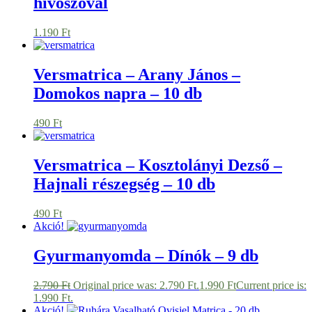
hívószóval
1.190
Ft
Versmatrica – Arany János –
Domokos napra – 10 db
490
Ft
Versmatrica – Kosztolányi Dezső –
Hajnali részegség – 10 db
490
Ft
Akció!
Gyurmanyomda – Dínók – 9 db
2.790
Ft
Original price was: 2.790 Ft.
1.990
Ft
Current price is:
1.990 Ft.
Akció!