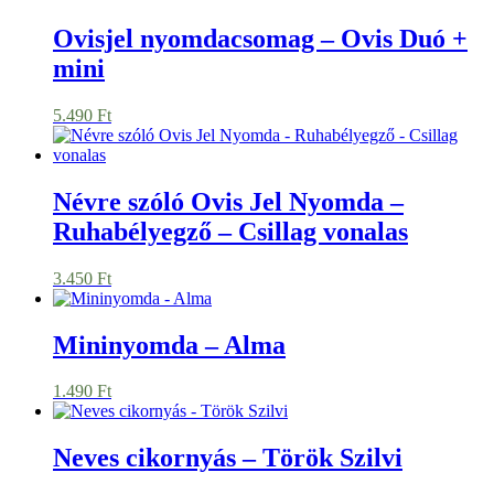
Ovisjel nyomdacsomag – Ovis Duó +
mini
5.490
Ft
Névre szóló Ovis Jel Nyomda –
Ruhabélyegző – Csillag vonalas
3.450
Ft
Mininyomda – Alma
1.490
Ft
Neves cikornyás – Török Szilvi