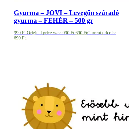
Gyurma – JOVI – Levegőn száradó
gyurma – FEHÉR – 500 gr
990
Ft
Original price was: 990 Ft.
690
Ft
Current price is:
690 Ft.