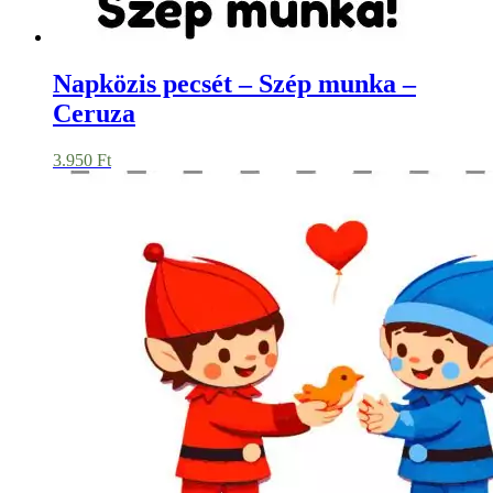
Napközis pecsét – Szép munka –
Ceruza
3.950
Ft