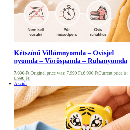
Kétszínű Villámnyomda – Ovisjel
nyomda – Vöröspanda – Ruhanyomda
7.990
Ft
Original price was: 7.990 Ft.
6.990
Ft
Current price is:
6.990 Ft.
Akció!