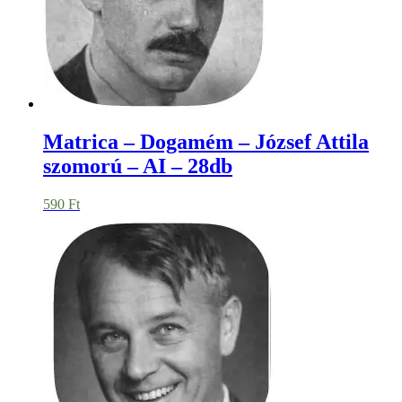
Matrica – Dogamém – József Attila
szomorú – AI – 28db
590
Ft