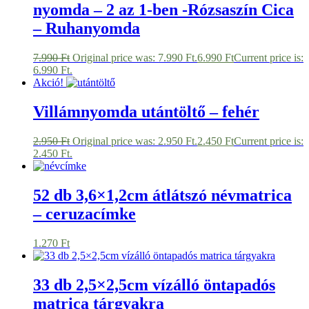
nyomda – 2 az 1-ben -Rózsaszín Cica
– Ruhanyomda
7.990
Ft
Original price was: 7.990 Ft.
6.990
Ft
Current price is:
6.990 Ft.
Akció!
Villámnyomda utántöltő – fehér
2.950
Ft
Original price was: 2.950 Ft.
2.450
Ft
Current price is:
2.450 Ft.
52 db 3,6×1,2cm átlátszó névmatrica
– ceruzacímke
1.270
Ft
33 db 2,5×2,5cm vízálló öntapadós
matrica tárgyakra