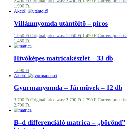
2.490
Ft
Original price was: 2.490 Ft.
1.990
Ft
Current price is:
1.990 Ft.
Akció!
Villámnyomda utántöltő – piros
1.950
Ft
Original price was: 1.950 Ft.
1.450
Ft
Current price is:
1.450 Ft.
Hívóképes matricakészlet – 33 db
1.690
Ft
Akció!
Gyurmanyomda – Járművek – 12 db
3.790
Ft
Original price was: 3.790 Ft.
2.790
Ft
Current price is:
2.790 Ft.
B–d differenciáló matrica – „bőrönd”