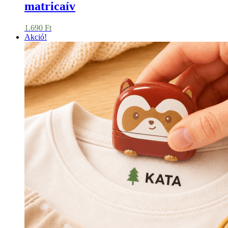
matricaív
1.690
Ft
Akció!