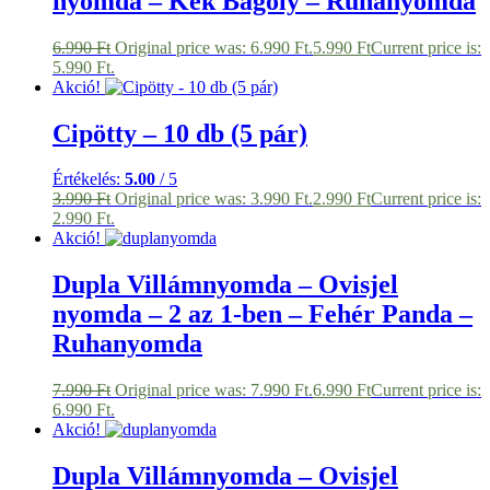
nyomda – Kék Bagoly – Ruhanyomda
6.990
Ft
Original price was: 6.990 Ft.
5.990
Ft
Current price is:
5.990 Ft.
Akció!
Cipötty – 10 db (5 pár)
Értékelés:
5.00
/ 5
3.990
Ft
Original price was: 3.990 Ft.
2.990
Ft
Current price is:
2.990 Ft.
Akció!
Dupla Villámnyomda – Ovisjel
nyomda – 2 az 1-ben – Fehér Panda –
Ruhanyomda
7.990
Ft
Original price was: 7.990 Ft.
6.990
Ft
Current price is:
6.990 Ft.
Akció!
Dupla Villámnyomda – Ovisjel