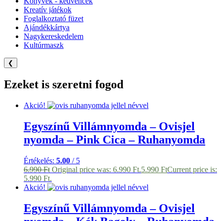
Könyvek - kedvencek
Kreatív játékok
Foglalkoztató füzet
Ajándékkártya
Nagykereskedelem
Kultúrmaszk
❮
Ezeket is szeretni fogod
Akció!
Egyszínű Villámnyomda – Ovisjel
nyomda – Pink Cica – Ruhanyomda
Értékelés:
5.00
/ 5
6.990
Ft
Original price was: 6.990 Ft.
5.990
Ft
Current price is:
5.990 Ft.
Akció!
Egyszínű Villámnyomda – Ovisjel