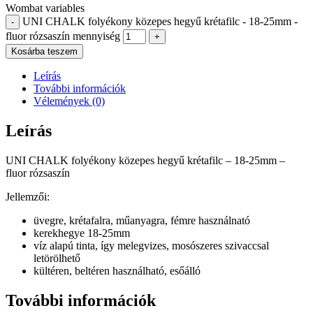
Wombat variables
UNI CHALK folyékony közepes hegyű krétafilc - 18-25mm -
-
fluor rózsaszín mennyiség
+
Kosárba teszem
Leírás
További információk
Vélemények (0)
Leírás
UNI CHALK folyékony közepes hegyű krétafilc – 18-25mm –
fluor rózsaszín
Jellemzői:
üvegre, krétafalra, műanyagra, fémre használnató
kerekhegye 18-25mm
víz alapú tinta, így melegvizes, mosószeres szivaccsal
letörölhető
kültéren, beltéren használható, esőálló
További információk