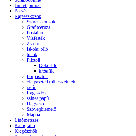
Bullet journal
Pecsét
Rajzeszközök
Szines ceruzak
Grafitceruza
Postairon
Vízfesték
Zsírkréta
Iskolai olló
tollak
Filctoll
Dekorfilc
krétafilc
Porpasztell
olajpasztell művészeknek
radír
Ragasztók
színes papír
Hegyező
Szövegkiemelő
Mappa
Linómetszés
Kalligráfia
Kiegészítők