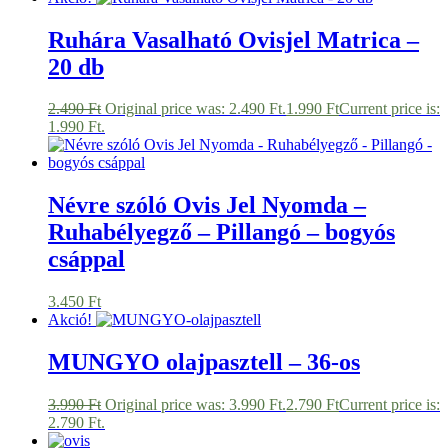
Ruhára Vasalható Ovisjel Matrica –
20 db
2.490
Ft
Original price was: 2.490 Ft.
1.990
Ft
Current price is:
1.990 Ft.
Névre szóló Ovis Jel Nyomda –
Ruhabélyegző – Pillangó – bogyós
csáppal
3.450
Ft
Akció!
MUNGYO olajpasztell – 36-os
3.990
Ft
Original price was: 3.990 Ft.
2.790
Ft
Current price is:
2.790 Ft.