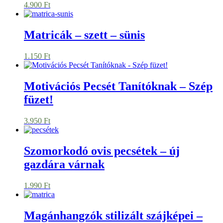
4.900
Ft
Matricák – szett – sünis
1.150
Ft
Motivációs Pecsét Tanítóknak – Szép
füzet!
3.950
Ft
Szomorkodó ovis pecsétek – új
gazdára várnak
1.990
Ft
Magánhangzók stilizált szájképei –