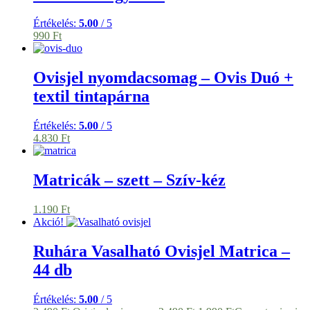
Értékelés:
5.00
/ 5
990
Ft
Ovisjel nyomdacsomag – Ovis Duó +
textil tintapárna
Értékelés:
5.00
/ 5
4.830
Ft
Matricák – szett – Szív-kéz
1.190
Ft
Akció!
Ruhára Vasalható Ovisjel Matrica –
44 db
Értékelés:
5.00
/ 5