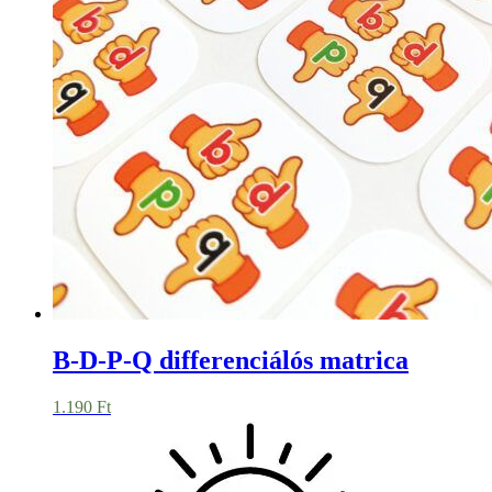
B-D-P-Q differenciálós matrica
1.190
Ft