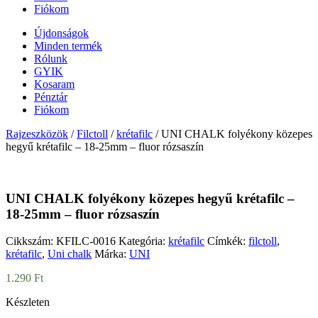
Fiókom
Újdonságok
Minden termék
Rólunk
GYIK
Kosaram
Pénztár
Fiókom
Rajzeszközök
/
Filctoll
/
krétafilc
/ UNI CHALK folyékony közepes
hegyű krétafilc – 18-25mm – fluor rózsaszín
UNI CHALK folyékony közepes hegyű krétafilc –
18-25mm – fluor rózsaszín
Cikkszám:
KFILC-0016
Kategória:
krétafilc
Címkék:
filctoll
,
krétafilc
,
Uni chalk
Márka:
UNI
1.290
Ft
Készleten