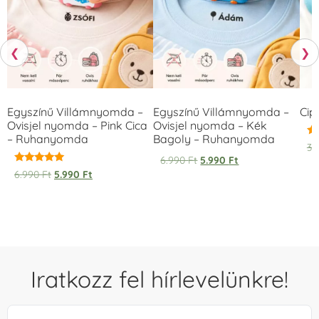
❮
❯
Egyszínű Villámnyomda –
Egyszínű Villámnyomda –
Cip
Ovisjel nyomda – Pink Cica
Ovisjel nyomda – Kék
– Ruhanyomda
Bagoly – Ruhanyomda
Ér
3.
5.
6.990
Ft
5.990
Ft
/ 
Értékelés:
6.990
Ft
5.990
Ft
5.00
/ 5
Iratkozz fel hírlevelünkre!