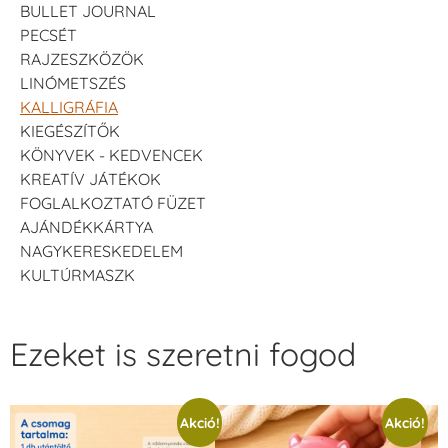
BULLET JOURNAL
PECSÉT
RAJZESZKÖZÖK
LINÓMETSZÉS
KALLIGRÁFIA
KIEGÉSZÍTŐK
KÖNYVEK - KEDVENCEK
KREATÍV JÁTÉKOK
FOGLALKOZTATÓ FÜZET
AJÁNDÉKKÁRTYA
NAGYKERESKEDELEM
KULTÚRMASZK
Ezeket is szeretni fogod
Akció!
Akció!