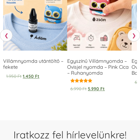
❮
❯
Villámnyomda utántöltő –
Egyszínű Villámnyomda –
Egy
fekete
Ovisjel nyomda – Pink Cica
Ovi
– Ruhanyomda
Bag
1.950
Ft
1.450
Ft
6.
Értékelés:
6.990
Ft
5.990
Ft
5.00
/ 5
Iratkozz fel hírlevelünkre!