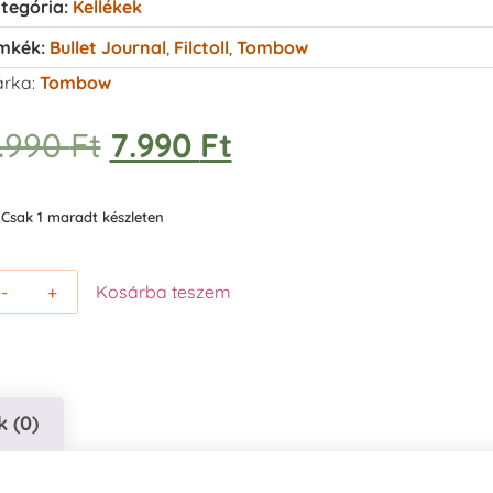
tegória:
Kellékek
mkék:
Bullet Journal
,
Filctoll
,
Tombow
rka:
Tombow
.990
Ft
7.990
Ft
Csak 1 maradt készleten
-
+
Kosárba teszem
 (0)