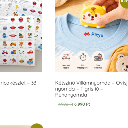
Akc
icakészlet – 33
Kétszínű Villámnyomda – Ovisj
nyomda – Tigrisfiú –
Ruhanyomda
7.990
Ft
6.990
Ft