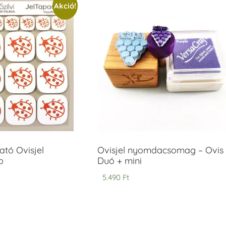
Akció!
tó Ovisjel
Ovisjel nyomdacsomag – Ovis
b
Duó + mini
5.490
Ft