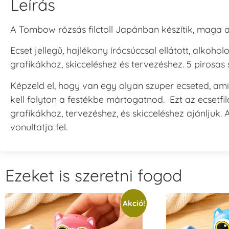
Leírás
A Tombow rózsás filctoll Japánban készítik, maga a
Ecset jellegű, hajlékony írócsúccsal ellátott, alkohol
grafikákhoz, skicceléshez és tervezéshez. 5 pirosas 
Képzeld el, hogy van egy olyan szuper ecseted, ami 
kell folyton a festékbe mártogatnod. Ezt az ecsetfil
grafikákhoz, tervezéshez, és skicceléshez ajánljuk. A
vonultatja fel.
Ezeket is szeretni fogod
Akció!