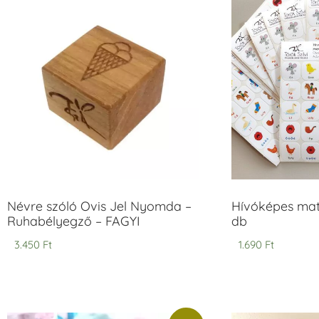
Névre szóló Ovis Jel Nyomda –
Hívóképes matr
Ruhabélyegző – FAGYI
db
3.450
Ft
1.690
Ft