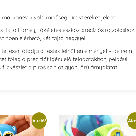
 márkanév kiváló minőségű írószereket jelent.
os filctoll, amely tökéletes eszköz precíziós rajzoláshoz,
színben elérhető, két fajta heggyel.
teljesen átadja a festés felhőtlen élményét – de nem
cet főleg a precíziót igényelő feladatokhoz, például
 filckészlet a piros szín öt gyönyörű árnyalatát
Akció!
Akc