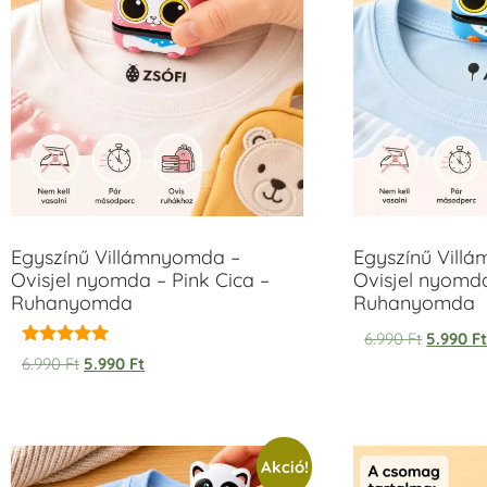
Egyszínű Villámnyomda –
Egyszínű Vill
Ovisjel nyomda – Pink Cica –
Ovisjel nyomd
Ruhanyomda
Ruhanyomda
6.990
Ft
5.990
F
Értékelés:
6.990
Ft
5.990
Ft
5.00
/ 5
Akció!