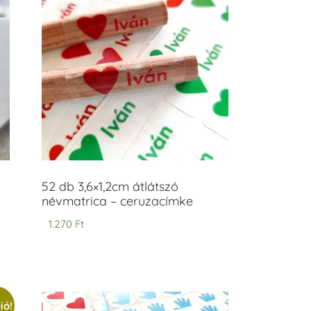
52 db 3,6×1,2cm átlátszó
névmatrica – ceruzacímke
1.270
Ft
ió!