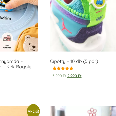
ámnyomda –
Cipötty – 10 db (5 pár)
a – Kék Bagoly –
Értékelés:
3.990
Ft
2.990
Ft
5.00
t
/ 5
Akció!