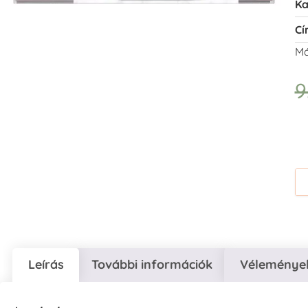
Ka
Cí
Má
9
Leírás
További információk
Vélemények