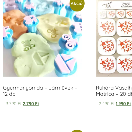
Akció!
Gyurmanyomda – Járművek –
Ruhára Vasalha
12 db
Matrica – 20 d
3.790
Ft
2.790
Ft
2.490
Ft
1.990
Ft