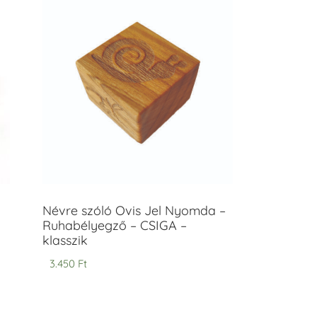
Névre szóló Ovis Jel Nyomda –
Ruhabélyegző – CSIGA –
klasszik
3.450
Ft