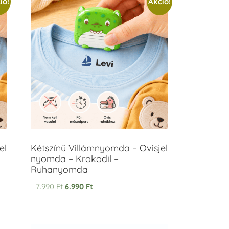
ió!
Akció!
el
Kétszínű Villámnyomda – Ovisjel
nyomda – Krokodil –
Ruhanyomda
7.990
Ft
6.990
Ft