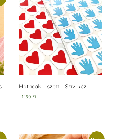
s
Matricák – szett – Szív-kéz
1.190
Ft