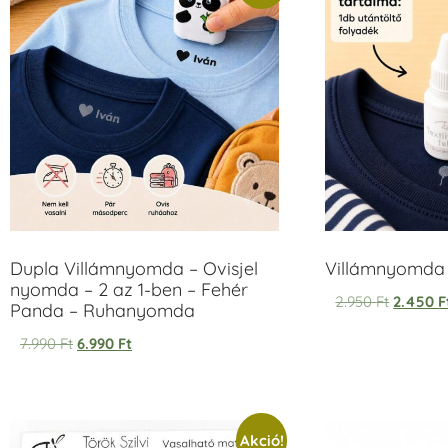
Dupla Villámnyomda – Ovisjel
Villámnyomda u
nyomda – 2 az 1-ben – Fehér
2.950
Ft
2.450
F
Panda – Ruhanyomda
7.990
Ft
6.990
Ft
Akció!