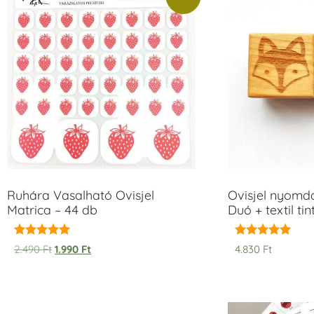
Ruhára Vasalható Ovisjel
Ovisjel nyomd
Matrica – 44 db
Duó + textil ti
Értékelés:
Értékelés:
2.490
Ft
1.990
Ft
4.830
Ft
5.00
5.00
/ 5
/ 5