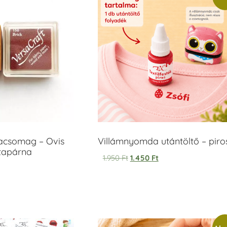
acsomag – Ovis
Villámnyomda utántöltő – piro
ntapárna
1.950
Ft
1.450
Ft