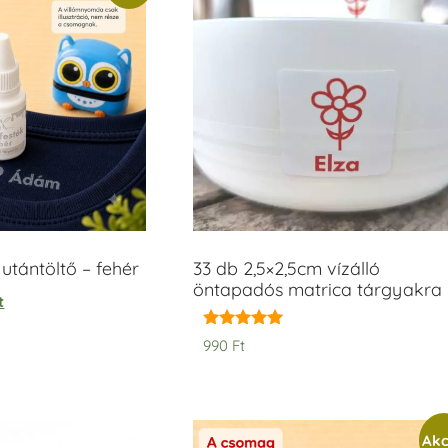
tántöltő – fehér
33 db 2,5×2,5cm vízálló
öntapadós matrica tárgyakra
t
Értékelés:
990
Ft
5.00
/ 5
Akc