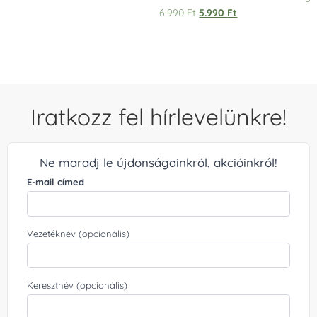
Értékelés:
6.990
Ft
5.990
Ft
5.00
/ 5
Iratkozz fel hírlevelünkre!
Ne maradj le újdonságainkról, akcióinkról!
E-mail címed
Vezetéknév (opcionális)
Keresztnév (opcionális)