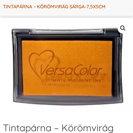
TINTAPÁRNA – KÖRÖMVIRÁG SÁRGA-7,5X5CM
Tintapárna – Körömvirág