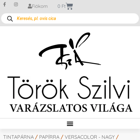
Fiókom
0
Ft
TINTAPÁRNA
/
PAPÍRRA
/
VERSACOLOR - NAGY
/