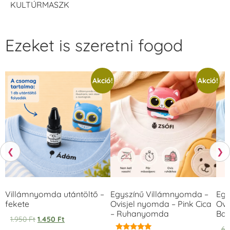
KULTÚRMASZK
Ezeket is szeretni fogod
Akció!
Akció!
❮
❯
Villámnyomda utántöltő –
Egyszínű Villámnyomda –
Egy
fekete
Ovisjel nyomda – Pink Cica
Ovi
– Ruhanyomda
Bag
1.950
Ft
1.450
Ft
6.