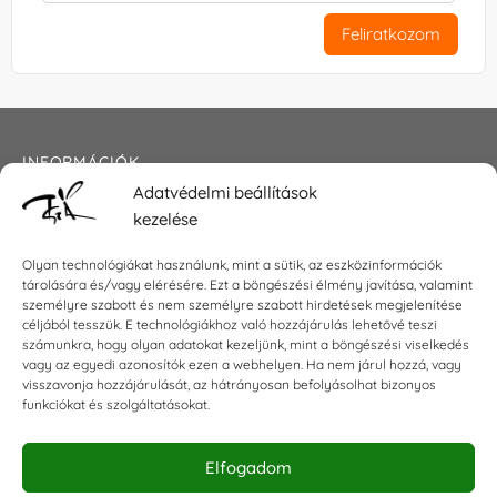
Feliratkozom
INFORMÁCIÓK
Adatvédelmi beállítások
Általános szerződési feltételek
kezelése
Adatkezelési tájékoztató
Impresszum
Olyan technológiákat használunk, mint a sütik, az eszközinformációk
tárolására és/vagy elérésére. Ezt a böngészési élmény javítása, valamint
személyre szabott és nem személyre szabott hirdetések megjelenítése
céljából tesszük. E technológiákhoz való hozzájárulás lehetővé teszi
KAPCSOLAT
számunkra, hogy olyan adatokat kezeljünk, mint a böngészési viselkedés
vagy az egyedi azonosítók ezen a webhelyen. Ha nem járul hozzá, vagy
visszavonja hozzájárulását, az hátrányosan befolyásolhat bizonyos
E-mail:
shop@torokszilvi.com
funkciókat és szolgáltatásokat.
Telefon: +36 30 6767872
Elfogadom
KÖZÖSSÉGI