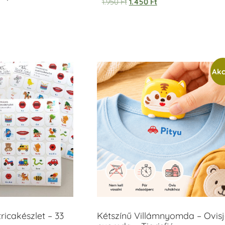
1.950
Ft
1.450
Ft
Akc
icakészlet – 33
Kétszínű Villámnyomda – Ovisj