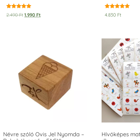
Értékelés:
Értékelés:
2.490
Ft
1.990
Ft
4.830
Ft
5.00
5.00
/ 5
/ 5
Névre szóló Ovis Jel Nyomda –
Hívóképes matr