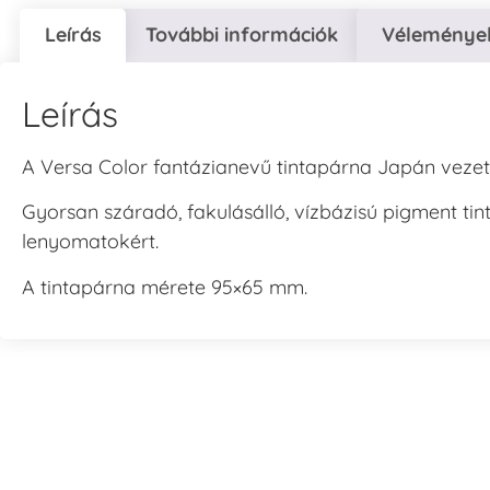
Leírás
További információk
Vélemények
Leírás
A Versa Color fantázianevű tintapárna Japán vezet
Gyorsan száradó, fakulásálló, vízbázisú pigment tin
lenyomatokért.
A tintapárna mérete 95×65 mm.