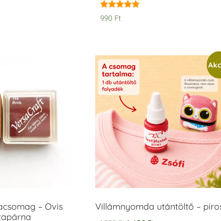
Értékelés:
990
Ft
5.00
/ 5
Akc
acsomag – Ovis
Villámnyomda utántöltő – piro
ntapárna