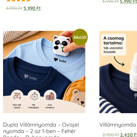
6.990
Ft
5.990
F
Értékelés:
6.990
Ft
5.990
Ft
5.00
/ 5
Akció!
Dupla Villámnyomda – Ovisjel
Villámnyomda u
nyomda – 2 az 1-ben – Fehér
2.950
Ft
2.450
F