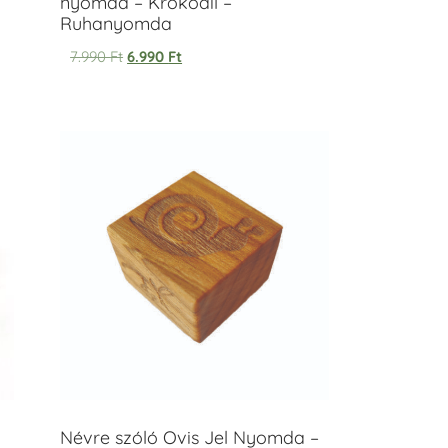
nyomda – Krokodil –
Ruhanyomda
7.990
Ft
6.990
Ft
Névre szóló Ovis Jel Nyomda –