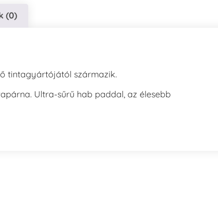
 (0)
ő tintagyártójától származik.
tapárna. Ultra-sűrű hab paddal, az élesebb