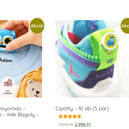
Akció!
Akc
ámnyomda –
Cipötty – 10 db (5 pár)
a – Kék Bagoly –
Értékelés:
3.990
Ft
2.990
Ft
5.00