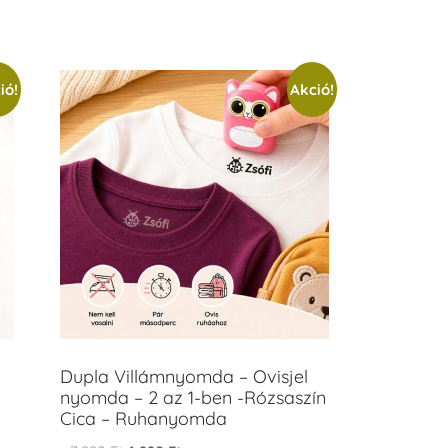
ió!
Akció!
Dupla Villámnyomda – Ovisjel
nyomda – 2 az 1-ben -Rózsaszín
Cica – Ruhanyomda