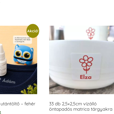
t
/ 5
Akció!
tántöltő – fehér
33 db 2,5×2,5cm vízálló
öntapadós matrica tárgyakra
t