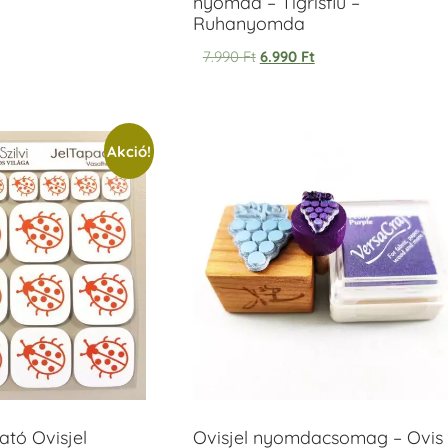
nyomda – Tigrisfiú –
Ruhanyomda
7.990
Ft
6.990
Ft
Akció!
tó Ovisjel
Ovisjel nyomdacsomag – Ovis