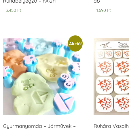
Ruhabélyegző – FAGYI
db
3.450
Ft
1.690
Ft
Akció!
Gyurmanyomda – Járművek –
Ruhára Vasalha