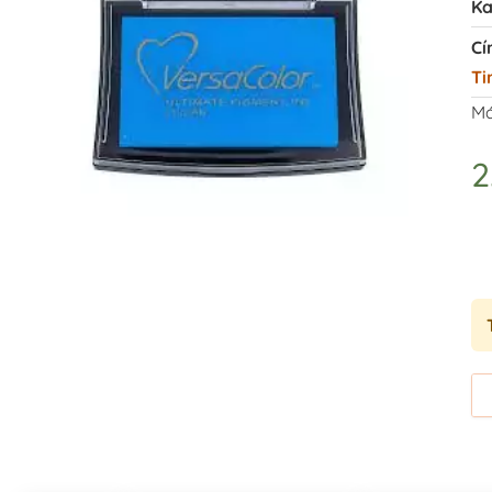
Ka
Cí
Ti
Má
2