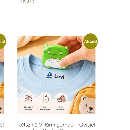
1.190
Ft
ió!
Akció!
el
Kétszínű Villámnyomda – Ovisjel