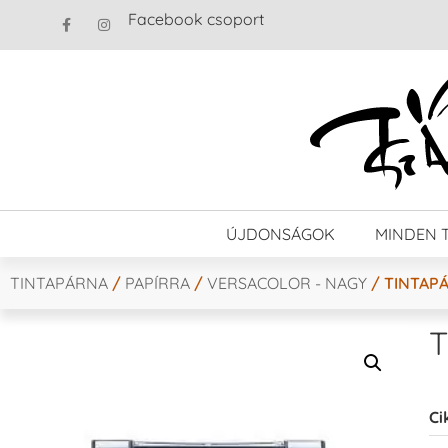
Facebook csoport
ÚJDONSÁGOK
MINDEN 
TINTAPÁRNA
/
PAPÍRRA
/
VERSACOLOR - NAGY
/ TINTAPÁ
T
Ci