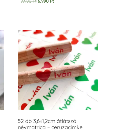
7.990
Ft
6.990
Ft
52 db 3,6×1,2cm átlátszó
névmatrica – ceruzacímke