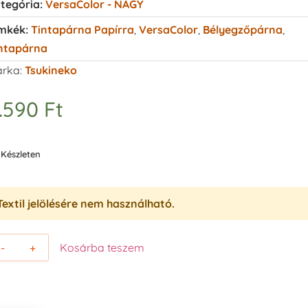
tegória:
VersaColor - NAGY
mkék:
Tintapárna Papírra
,
VersaColor
,
Bélyegzőpárna
,
ntapárna
rka:
Tsukineko
.590
Ft
Készleten
Textil jelölésére nem használható.
-
+
Kosárba teszem