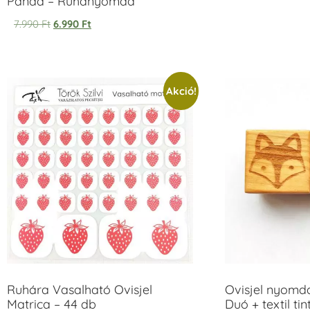
Panda – Ruhanyomda
7.990
Ft
6.990
Ft
Akció!
Ruhára Vasalható Ovisjel
Ovisjel nyomd
Matrica – 44 db
Duó + textil ti