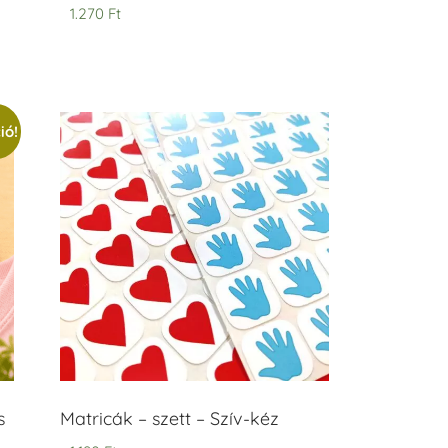
1.270
Ft
ió!
s
Matricák – szett – Szív-kéz