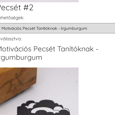
Pecsét #2
ehetőségek:
iválasztva:
otivációs Pecsét Tanítóknak -
Irgumburgum