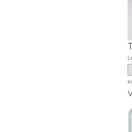
L
K
V