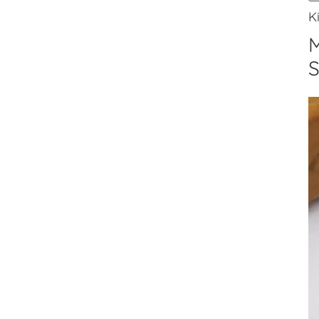
K
M
S