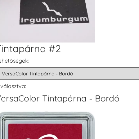
Tintapárna #2
ehetőségek:
iválasztva:
ersaColor Tintapárna - Bordó