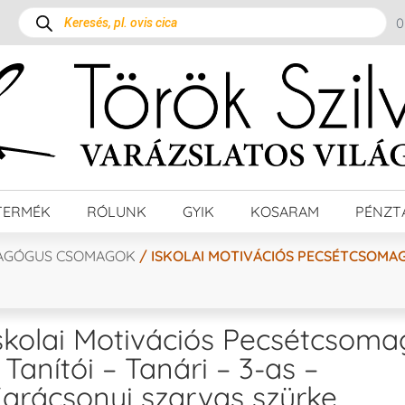
TERMÉK
RÓLUNK
GYIK
KOSARAM
PÉNZT
AGÓGUS CSOMAGOK
/ ISKOLAI MOTIVÁCIÓS PECSÉTCSOMAG –
skolai Motivációs Pecsétcsoma
 Tanítói – Tanári – 3-as –
arácsonyi szarvas szürke