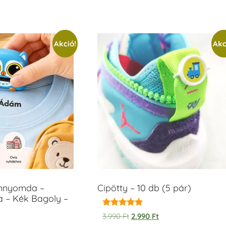
Akció!
Akc
ámnyomda –
Cipötty – 10 db (5 pár)
a – Kék Bagoly –
Értékelés:
3.990
Ft
2.990
Ft
5.00
t