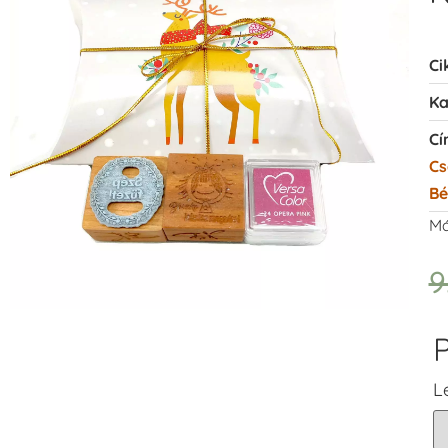
Ci
Ka
Cí
C
Bé
Má
9
P
L