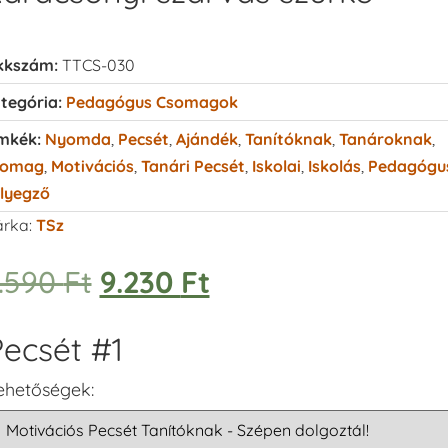
kkszám:
TTCS-030
tegória:
Pedagógus Csomagok
mkék:
Nyomda
,
Pecsét
,
Ajándék
,
Tanítóknak
,
Tanároknak
,
somag
,
Motivációs
,
Tanári Pecsét
,
Iskolai
,
Iskolás
,
Pedagógu
lyegző
rka:
TSz
.590
Ft
9.230
Ft
ecsét #1
ehetőségek: