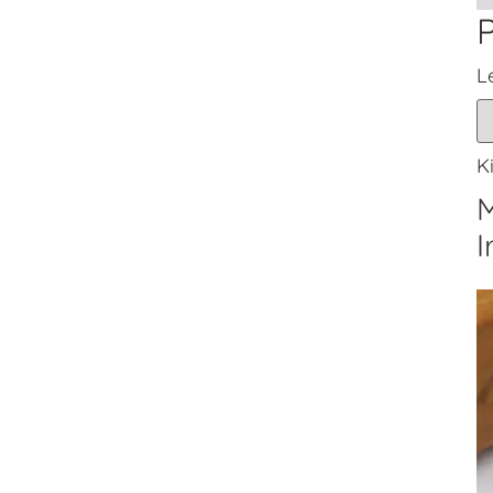
L
K
M