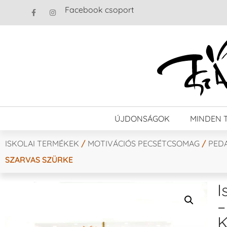
Facebook csoport
ÚJDONSÁGOK
MINDEN 
ISKOLAI TERMÉKEK
/
MOTIVÁCIÓS PECSÉTCSOMAG
/
PED
SZARVAS SZÜRKE
I
–
K