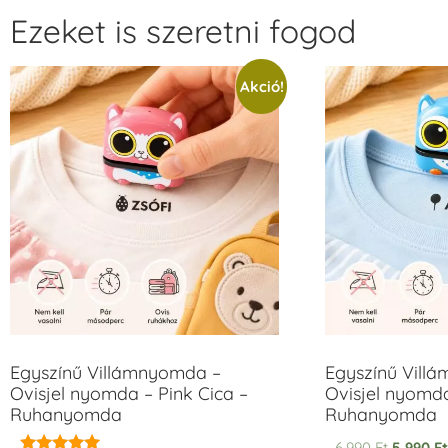
Ezeket is szeretni fogod
Akció!
Egyszínű Villámnyomda –
Egyszínű Vill
Ovisjel nyomda – Pink Cica –
Ovisjel nyomd
Ruhanyomda
Ruhanyomda
6.990
Ft
5.990
F