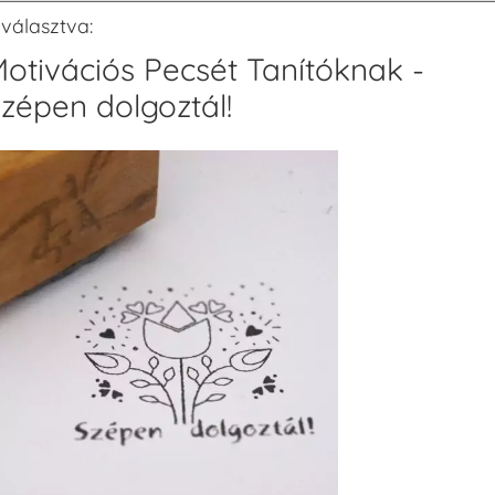
iválasztva:
otivációs Pecsét Tanítóknak -
zépen dolgoztál!