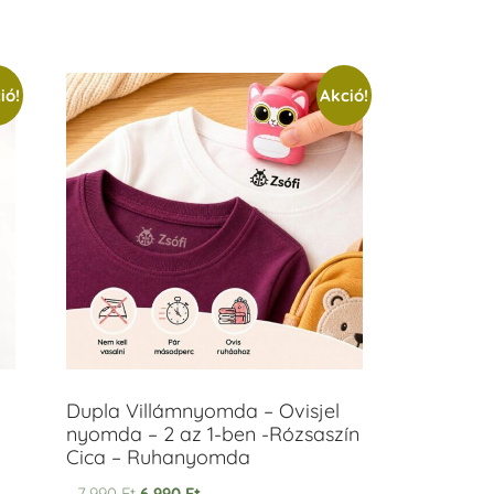
ió!
Akció!
Dupla Villámnyomda – Ovisjel
nyomda – 2 az 1-ben -Rózsaszín
Cica – Ruhanyomda
7.990
Ft
6.990
Ft