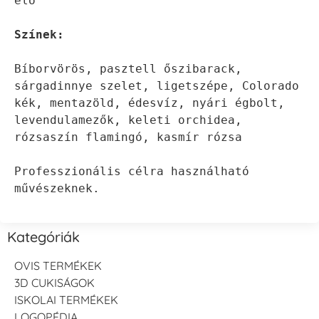
elő
Bíborvörös, pasztell őszibarack, 
sárgadinnye szelet, ligetszépe, Colorado 
kék, mentazöld, édesvíz, nyári égbolt, 
levendulamezők, keleti orchidea, 
rózsaszín flamingó, kasmír rózsa

Professzionális célra használható 
művészeknek.
Kategóriák
OVIS TERMÉKEK
3D CUKISÁGOK
ISKOLAI TERMÉKEK
LOGOPÉDIA