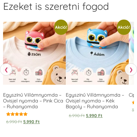
Ezeket is szeretni fogod
Akció!
Akció!
❮
❯
Egyszínű Villámnyomda –
Egyszínű Villámnyomda –
Cip
Ovisjel nyomda – Pink Cica
Ovisjel nyomda – Kék
– Ruhanyomda
Bagoly – Ruhanyomda
Ér
3.
5.
6.990
Ft
5.990
Ft
/ 
Értékelés:
6.990
Ft
5.990
Ft
5.00
/ 5