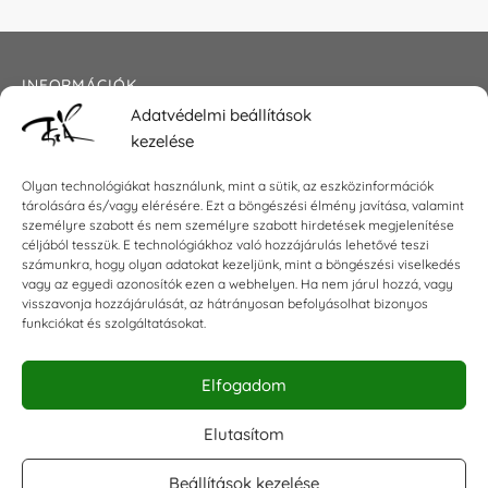
INFORMÁCIÓK
Adatvédelmi beállítások
Általános szerződési feltételek
kezelése
Adatkezelési tájékoztató
Impresszum
Olyan technológiákat használunk, mint a sütik, az eszközinformációk
tárolására és/vagy elérésére. Ezt a böngészési élmény javítása, valamint
személyre szabott és nem személyre szabott hirdetések megjelenítése
céljából tesszük. E technológiákhoz való hozzájárulás lehetővé teszi
KAPCSOLAT
számunkra, hogy olyan adatokat kezeljünk, mint a böngészési viselkedés
vagy az egyedi azonosítók ezen a webhelyen. Ha nem járul hozzá, vagy
visszavonja hozzájárulását, az hátrányosan befolyásolhat bizonyos
E-mail:
shop@torokszilvi.com
funkciókat és szolgáltatásokat.
Telefon: +36 30 6767872
Elfogadom
KÖZÖSSÉGI
Elutasítom
Beállítások kezelése