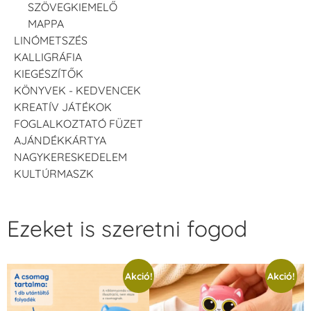
SZÖVEGKIEMELŐ
MAPPA
LINÓMETSZÉS
KALLIGRÁFIA
KIEGÉSZÍTŐK
KÖNYVEK - KEDVENCEK
KREATÍV JÁTÉKOK
FOGLALKOZTATÓ FÜZET
AJÁNDÉKKÁRTYA
NAGYKERESKEDELEM
KULTÚRMASZK
Ezeket is szeretni fogod
Akció!
Akció!