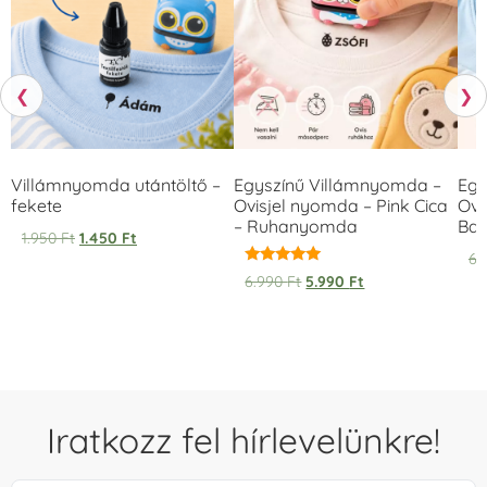
❮
❯
Villámnyomda utántöltő –
Egyszínű Villámnyomda –
Egy
fekete
Ovisjel nyomda – Pink Cica
Ovi
– Ruhanyomda
Bag
1.950
Ft
1.450
Ft
6.
Értékelés:
6.990
Ft
5.990
Ft
5.00
/ 5
Iratkozz fel hírlevelünkre!