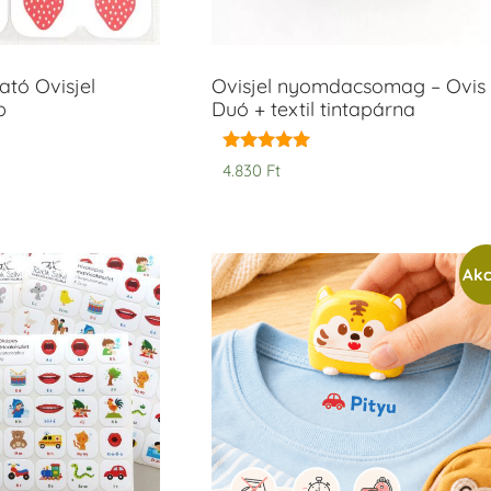
tó Ovisjel
Ovisjel nyomdacsomag – Ovis
b
Duó + textil tintapárna
Értékelés:
4.830
Ft
5.00
/ 5
Akc