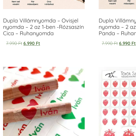
Dupla Villámnyomda – Ovisjel
Dupla Villámn
nyomda – 2 az 1-ben -Rózsaszín
nyomda – 2 az
Cica – Ruhanyomda
Panda – Ruh
7.990
Ft
6.990
Ft
7.990
Ft
6.990
Ft