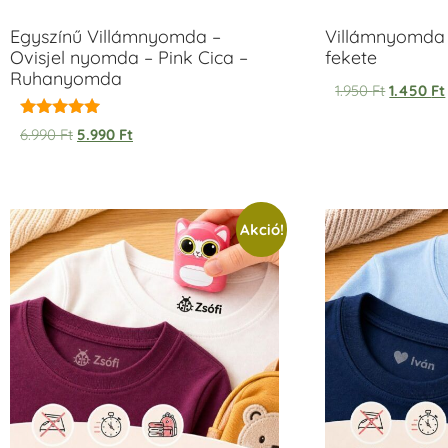
Egyszínű Villámnyomda –
Villámnyomda 
Ovisjel nyomda – Pink Cica –
fekete
Ruhanyomda
1.950
Ft
1.450
Ft
Értékelés:
6.990
Ft
5.990
Ft
5.00
/ 5
Akció!