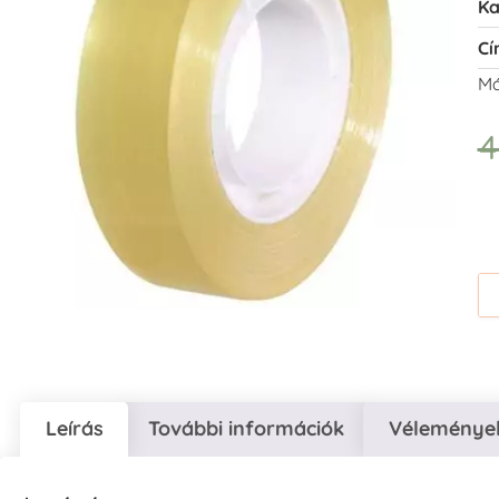
Ka
Cí
Má
Leírás
További információk
Vélemények