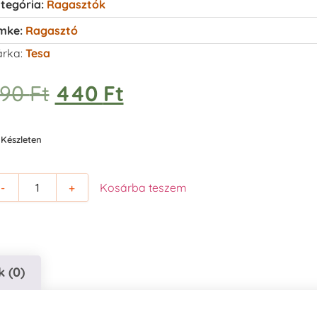
tegória:
Ragasztók
mke:
Ragasztó
rka:
Tesa
490
Ft
440
Ft
Készleten
-
+
Kosárba teszem
 (0)