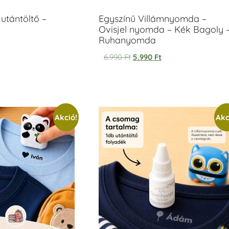
utántöltő –
Egyszínű Villámnyomda –
Ovisjel nyomda – Kék Bagoly 
Ruhanyomda
6.990
Ft
5.990
Ft
Akció!
Akc