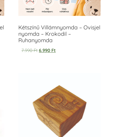
el
Kétszínű Villámnyomda – Ovisjel
nyomda – Krokodil –
Ruhanyomda
7.990
Ft
6.990
Ft