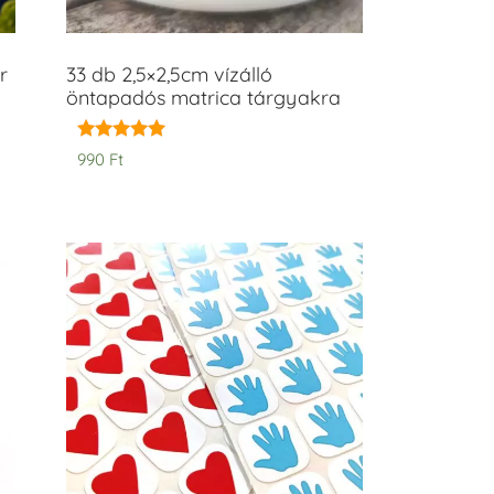
r
33 db 2,5×2,5cm vízálló
öntapadós matrica tárgyakra
Értékelés:
990
Ft
5.00
/ 5