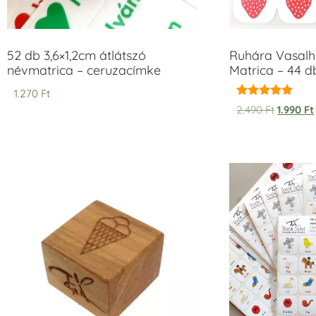
52 db 3,6×1,2cm átlátszó
Ruhára Vasalha
névmatrica – ceruzacímke
Matrica – 44 d
1.270
Ft
Értékelés:
2.490
Ft
1.990
Ft
5.00
/ 5