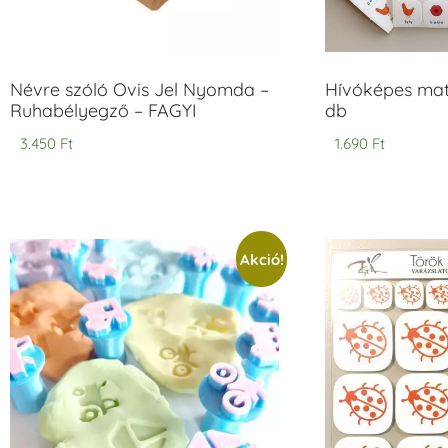
Névre szóló Ovis Jel Nyomda –
Hívóképes matr
Ruhabélyegző – FAGYI
db
3.450
Ft
1.690
Ft
Akció!