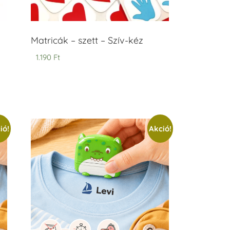
Matricák – szett – Szív-kéz
1.190
Ft
ió!
Akció!