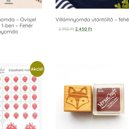
yomda – Ovisjel
Villámnyomda utántöltő – fehé
 1-ben – Fehér
2.950
Ft
2.450
Ft
anyomda
Akció!