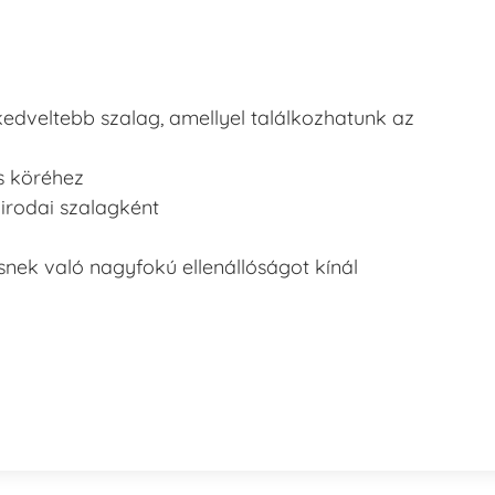
edveltebb szalag, amellyel találkozhatunk az
es köréhez
irodai szalagként
nek való nagyfokú ellenállóságot kínál