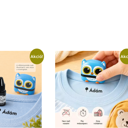
Akció!
Akc