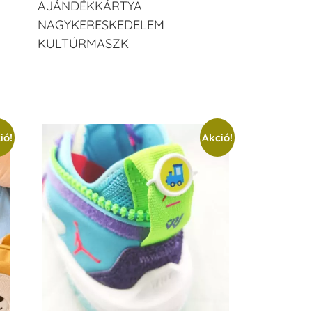
AJÁNDÉKKÁRTYA
NAGYKERESKEDELEM
KULTÚRMASZK
ió!
Akció!