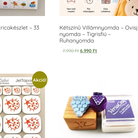
icakészlet – 33
Kétszínű Villámnyomda – Ovisj
nyomda – Tigrisfiú –
Ruhanyomda
7.990
Ft
6.990
Ft
Akció!