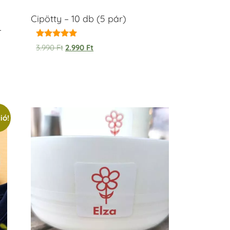
Cipötty – 10 db (5 pár)
–
Értékelés:
3.990
Ft
2.990
Ft
5.00
/ 5
ió!