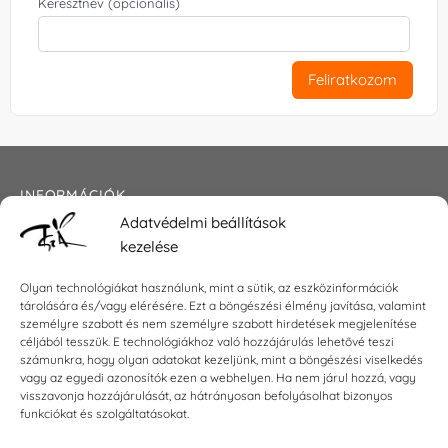
Keresztnév (opcionális)
Feliratkozom
INFORMÁCIÓK
Adatvédelmi beállítások
Általános szerződési feltételek
kezelése
Adatkezelési tájékoztató
Impresszum
Olyan technológiákat használunk, mint a sütik, az eszközinformációk
tárolására és/vagy elérésére. Ezt a böngészési élmény javítása, valamint
személyre szabott és nem személyre szabott hirdetések megjelenítése
céljából tesszük. E technológiákhoz való hozzájárulás lehetővé teszi
KAPCSOLAT
számunkra, hogy olyan adatokat kezeljünk, mint a böngészési viselkedés
vagy az egyedi azonosítók ezen a webhelyen. Ha nem járul hozzá, vagy
visszavonja hozzájárulását, az hátrányosan befolyásolhat bizonyos
E-mail:
shop@torokszilvi.com
funkciókat és szolgáltatásokat.
Telefon: +36 30 6767872