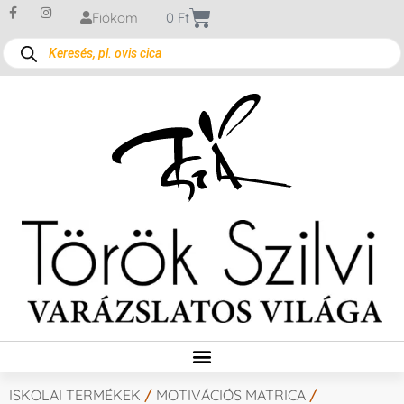
Fiókom
0
Ft
ISKOLAI TERMÉKEK
/
MOTIVÁCIÓS MATRICA
/