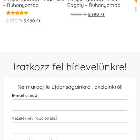
– Ruhanyomda
Bagoly – Ruhanyomda
Ér
3.
5.
6.990
Ft
5.990
Ft
/ 
Értékelés:
6.990
Ft
5.990
Ft
5.00
/ 5
Iratkozz fel hírlevelünkre!
Ne maradj le újdonságainkról, akcióinkról!
E-mail címed
Vezetéknév (opcionális)