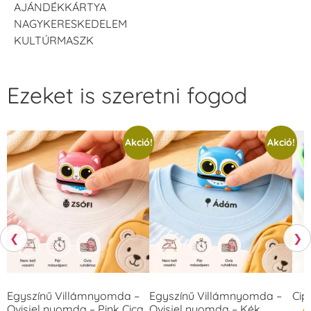
AJÁNDÉKKÁRTYA
NAGYKERESKEDELEM
KULTÚRMASZK
Ezeket is szeretni fogod
Akció!
Akció!
❮
❯
Egyszínű Villámnyomda –
Egyszínű Villámnyomda –
Cip
Ovisjel nyomda – Pink Cica
Ovisjel nyomda – Kék