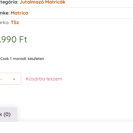
tegória:
Jutalmazó Matricák
mke:
Matrica
rka:
TSz
.990
Ft
Csak 1 maradt készleten
-
+
Kosárba teszem
 (0)