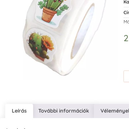
Ka
Cí
Má
2
Leírás
További információk
Vélemények