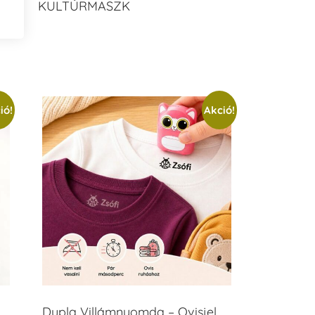
KULTÚRMASZK
ió!
Akció!
Dupla Villámnyomda – Ovisjel