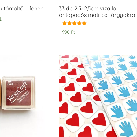
tántöltő – fehér
33 db 2,5×2,5cm vízálló
öntapadós matrica tárgyakra
t
Értékelés:
990
Ft
5.00
/ 5