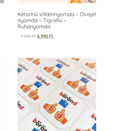
Kétszínű Villámnyomda – Ovisjel
nyomda – Tigrisfiú –
Ruhanyomda
7.990
Ft
6.990
Ft