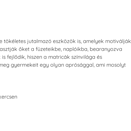
 tökéletes jutalmazó eszközök is, amelyek motiválják
asztják őket a füzeteikbe, naplóikba, bearanyozva
is fejlődik, hiszen a matricák színvilága és
je meg gyermekeit egy olyan aprósággal, ami mosolyt
ekercsen