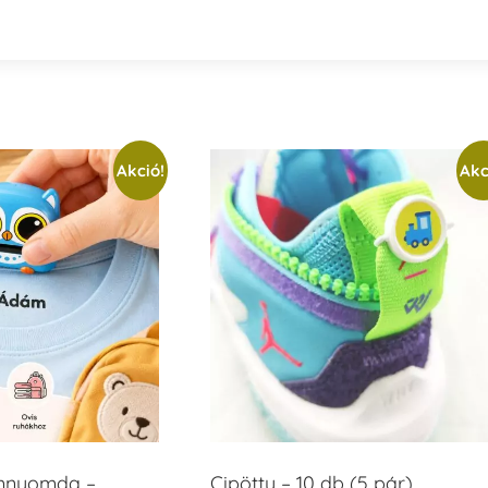
Akció!
Akc
ámnyomda –
Cipötty – 10 db (5 pár)