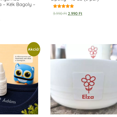
a – Kék Bagoly –
Értékelés:
3.990
Ft
2.990
Ft
5.00
t
/ 5
Akció!