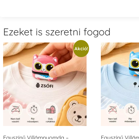
Ezeket is szeretni fogod
Akció!
Egyszínű Villámnyomda –
Egyszínű Vill