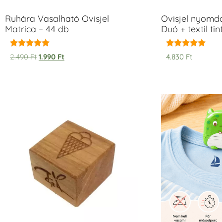
Ruhára Vasalható Ovisjel
Ovisjel nyomd
Matrica – 44 db
Duó + textil ti
Értékelés:
Értékelés:
2.490
Ft
1.990
Ft
4.830
Ft
5.00
5.00
/ 5
/ 5