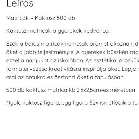
Leírás
Matricák – Kaktusz 500 db
Kaktusz matricák a gyerekek kedvencei!
Ezek a bájos matricák nemcsak örömet okoznak, de
őket a jobb teljesítményre. A gyerekek büszkén rag
ezzel a napjukat az iskolában. Az esztétikai érzékük 
formatervezése kreativitásra inspirálja őket. Lep
csal az arcukra és ösztönzi őket a tanulásban!
500 db kaktusz matrica kb.2,5×2,5cm-es méretben
Nyolc kaktusz figura, egy figura 62x ismétlődik a t