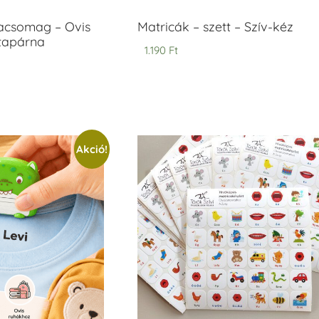
acsomag – Ovis
Matricák – szett – Szív-kéz
ntapárna
1.190
Ft
Akció!