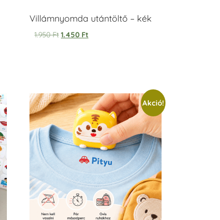
Villámnyomda utántöltő – kék
1.950
Ft
1.450
Ft
Akció!