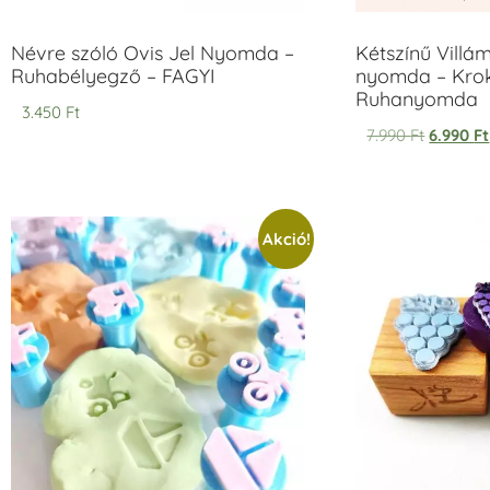
Névre szóló Ovis Jel Nyomda –
Kétszínű Villá
Ruhabélyegző – FAGYI
nyomda – Krok
Ruhanyomda
3.450
Ft
7.990
Ft
6.990
Ft
Akció!