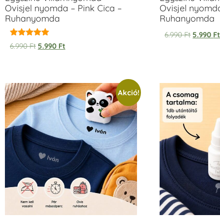
Ovisjel nyomda – Pink Cica –
Ovisjel nyomd
Ruhanyomda
Ruhanyomda
6.990
Ft
5.990
F
Értékelés:
6.990
Ft
5.990
Ft
5.00
/ 5
Akció!