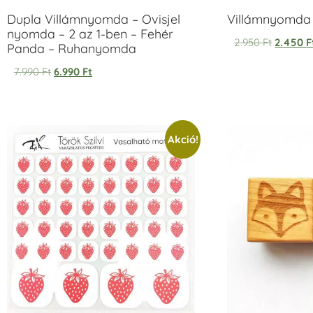
Dupla Villámnyomda – Ovisjel
Villámnyomda u
nyomda – 2 az 1-ben – Fehér
2.950
Ft
2.450
F
Panda – Ruhanyomda
7.990
Ft
6.990
Ft
Akció!