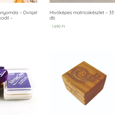
mnyomda – Ovisjel
Hívóképes matricakészlet – 33
odil –
db
1.690
Ft