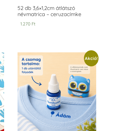
52 db 3,6×1,2cm átlátszó
névmatrica – ceruzacímke
1.270
Ft
Akció!