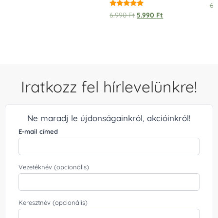
6.
Értékelés:
6.990
Ft
5.990
Ft
5.00
/ 5
Iratkozz fel hírlevelünkre!
Ne maradj le újdonságainkról, akcióinkról!
E-mail címed
Vezetéknév (opcionális)
Keresztnév (opcionális)