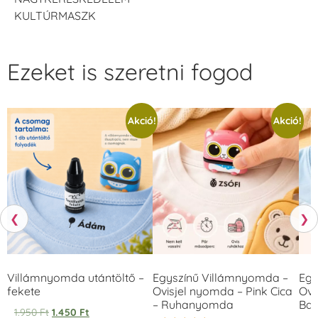
KULTÚRMASZK
Ezeket is szeretni fogod
Akció!
Akció!
❮
❯
Villámnyomda utántöltő –
Egyszínű Villámnyomda –
Egy
fekete
Ovisjel nyomda – Pink Cica
Ovi
– Ruhanyomda
Bag
1.950
Ft
1.450
Ft