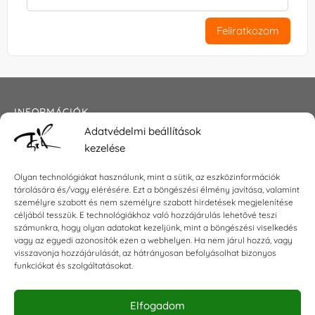
Feliratkozom
INFORMÁCIÓK
Adatvédelmi beállítások
Általános szerződési feltételek
kezelése
Adatkezelési tájékoztató
Impresszum
Olyan technológiákat használunk, mint a sütik, az eszközinformációk
tárolására és/vagy elérésére. Ezt a böngészési élmény javítása, valamint
személyre szabott és nem személyre szabott hirdetések megjelenítése
céljából tesszük. E technológiákhoz való hozzájárulás lehetővé teszi
KAPCSOLAT
számunkra, hogy olyan adatokat kezeljünk, mint a böngészési viselkedés
vagy az egyedi azonosítók ezen a webhelyen. Ha nem járul hozzá, vagy
visszavonja hozzájárulását, az hátrányosan befolyásolhat bizonyos
E-mail:
shop@torokszilvi.com
funkciókat és szolgáltatásokat.
Telefon: +36 30 6767872
Elfogadom