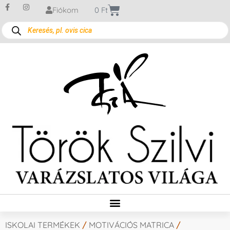
Fiókom
0
Ft
ISKOLAI TERMÉKEK
/
MOTIVÁCIÓS MATRICA
/