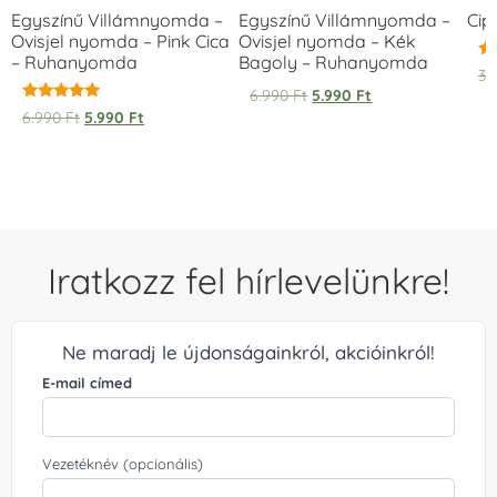
Egyszínű Villámnyomda –
Egyszínű Villámnyomda –
Cip
Ovisjel nyomda – Pink Cica
Ovisjel nyomda – Kék
– Ruhanyomda
Bagoly – Ruhanyomda
Ér
3.
5.
6.990
Ft
5.990
Ft
/ 
Értékelés:
6.990
Ft
5.990
Ft
5.00
/ 5
Iratkozz fel hírlevelünkre!
Ne maradj le újdonságainkról, akcióinkról!
E-mail címed
Vezetéknév (opcionális)