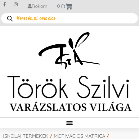
Fiókom
0
Ft
ISKOLAI TERMÉKEK
/
MOTIVÁCIÓS MATRICA
/