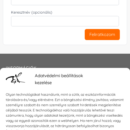
Keresztnév (opcionális)
Feliratkozom
INFORMÁCIÓK
Adatvédelmi beállítások
Általános szerződési feltételek
kezelése
Adatkezelési tájékoztató
Impresszum
Olyan technológiákat használunk, mint a sütik, az eszközinformációk
tárolására és/vagy elérésére. Ezt a böngészési élmény javítása, valamint
személyre szabott és nem személyre szabott hirdetések megjelenítése
céljából tesszük. E technológiákhoz való hozzájárulás lehetővé teszi
számunkra, hogy olyan adatokat kezeljünk, mint a böngészési viselkedés
KAPCSOLAT
vagy az egyedi azonosítók ezen a webhelyen. Ha nem járul hozzá, vagy
visszavonja hozzájárulását, az hátrányosan befolyásolhat bizonyos
E-mail:
shop@torokszilvi.com