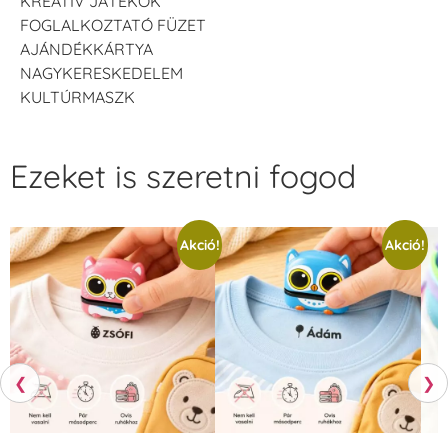
KREATÍV JÁTÉKOK
FOGLALKOZTATÓ FÜZET
AJÁNDÉKKÁRTYA
NAGYKERESKEDELEM
KULTÚRMASZK
Ezeket is szeretni fogod
Akció!
Akció!
❮
❯