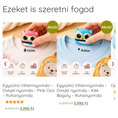
Ezeket is szeretni fogod
Akció!
Akció!
❮
❯
Egyszínű Villámnyomda –
Egyszínű Villámnyomda –
Cip
Ovisjel nyomda – Pink Cica
Ovisjel nyomda – Kék
– Ruhanyomda
Bagoly – Ruhanyomda
Ér
3.
5.
6.990
Ft
5.990
Ft
/ 
Értékelés:
6.990
Ft
5.990
Ft
5.00
/ 5