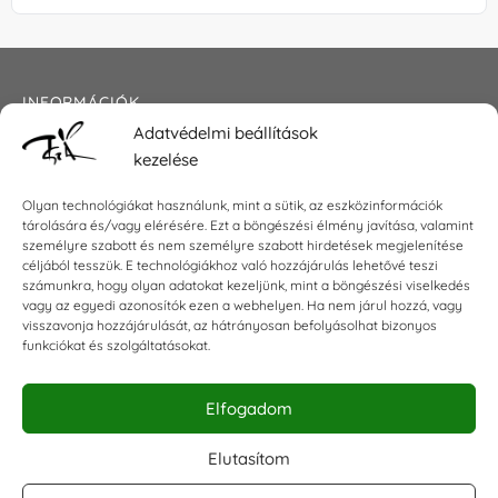
INFORMÁCIÓK
Adatvédelmi beállítások
Általános szerződési feltételek
kezelése
Adatkezelési tájékoztató
Impresszum
Olyan technológiákat használunk, mint a sütik, az eszközinformációk
tárolására és/vagy elérésére. Ezt a böngészési élmény javítása, valamint
személyre szabott és nem személyre szabott hirdetések megjelenítése
céljából tesszük. E technológiákhoz való hozzájárulás lehetővé teszi
KAPCSOLAT
számunkra, hogy olyan adatokat kezeljünk, mint a böngészési viselkedés
vagy az egyedi azonosítók ezen a webhelyen. Ha nem járul hozzá, vagy
visszavonja hozzájárulását, az hátrányosan befolyásolhat bizonyos
E-mail:
shop@torokszilvi.com
funkciókat és szolgáltatásokat.
Telefon: +36 30 6767872
Elfogadom
KÖZÖSSÉGI
Elutasítom