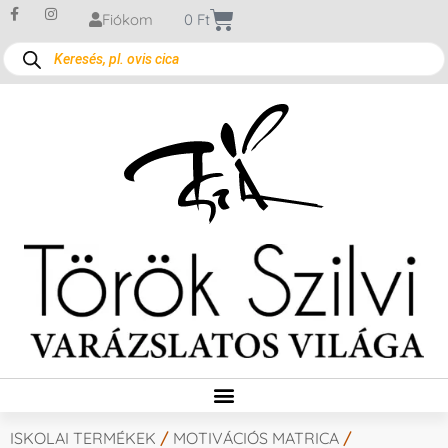
Fiókom
0
Ft
ISKOLAI TERMÉKEK
/
MOTIVÁCIÓS MATRICA
/