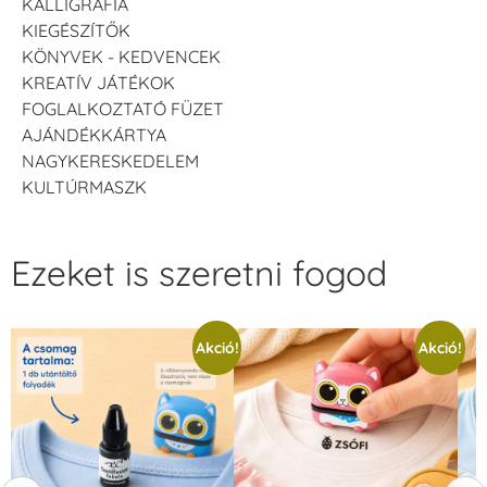
KALLIGRÁFIA
KIEGÉSZÍTŐK
KÖNYVEK - KEDVENCEK
KREATÍV JÁTÉKOK
FOGLALKOZTATÓ FÜZET
AJÁNDÉKKÁRTYA
NAGYKERESKEDELEM
KULTÚRMASZK
Ezeket is szeretni fogod
Akció!
Akció!