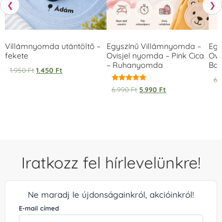
❮
❯
Villámnyomda utántöltő –
Egyszínű Villámnyomda –
Egy
fekete
Ovisjel nyomda – Pink Cica
Ovi
– Ruhanyomda
Bag
1.950
Ft
1.450
Ft
6.
Értékelés:
6.990
Ft
5.990
Ft
5.00
/ 5
Iratkozz fel hírlevelünkre!
Ne maradj le újdonságainkról, akcióinkról!
E-mail címed