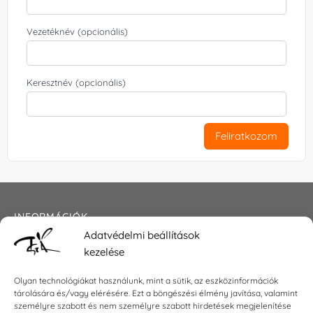
Vezetéknév (opcionális)
Keresztnév (opcionális)
Feliratkozom
INFORMÁCIÓK
Adatvédelmi beállítások
Általános szerződési feltételek
kezelése
Adatkezelési tájékoztató
Impresszum
Olyan technológiákat használunk, mint a sütik, az eszközinformációk
tárolására és/vagy elérésére. Ezt a böngészési élmény javítása, valamint
személyre szabott és nem személyre szabott hirdetések megjelenítése