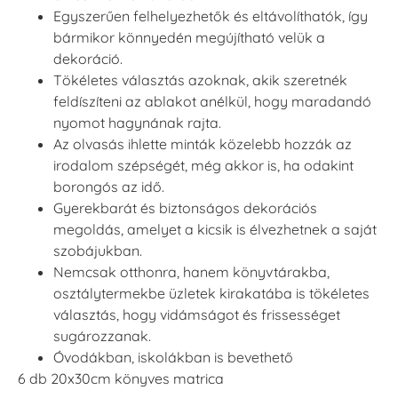
Egyszerűen felhelyezhetők és eltávolíthatók, így
bármikor könnyedén megújítható velük a
dekoráció.
Tökéletes választás azoknak, akik szeretnék
feldíszíteni az ablakot anélkül, hogy maradandó
nyomot hagynának rajta.
Az olvasás ihlette minták közelebb hozzák az
irodalom szépségét, még akkor is, ha odakint
borongós az idő.
Gyerekbarát és biztonságos dekorációs
megoldás, amelyet a kicsik is élvezhetnek a saját
szobájukban.
Nemcsak otthonra, hanem könyvtárakba,
osztálytermekbe üzletek kirakatába is tökéletes
választás, hogy vidámságot és frissességet
sugározzanak.
Óvodákban, iskolákban is bevethető
6 db 20x30cm könyves matrica