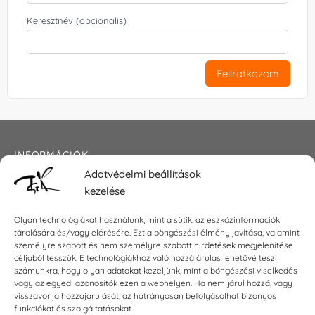
Keresztnév (opcionális)
Feliratkozom
INFORMÁCIÓK
Adatvédelmi beállítások
Általános szerződési feltételek
kezelése
Adatkezelési tájékoztató
Impresszum
Olyan technológiákat használunk, mint a sütik, az eszközinformációk
tárolására és/vagy elérésére. Ezt a böngészési élmény javítása, valamint
személyre szabott és nem személyre szabott hirdetések megjelenítése
céljából tesszük. E technológiákhoz való hozzájárulás lehetővé teszi
KAPCSOLAT
számunkra, hogy olyan adatokat kezeljünk, mint a böngészési viselkedés
vagy az egyedi azonosítók ezen a webhelyen. Ha nem járul hozzá, vagy
visszavonja hozzájárulását, az hátrányosan befolyásolhat bizonyos
E-mail:
shop@torokszilvi.com
funkciókat és szolgáltatásokat.