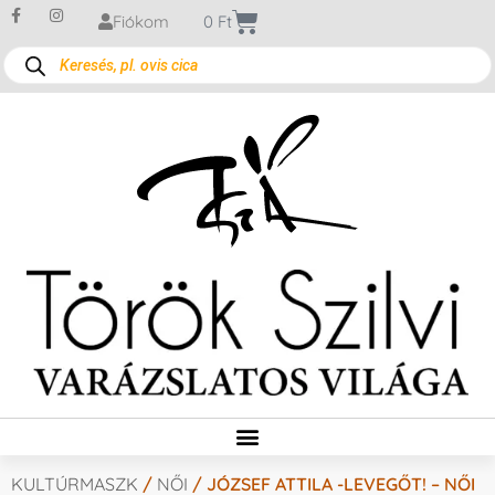
Fiókom
0
Ft
KULTÚRMASZK
/
NŐI
/ JÓZSEF ATTILA -LEVEGŐT! – NŐI