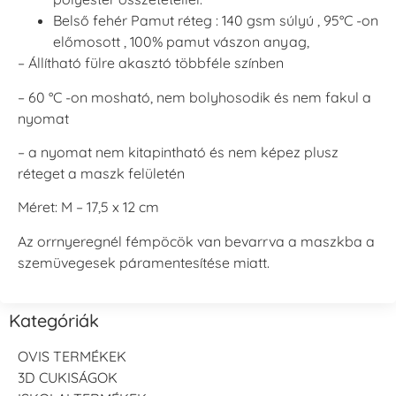
Belső fehér Pamut réteg : 140 gsm súlyú , 95°C -on
előmosott , 100% pamut vászon anyag,
– Állítható fülre akasztó többféle színben
– 60 °C -on mosható, nem bolyhosodik és nem fakul a
nyomat
– a nyomat nem kitapintható és nem képez plusz
réteget a maszk felületén
Méret: M – 17,5 x 12 cm
Az orrnyeregnél fémpöcök van bevarrva a maszkba a
szemüvegesek páramentesítése miatt.
Kategóriák
OVIS TERMÉKEK
3D CUKISÁGOK