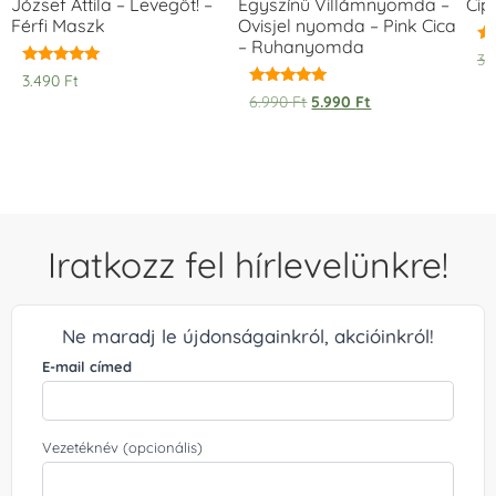
József Attila – Levegőt! –
Egyszínű Villámnyomda –
Cip
Férfi Maszk
Ovisjel nyomda – Pink Cica
– Ruhanyomda
Ér
3.
5.
Értékelés:
3.490
Ft
/ 
5.00
Értékelés:
6.990
Ft
5.990
Ft
/ 5
5.00
/ 5
Iratkozz fel hírlevelünkre!
Ne maradj le újdonságainkról, akcióinkról!
E-mail címed
Vezetéknév (opcionális)