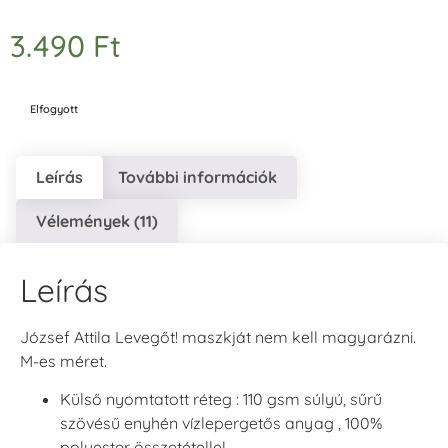
3.490
Ft
Elfogyott
Leírás
További információk
Vélemények (11)
Leírás
József Attila Levegőt! maszkját nem kell magyarázni.
M-es méret.
Külső nyomtatott réteg : 110 gsm súlyú, sűrű
szövésű enyhén vízlepergetős anyag , 100%
polyester összetétellel.