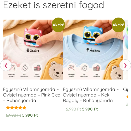
Ezeket is szeretni fogod
Akció!
Akció!
❮
❯
Egyszínű Villámnyomda –
Egyszínű Villámnyomda –
Cip
Ovisjel nyomda – Pink Cica
Ovisjel nyomda – Kék
– Ruhanyomda
Bagoly – Ruhanyomda
Ér
3.
5.
6.990
Ft
5.990
Ft
/ 
Értékelés:
6.990
Ft
5.990
Ft
5.00
/ 5