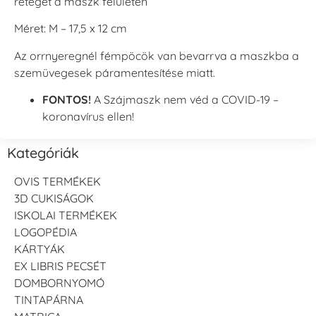
réteget a maszk felületén
Méret: M – 17,5 x 12 cm
Az orrnyeregnél fémpöcök van bevarrva a maszkba a
szemüvegesek páramentesítése miatt.
FONTOS!
A Szájmaszk nem véd a COVID-19 –
koronavírus ellen!
Kategóriák
OVIS TERMÉKEK
3D CUKISÁGOK
ISKOLAI TERMÉKEK
LOGOPÉDIA
KÁRTYÁK
EX LIBRIS PECSÉT
DOMBORNYOMÓ
TINTAPÁRNA