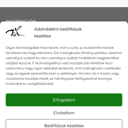
INFORMÁCIÓK
Adatvédelmi beállítások
Általános szerződési feltételek
kezelése
Adatkezelési tájékoztató
Impresszum
Olyan technológiákat használunk, mint a sütik, az eszközinformációk
tárolására és/vagy elérésére. Ezt a böngészési élmény javítása, valamint
személyre szabott és nem személyre szabott hirdetések megjelenítése
céljából tesszük. E technológiákhoz való hozzájárulás lehetővé teszi
KAPCSOLAT
számunkra, hogy olyan adatokat kezeljünk, mint a böngészési viselkedés
vagy az egyedi azonosítók ezen a webhelyen. Ha nem járul hozzá, vagy
visszavonja hozzájárulását, az hátrányosan befolyásolhat bizonyos
E-mail:
shop@torokszilvi.com
funkciókat és szolgáltatásokat.
Telefon: +36 30 6767872
Elfogadom
KÖZÖSSÉGI
Elutasítom
Beállítások kezelése