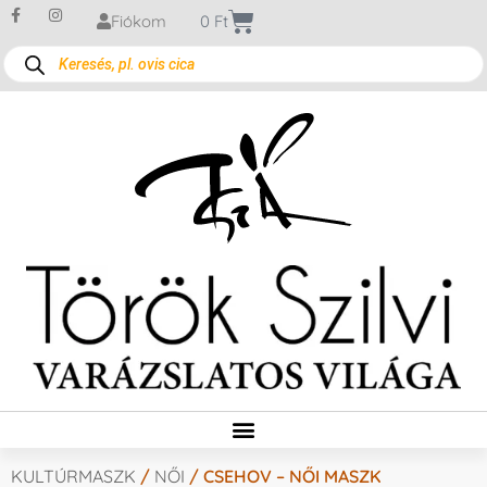
Fiókom
0
Ft
KULTÚRMASZK
/
NŐI
/ CSEHOV – NŐI MASZK