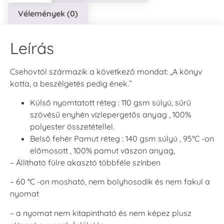
Vélemények (0)
Leírás
Csehovtól származik a következő mondat: „A könyv
kotta, a beszélgetés pedig ének.”
Külső nyomtatott réteg : 110 gsm súlyú, sűrű
szövésű enyhén vízlepergetős anyag , 100%
polyester összetétellel.
Belső fehér Pamut réteg : 140 gsm súlyú , 95°C -on
előmosott , 100% pamut vászon anyag,
– Állítható fülre akasztó többféle színben
– 60 °C -on mosható, nem bolyhosodik és nem fakul a
nyomat
– a nyomat nem kitapintható és nem képez plusz