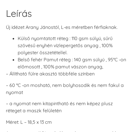
Leírás
Új idézet Arany Jánostól, L-es méretben férfiaknak.
Külső nyomtatott réteg : 110 gsm súlyú, sűrű
szövésű enyhén vízlepergetős anyag , 100%
polyester összetétellel.
Belső fehér Pamut réteg : 140 gsm súlyú , 95°C -on
előmosott , 100% pamut vászon anyag,
– Állítható fülre akasztó többféle színben
– 60 °C -on mosható, nem bolyhosodik és nem fakul a
nyomat
– a nyomat nem kitapintható és nem képez plusz
réteget a maszk felületén
Méret: L – 18,5 x 13 cm