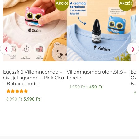
Akció!
Akció!
❮
❯
Egyszínű Villámnyomda –
Villámnyomda utántöltő –
Egy
Ovisjel nyomda – Pink Cica
fekete
Ovi
– Ruhanyomda
Bag
1.950
Ft
1.450
Ft
6.
Értékelés:
6.990
Ft
5.990
Ft
5.00
/ 5