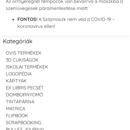
Az orrnyeregnél fémpöcök van bevarrva a maszkba a
szemüvegesek páramentesítése miatt.
FONTOS!
A Szájmaszk nem véd a COVID-19 –
koronavírus ellen!
Kategóriák
OVIS TERMÉKEK
3D CUKISÁGOK
ISKOLAI TERMÉKEK
LOGOPÉDIA
KÁRTYÁK
EX LIBRIS PECSÉT
DOMBORNYOMÓ
TINTAPÁRNA
MATRICA
FLIPBOOK
SCRAPBOOKING
BULLET JOURNAL