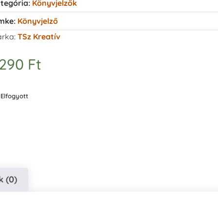
tegória:
Könyvjelzők
mke:
Könyvjelző
rka:
TSz Kreatív
.290
Ft
Elfogyott
 (0)