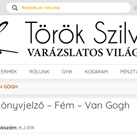
TERMÉK
RÓLUNK
GYIK
KOSARAM
PÉNZT
AN GOGH
önyvjelző – Fém – Van Gogh
kkszám:
KJ-014