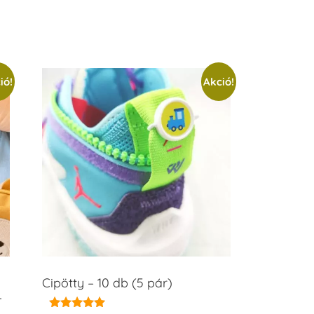
ió!
Akció!
Cipötty – 10 db (5 pár)
–