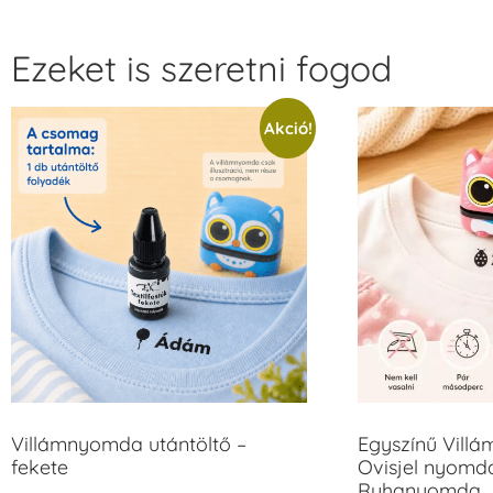
Ezeket is szeretni fogod
Akció!
Villámnyomda utántöltő –
Egyszínű Vill
fekete
Ovisjel nyomda
Ruhanyomda