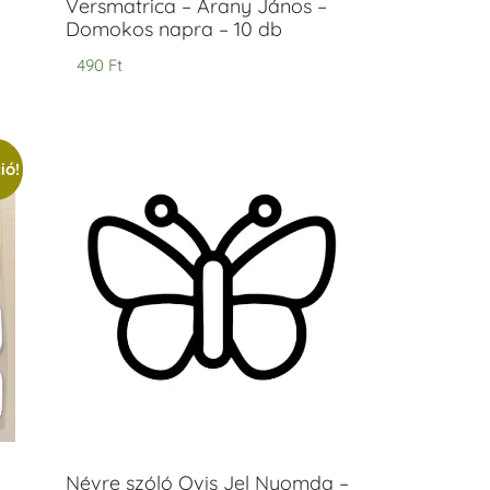
Versmatrica – Arany János –
Domokos napra – 10 db
490
Ft
ió!
Névre szóló Ovis Jel Nyomda –