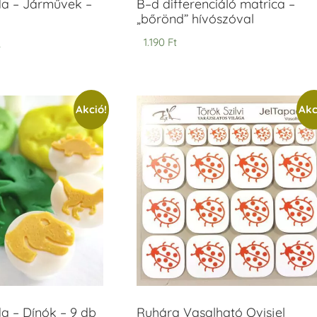
 – Járművek –
B–d differenciáló matrica –
„bőrönd” hívószóval
t
1.190
Ft
Akció!
Akc
 – Dínók – 9 db
Ruhára Vasalható Ovisjel