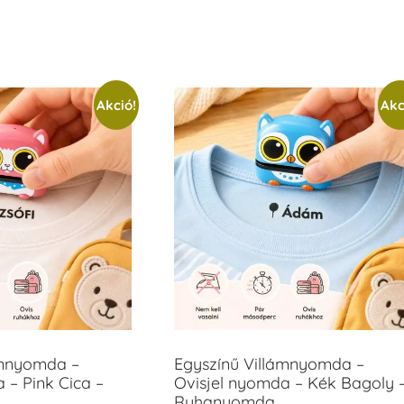
Akció!
Akc
ámnyomda –
Egyszínű Villámnyomda –
 – Pink Cica –
Ovisjel nyomda – Kék Bagoly 
Ruhanyomda