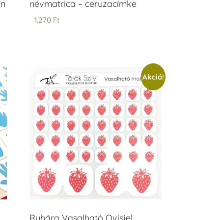
ín
névmatrica – ceruzacímke
1.270
Ft
Akció!
Ruhára Vasalható Ovisjel