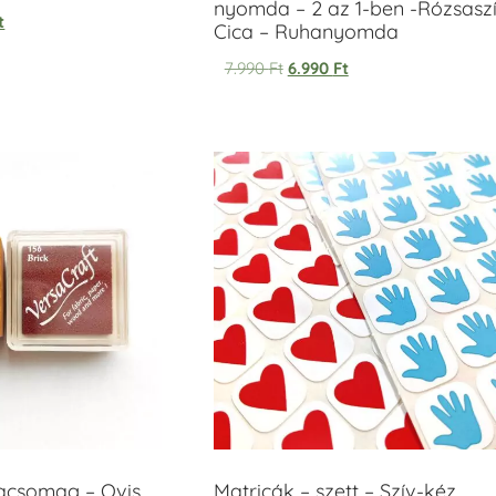
nyomda – 2 az 1-ben -Rózsasz
t
Cica – Ruhanyomda
7.990
Ft
6.990
Ft
acsomag – Ovis
Matricák – szett – Szív-kéz