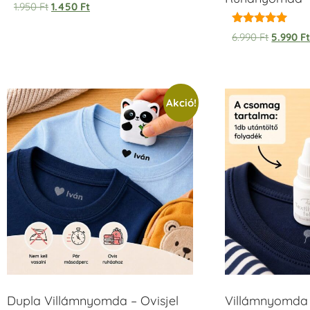
1.950
Ft
1.450
Ft
Értékelés:
6.990
Ft
5.990
F
5.00
/ 5
Akció!
Dupla Villámnyomda – Ovisjel
Villámnyomda u