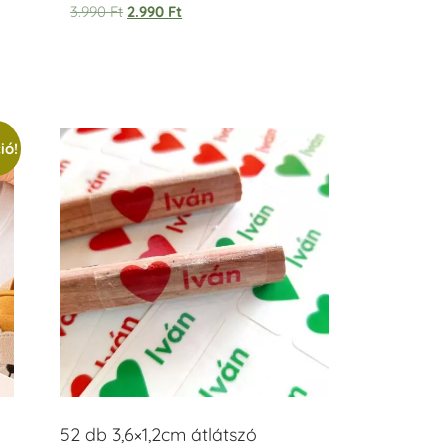
Értékelés:
3.990
Ft
2.990
Ft
5.00
/ 5
ió!
52 db 3,6×1,2cm átlátszó