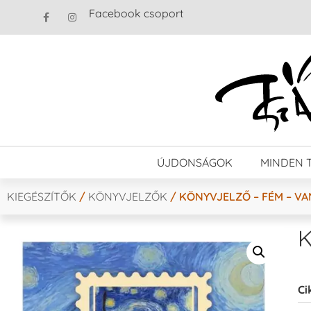
Facebook csoport
ÚJDONSÁGOK
MINDEN 
KIEGÉSZÍTŐK
/
KÖNYVJELZŐK
/ KÖNYVJELZŐ – FÉM – V
K
Ci