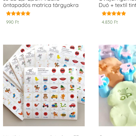
öntapadós matrica tárgyakra
Duó + textil ti
Értékelés:
Értékelés:
990
Ft
4.830
Ft
5.00
5.00
/ 5
/ 5