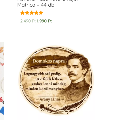
Matrica – 44 db
Értékelés:
2.490
Ft
1.990
Ft
5.00
/ 5