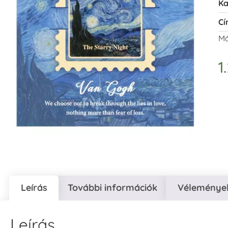
Ka
Cí
Má
1
Leírás
További információk
Vélemények
Leírás