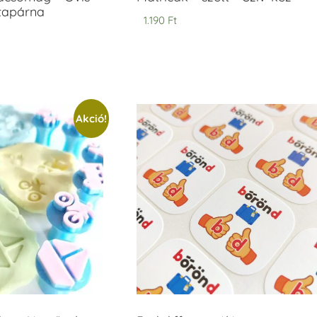
ntapárna
1.190
Ft
Akció!