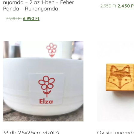
nyomda – 2 az 1-ben – Fehér
2.950
Ft
2.450
F
Panda – Ruhanyomda
7.990
Ft
6.990
Ft
33 db 2,5×2,5cm vízálló
Ovisjel nyomd