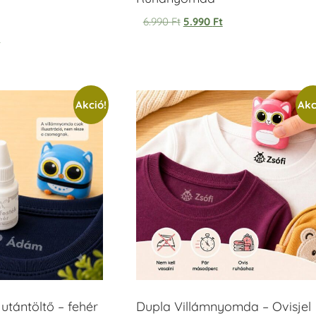
6.990
Ft
5.990
Ft
t
Akció!
Akc
tántöltő – fehér
Dupla Villámnyomda – Ovisjel