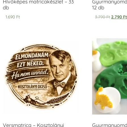
Hívóképes matricakészlet – 33
Gyurmanyomda
db
12 db
1.690
Ft
3.790
Ft
2.790
F
Versmatrica – Kosztolányi
Gyurmanyomda