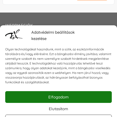
INFORMÁCIÓK
Adatvédelmi beállítások
Általános szerződési feltételek
kezelése
Adatkezelési tájékoztató
Impresszum
Olyan technológiákat használunk, mint a sütik, az eszközinformációk
tárolására és/vagy elérésére. Ezt a böngészési élmény javítása, valamint
személyre szabott és nem személyre szabott hirdetések megjelenítése
céljából tesszük. E technológiákhoz való hozzájárulás lehetővé teszi
számunkra, hogy olyan adatokat kezeljünk, mint a böngészési viselkedés
KAPCSOLAT
vagy az egyedi azonosítók ezen a webhelyen. Ha nem járul hozzá, vagy
visszavonja hozzájárulását, az hátrányosan befolyásolhat bizonyos
E-mail:
shop@torokszilvi.com
funkciókat és szolgáltatásokat.
Telefon: +36 30 6767872
Elfogadom
KÖZÖSSÉGI
Elutasítom