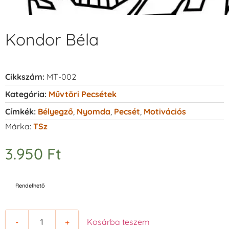
Kondor Béla
Cikkszám:
MT-002
Kategória:
Művtöri Pecsétek
Címkék:
Bélyegző
,
Nyomda
,
Pecsét
,
Motivációs
Márka:
TSz
3.950
Ft
Rendelhető
-
+
Kosárba teszem