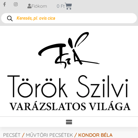
Fiókom
0
Ft
PECSÉT
/
MŰVTÖRI PECSÉTEK
/ KONDOR BÉLA