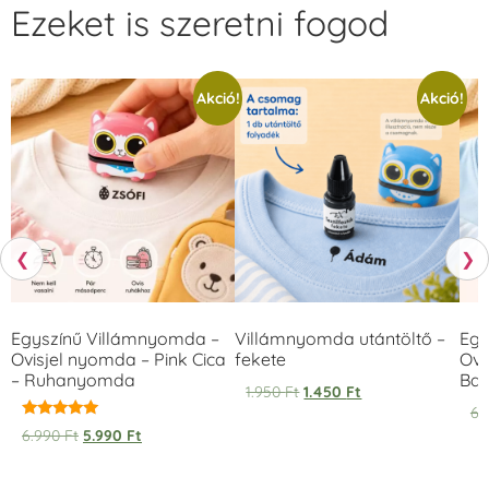
Ezeket is szeretni fogod
Akció!
Akció!
❮
❯
Egyszínű Villámnyomda –
Villámnyomda utántöltő –
Egy
Ovisjel nyomda – Pink Cica
fekete
Ovi
– Ruhanyomda
Bag
1.950
Ft
1.450
Ft
6.
Értékelés:
6.990
Ft
5.990
Ft
5.00
/ 5