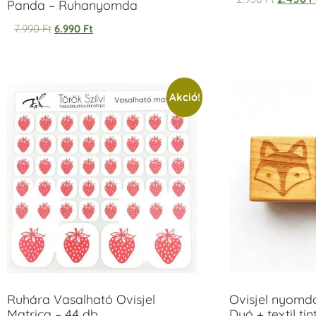
Panda – Ruhanyomda
7.990
Ft
6.990
Ft
Akció!
Ruhára Vasalható Ovisjel
Ovisjel nyomd
Matrica – 44 db
Duó + textil ti