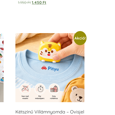
1.950
Ft
1.450
Ft
Akció!
Kétszínű Villámnyomda – Ovisjel