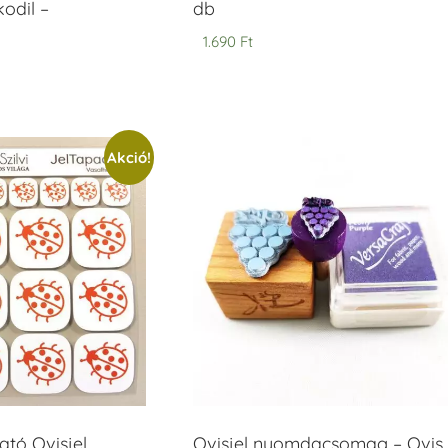
odil –
db
1.690
Ft
Akció!
tó Ovisjel
Ovisjel nyomdacsomag – Ovis