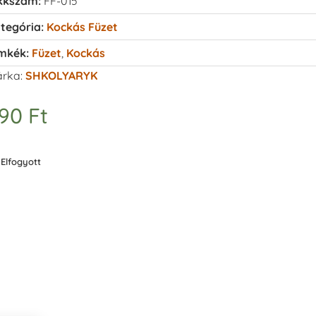
kkszám:
FF-015
tegória:
Kockás Füzet
mkék:
Füzet
,
Kockás
rka:
SHKOLYARYK
390
Ft
Elfogyott