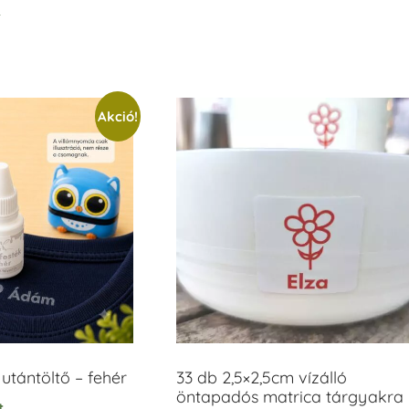
t
/ 5
Akció!
tántöltő – fehér
33 db 2,5×2,5cm vízálló
öntapadós matrica tárgyakra
t