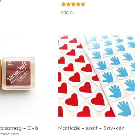
Értékelés:
990
Ft
5.00
/ 5
acsomag – Ovis
Matricák – szett – Szív-kéz
ntapárna