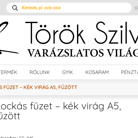
TERMÉK
RÓLUNK
GYIK
KOSARAM
PÉNZT
 FÜZET – KÉK VIRÁG A5, FŰZÖTT
ockás füzet – kék virág A5,
űzött