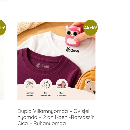
ió!
Akció!
Dupla Villámnyomda – Ovisjel
nyomda – 2 az 1-ben -Rózsaszín
Cica – Ruhanyomda