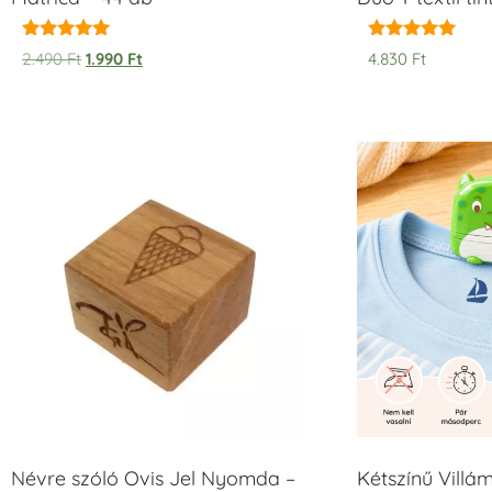
Értékelés:
Értékelés:
2.490
Ft
1.990
Ft
4.830
Ft
5.00
5.00
/ 5
/ 5
Névre szóló Ovis Jel Nyomda –
Kétszínű Villá