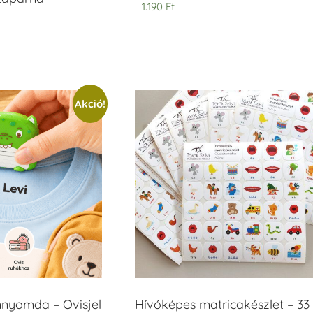
1.190
Ft
Akció!
mnyomda – Ovisjel
Hívóképes matricakészlet – 33