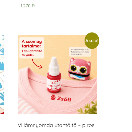
1.270
Ft
Akció!
Villámnyomda utántöltő – piros