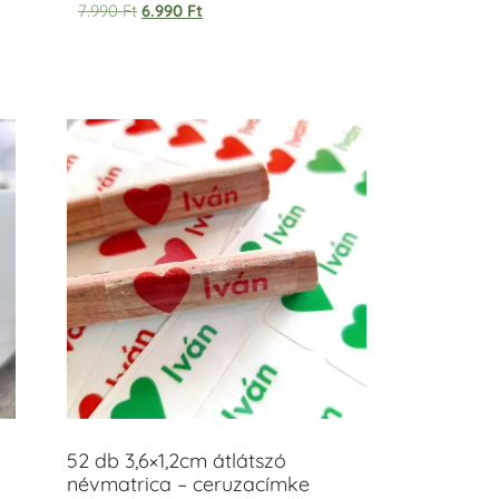
7.990
Ft
6.990
Ft
52 db 3,6×1,2cm átlátszó
névmatrica – ceruzacímke