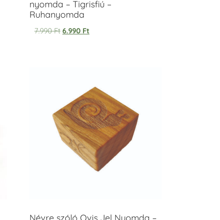
nyomda – Tigrisfiú –
Ruhanyomda
7.990
Ft
6.990
Ft
Névre szóló Ovis Jel Nyomda –