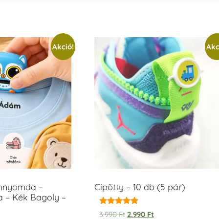
Akció!
Akc
ámnyomda –
Cipötty – 10 db (5 pár)
a – Kék Bagoly –
Értékelés:
3.990
Ft
2.990
Ft
5.00