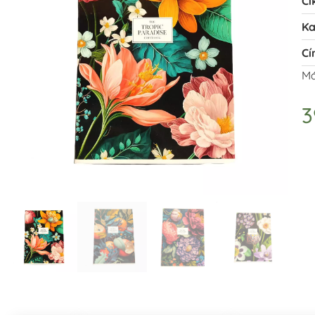
Ci
Ka
Cí
Má