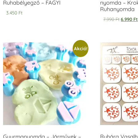
Ruhabélyegző – FAGYI
nyomda – Krok
Ruhanyomda
3.450
Ft
7.990
Ft
6.990
Ft
Akció!
Gyurmanyomda – Járművek –
Ruhára Vasalha