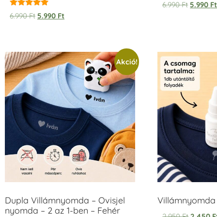
6.990
Ft
5.990
F
Értékelés:
6.990
Ft
5.990
Ft
5.00
/ 5
Akció!
Dupla Villámnyomda – Ovisjel
Villámnyomda u
nyomda – 2 az 1-ben – Fehér
2.950
Ft
2.450
F