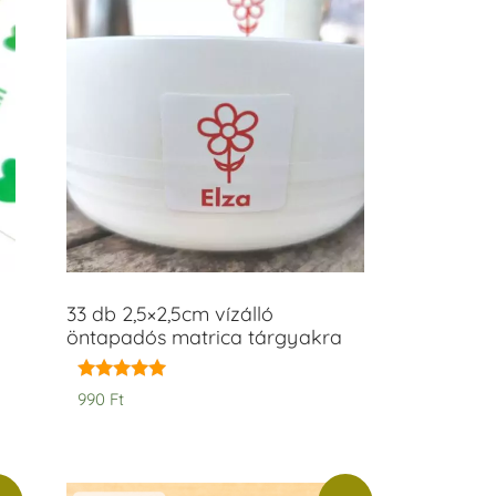
33 db 2,5×2,5cm vízálló
öntapadós matrica tárgyakra
Értékelés:
990
Ft
5.00
/ 5