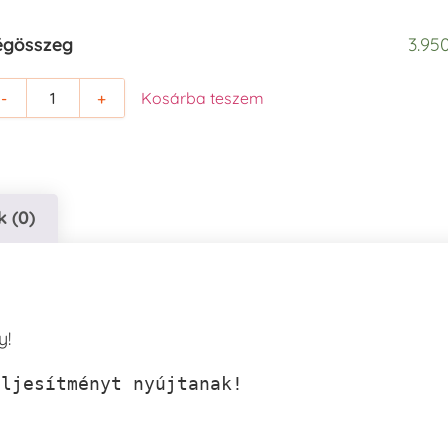
égösszeg
3.950
-
+
Kosárba teszem
 (0)
y!
eljesítményt nyújtanak!