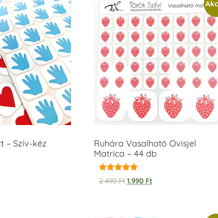
Akc
t – Szív-kéz
Ruhára Vasalható Ovisjel
Matrica – 44 db
Értékelés:
2.490
Ft
1.990
Ft
5.00
/ 5