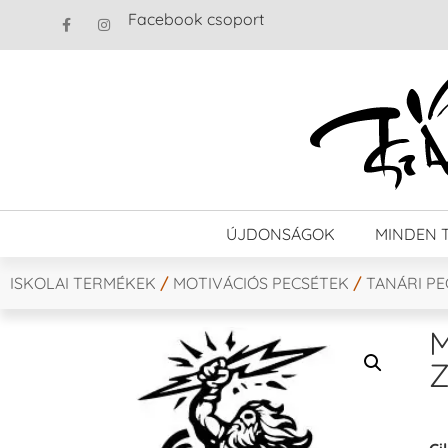
Facebook csoport
ÚJDONSÁGOK
MINDEN 
ISKOLAI TERMÉKEK
/
MOTIVÁCIÓS PECSÉTEK
/
TANÁRI P
M
Z