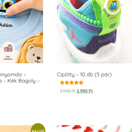
ámnyomda –
Cipötty – 10 db (5 pár)
a – Kék Bagoly –
Értékelés:
3.990
Ft
2.990
Ft
5.00
t
/ 5
Akció!