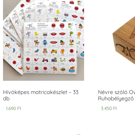
Hívóképes matricakészlet – 33
Névre szóló O
db
Ruhabélyegző 
1.690
Ft
3.450
Ft