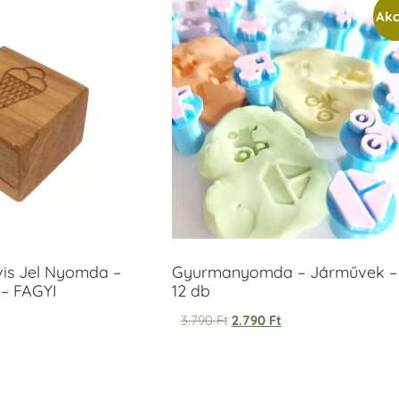
Akc
vis Jel Nyomda –
Gyurmanyomda – Járművek –
– FAGYI
12 db
3.790
Ft
2.790
Ft