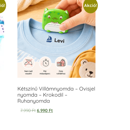
ió!
Akció!
Kétszínű Villámnyomda – Ovisjel
nyomda – Krokodil –
Ruhanyomda
7.990
Ft
6.990
Ft