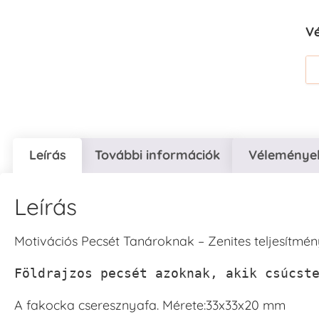
V
Leírás
További információk
Vélemények
Leírás
Motivációs Pecsét Tanároknak – Zenites teljesítmén
Földrajzos pecsét azoknak, akik csúcst
A fakocka cseresznyafa. Mérete:33x33x20 mm