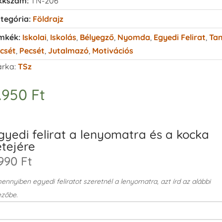
kkszám:
TN-206
tegória:
Földrajz
mkék:
Iskolai
,
Iskolás
,
Bélyegző
,
Nyomda
,
Egyedi Felirat
,
Tan
csét
,
Pecsét
,
Jutalmazó
,
Motivációs
rka:
TSz
.950
Ft
gyedi felirat a lenyomatra és a kocka
etejére
990 Ft
nnyiben egyedi feliratot szeretnél a lenyomatra, azt írd az alábbi
zőbe.