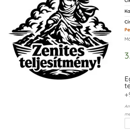
Ci
Ka
Cí
Pe
Má
3
E
t
+
Ame
me