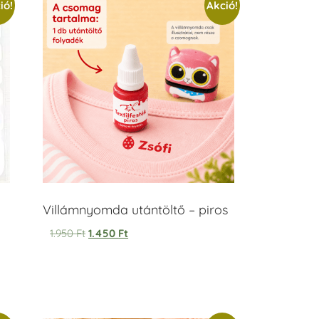
ió!
Akció!
Villámnyomda utántöltő – piros
1.950
Ft
1.450
Ft