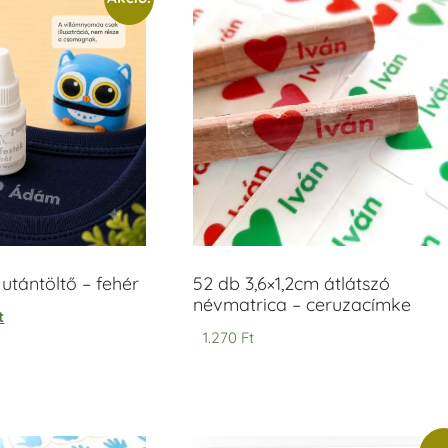
tántöltő – fehér
52 db 3,6×1,2cm átlátszó
névmatrica – ceruzacímke
t
1.270
Ft