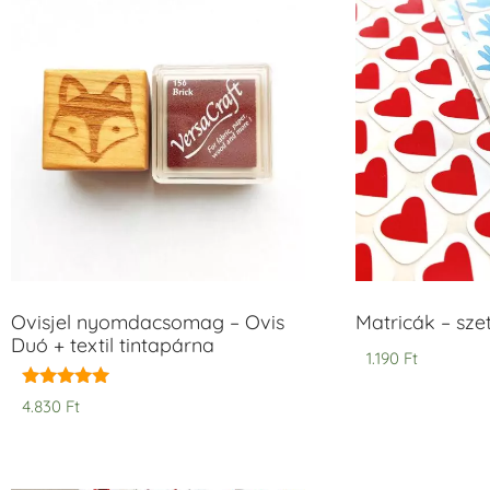
Ovisjel nyomdacsomag – Ovis
Matricák – szet
Duó + textil tintapárna
1.190
Ft
Értékelés:
4.830
Ft
5.00
/ 5