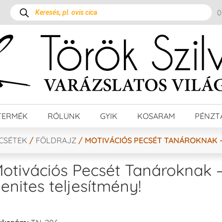
TERMÉK
RÓLUNK
GYIK
KOSARAM
PÉNZT
ECSÉTEK
/
FÖLDRAJZ
/ MOTIVÁCIÓS PECSÉT TANÁROKNAK –
otivációs Pecsét Tanároknak 
enites teljesítmény!