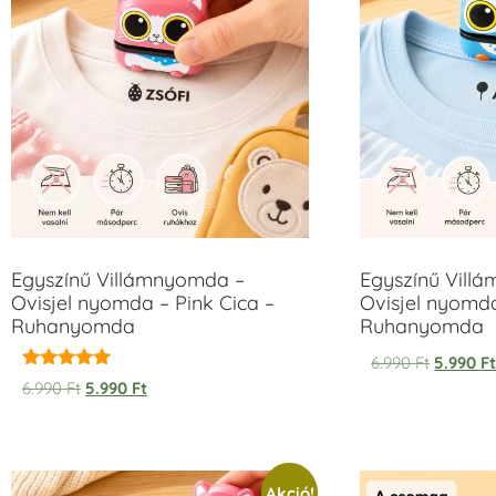
Egyszínű Villámnyomda –
Egyszínű Vill
Ovisjel nyomda – Pink Cica –
Ovisjel nyomd
Ruhanyomda
Ruhanyomda
6.990
Ft
5.990
F
Értékelés:
6.990
Ft
5.990
Ft
5.00
/ 5
Akció!