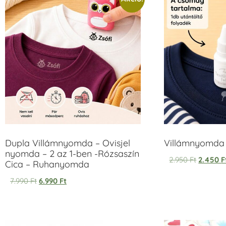
Dupla Villámnyomda – Ovisjel
Villámnyomda u
nyomda – 2 az 1-ben -Rózsaszín
2.950
Ft
2.450
F
Cica – Ruhanyomda
7.990
Ft
6.990
Ft