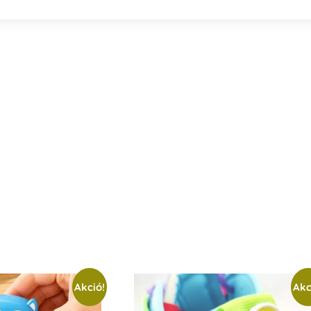
Akció!
Akc