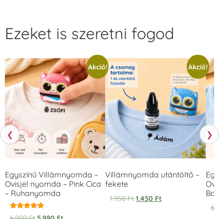
Ezeket is szeretni fogod
Akció!
Akció!
❮
❯
Egyszínű Villámnyomda –
Villámnyomda utántöltő –
Egy
Ovisjel nyomda – Pink Cica
fekete
Ovi
– Ruhanyomda
Bag
1.950
Ft
1.450
Ft
6.
Értékelés:
6.990
Ft
5.990
Ft