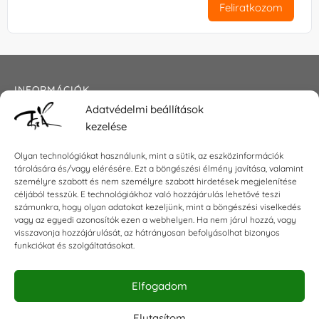
Feliratkozom
INFORMÁCIÓK
Adatvédelmi beállítások
Általános szerződési feltételek
kezelése
Adatkezelési tájékoztató
Impresszum
Olyan technológiákat használunk, mint a sütik, az eszközinformációk
tárolására és/vagy elérésére. Ezt a böngészési élmény javítása, valamint
személyre szabott és nem személyre szabott hirdetések megjelenítése
céljából tesszük. E technológiákhoz való hozzájárulás lehetővé teszi
KAPCSOLAT
számunkra, hogy olyan adatokat kezeljünk, mint a böngészési viselkedés
vagy az egyedi azonosítók ezen a webhelyen. Ha nem járul hozzá, vagy
visszavonja hozzájárulását, az hátrányosan befolyásolhat bizonyos
E-mail:
shop@torokszilvi.com
funkciókat és szolgáltatásokat.
Telefon: +36 30 6767872
Elfogadom
KÖZÖSSÉGI
Elutasítom