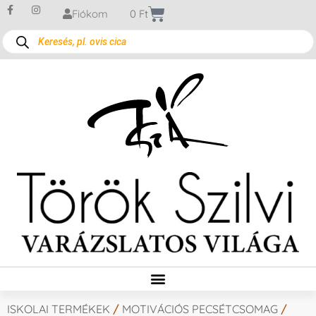
Fiókom
0
Ft
ISKOLAI TERMÉKEK
/
MOTIVÁCIÓS PECSÉTCSOMAG
/