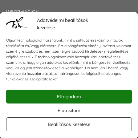
INFORMÁCIÓK
Adatvédelmi beállítások
Általános szerződési feltételek
kezelése
Adatkezelési tájékoztató
Impresszum
Olyan technológiákat használunk, mint a sütik, az eszközinformációk
tárolására és/vagy elérésére. Ezt a böngészési élmény javítása, valamint
személyre szabott és nem személyre szabott hirdetések megjelenítése
céljából tesszük. E technológiákhoz való hozzájárulás lehetővé teszi
KAPCSOLAT
számunkra, hogy olyan adatokat kezeljünk, mint a böngészési viselkedés
vagy az egyedi azonosítók ezen a webhelyen. Ha nem járul hozzá, vagy
visszavonja hozzájárulását, az hátrányosan befolyásolhat bizonyos
E-mail:
shop@torokszilvi.com
funkciókat és szolgáltatásokat.
Telefon: +36 30 6767872
Elfogadom
KÖZÖSSÉGI
Elutasítom
Beállítások kezelése
Facebook csoport