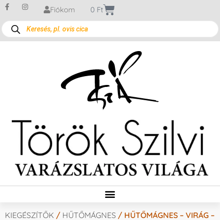
Fiókom
0
Ft
KIEGÉSZÍTŐK
/
HŰTŐMÁGNES
/ HŰTŐMÁGNES – VIRÁG –