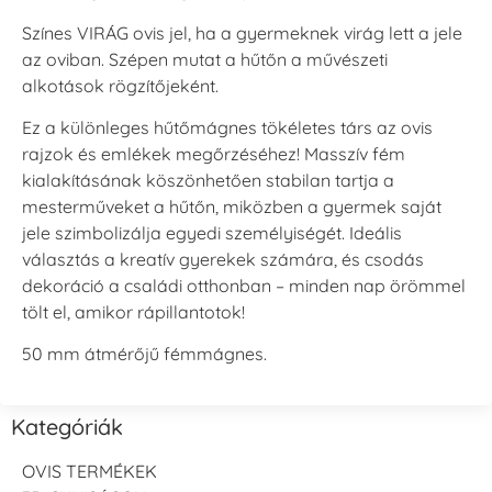
Színes VIRÁG ovis jel, ha a gyermeknek virág lett a jele
az oviban. Szépen mutat a hűtőn a művészeti
alkotások rögzítőjeként.
Ez a különleges hűtőmágnes tökéletes társ az ovis
rajzok és emlékek megőrzéséhez! Masszív fém
kialakításának köszönhetően stabilan tartja a
mesterműveket a hűtőn, miközben a gyermek saját
jele szimbolizálja egyedi személyiségét. Ideális
választás a kreatív gyerekek számára, és csodás
dekoráció a családi otthonban – minden nap örömmel
tölt el, amikor rápillantotok!
50 mm átmérőjű fémmágnes.
Kategóriák
OVIS TERMÉKEK