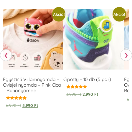
Akció!
Akció!
❮
❯
Egyszínű Villámnyomda –
Cipötty – 10 db (5 pár)
Egy
Ovisjel nyomda – Pink Cica
Ovi
– Ruhanyomda
Bag
Értékelés:
3.990
Ft
2.990
Ft
5.00
6.
/ 5
Értékelés:
6.990
Ft
5.990
Ft
5.00
/ 5