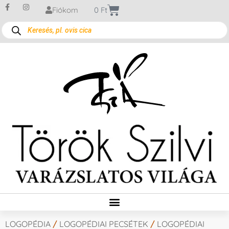
Fiókom
0
Ft
LOGOPÉDIA
/
LOGOPÉDIAI PECSÉTEK
/
LOGOPÉDIAI