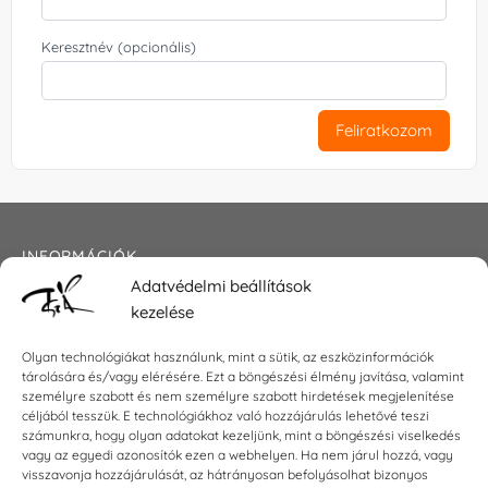
Keresztnév (opcionális)
Feliratkozom
INFORMÁCIÓK
Adatvédelmi beállítások
Általános szerződési feltételek
kezelése
Adatkezelési tájékoztató
Impresszum
Olyan technológiákat használunk, mint a sütik, az eszközinformációk
tárolására és/vagy elérésére. Ezt a böngészési élmény javítása, valamint
személyre szabott és nem személyre szabott hirdetések megjelenítése
céljából tesszük. E technológiákhoz való hozzájárulás lehetővé teszi
KAPCSOLAT
számunkra, hogy olyan adatokat kezeljünk, mint a böngészési viselkedés
vagy az egyedi azonosítók ezen a webhelyen. Ha nem járul hozzá, vagy
visszavonja hozzájárulását, az hátrányosan befolyásolhat bizonyos
E-mail:
shop@torokszilvi.com