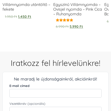
Villámnyomda utántöltő –
Egyszínű Villámnyomda –
Egy
fekete
Ovisjel nyomda – Pink Cica
Ovi
– Ruhanyomda
Bag
1.950
Ft
1.450
Ft
6.
Értékelés:
6.990
Ft
5.990
Ft
5.00
/ 5
Iratkozz fel hírlevelünkre!
Ne maradj le újdonságainkról, akcióinkról!
E-mail címed
Vezetéknév (opcionális)