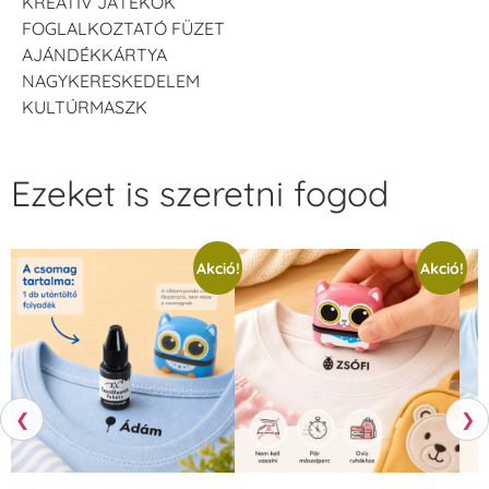
KREATÍV JÁTÉKOK
FOGLALKOZTATÓ FÜZET
AJÁNDÉKKÁRTYA
NAGYKERESKEDELEM
KULTÚRMASZK
Ezeket is szeretni fogod
Akció!
Akció!
❮
❯