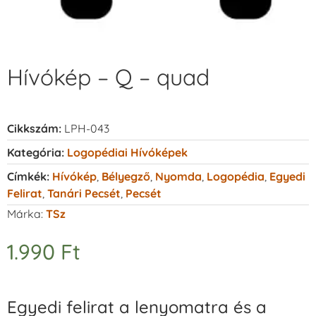
Hívókép – Q – quad
Cikkszám:
LPH-043
Kategória:
Logopédiai Hívóképek
Címkék:
Hívókép
,
Bélyegző
,
Nyomda
,
Logopédia
,
Egyedi
Felirat
,
Tanári Pecsét
,
Pecsét
Márka:
TSz
1.990
Ft
Egyedi felirat a lenyomatra és a