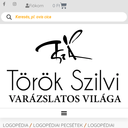
Fiókom
0
Ft
LOGOPÉDIA
/
LOGOPÉDIAI PECSÉTEK
/
LOGOPÉDIAI