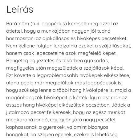
Leírás
Barátnőm (aki logopédus) keresett meg azzal az
ötlettel, hogy a munkájában nagyon jól tudná
hasznosítani az ajakállásos és hívóképes pecséteket.
Nem kellene folyton lerajzolnia ezeket a szájállásokat,
hanem csak lepecsételné azok megfelelő képét.
Rengeteg egyeztetés és tükörben gyakorlás,
megfigyelés után megszülettek a szájállások képei.
Ezt követte a legproblémásabb hívóképek elkészítése,
utána pedig már megtaláltak más logopédusok is,
hogy szükség lenne a többi hang hívóképére is, majd a
magánhangzók hívóképeit is kérték. Így most már az
összes hang hívóképei elkészültek pecsétben. Jöttek a
jutalmazó pecsét felkérések, hogy az egész munkát
megkoronázandó, egy gyönyörű nagy pecsétet
kaphassanak a gyerekek, valamint bizonyos
hangokat, ha szépen ejtenek, ezekre is lehetőség