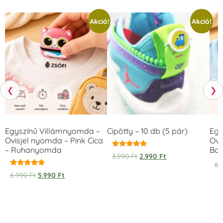
Akció!
Akció!
❮
❯
Egyszínű Villámnyomda –
Cipötty – 10 db (5 pár)
Egy
Ovisjel nyomda – Pink Cica
Ovi
– Ruhanyomda
Bag
Értékelés:
3.990
Ft
2.990
Ft
5.00
6.
/ 5
Értékelés:
6.990
Ft
5.990
Ft
5.00
/ 5